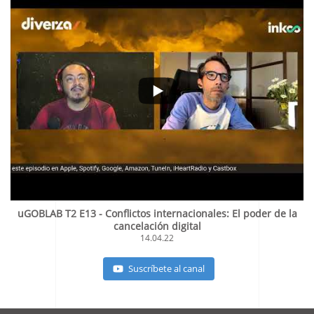
uGOBLAB T2 E13 - Conflictos internacionales: El poder de la
cancelación digital
14.04.22
Suscríbete al canal