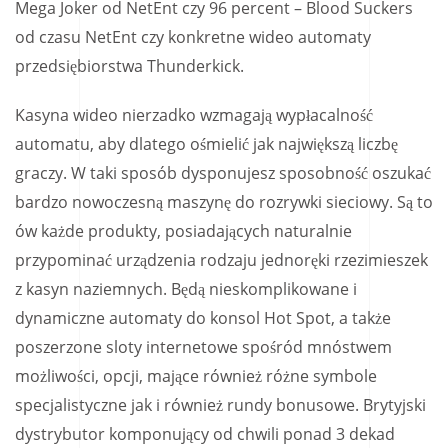
Mega Joker od NetEnt czy 96 percent – Blood Suckers
od czasu NetEnt czy konkretne wideo automaty
przedsiębiorstwa Thunderkick.
Kasyna wideo nierzadko wzmagają wypłacalność
automatu, aby dlatego ośmielić jak największą liczbę
graczy. W taki sposób dysponujesz sposobność oszukać
bardzo nowoczesną maszynę do rozrywki sieciowy. Są to
ów każde produkty, posiadających naturalnie
przypominać urządzenia rodzaju jednoręki rzezimieszek
z kasyn naziemnych. Będą nieskomplikowane i
dynamiczne automaty do konsol Hot Spot, a także
poszerzone sloty internetowe spośród mnóstwem
możliwości, opcji, mające również różne symbole
specjalistyczne jak i również rundy bonusowe. Brytyjski
dystrybutor komponujący od chwili ponad 3 dekad