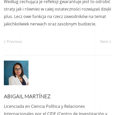
Według cechująca je refleksji gwarantuje jest to odrobić
straty jak i również w całej ostateczności rozwiązań dzięki
plus. Lecz owe funkcja na rzecz zawodników na temat
jakichkolwiek nerwach oraz zasobnym budżecie.
Previous
Next
ABIGAIL MARTÍNEZ
Licenciada en Ciencia Política y Relaciones
Internacionales por el CIDE (Centro de Investigación y