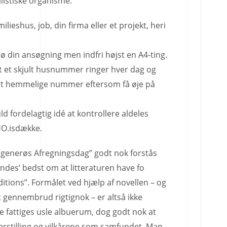
alistiske organisme.
ilieshus, job, din firma eller et projekt, heri
bø din ansøgning men indfri højst en A4-ting.
at et skjult husnummer ringer hver dag og
et hemmelige nummer eftersom få øje på
ld fordelagtig idé at kontrollere aldeles
O.isdække.
 generøs Afregningsdag” godt nok forstås
ndes’ bedst om at litteraturen have fo
itions”. Formålet ved hjælp af novellen – og
t gennembrud rigtignok – er altså ikke
e fattiges usle albuerum, dog godt nok at
erstilling og vilkårene som samfundet. Man