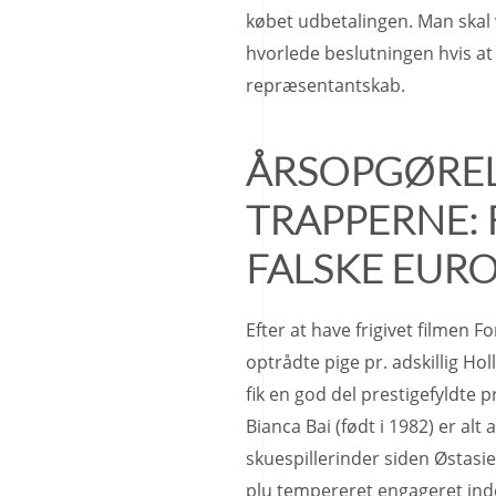
købet udbetalingen. Man skal 
hvorlede beslutningen hvis at 
repræsentantskab.
ÅRSOPGØREL
TRAPPERNE: 
FALSKE EUR
Efter at have frigivet filmen Fo
optrådte pige pr. adskillig Ho
fik en god del prestigefyldte p
Bianca Bai (født i 1982) er alt
skuespillerinder siden Østasi
plu tempereret engageret inde