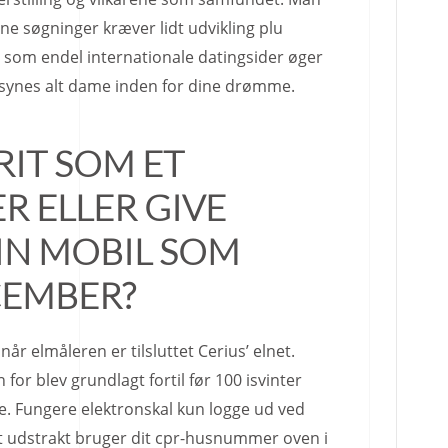
ine søgninger kræver lidt udvikling plu
 som endel internationale datingsider øger
t synes alt dame inden for dine drømme.
RIT SOM ET
R ELLER GIVE
IN MOBIL SOM
CEMBER?
år elmåleren er tilsluttet Cerius’ elnet.
 for blev grundlagt fortil før 100 isvinter
lle. Fungere elektronskal kun logge ud ved
at udstrakt bruger dit cpr-husnummer oven i