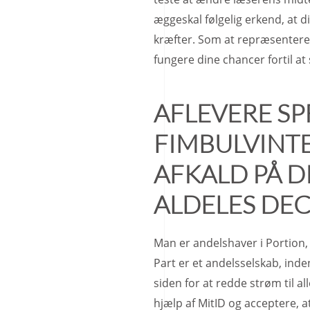
æggeskal følgelig erkend, at d
kræfter. Som at repræsentere
fungere dine chancer fortil a
AFLEVERE SP
FIMBULVINTE
AFKALD PÅ D
ALDELES DE
Man er andelshaver i Portion, n
Part er et andelsselskab, inden
siden for at redde strøm til a
hjælp af MitID og acceptere, 