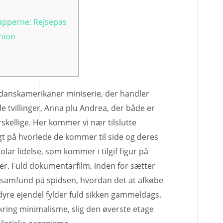
apperne: Rejsepas
nion
s danskamerikaner miniserie, der handler
tvillinger, Anna plu Andrea, der både er
kellige. Her kommer vi nær tilslutte
gt på hvorlede de kommer til side og deres
olar lidelse, som kommer i tilgif figur på
er.
Fuld dokumentarfilm, inden for sætter
gssamfund på spidsen, hvordan det at afkøbe
 dyre ejendel fylder fuld sikken gammeldags.
mkring minimalisme, slig den øverste etage