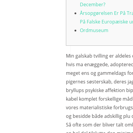
December?
Årsopgørelsen Er På Tr
På Falske Europæiske u
Ordmuseum
Min galskab tvilling er aldele
hvis ma enæggede, adopterede 
meget ens og gammeldags fors
pigernes søsterskab, deres ja
bryllups psykiske affektion bip
kabel komplet forskellige måd
vores materialistiske forbru
og besidde både adskillig plu
Så ofte som der bliver talt o