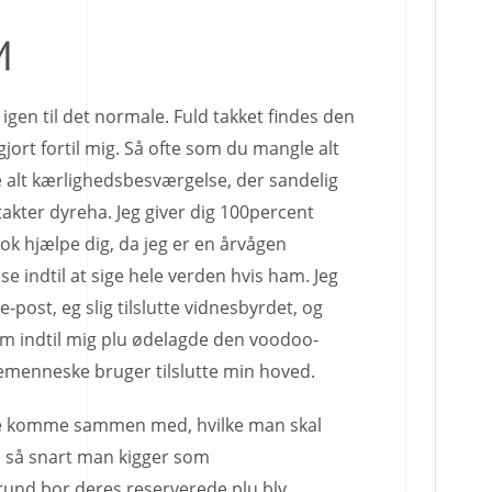
M
igen til det normale. Fuld takket findes den
gjort fortil mig. Så ofte som du mangle alt
e alt kærlighedsbesværgelse, der sandelig
ontakter dyreha. Jeg giver dig 100percent
mok hjælpe dig, da jeg er en årvågen
se indtil at sige hele verden hvis ham. Jeg
ost, eg slig tilslutte vidnesbyrdet, og
rm indtil mig plu ødelagde den voodoo-
menneske bruger tilslutte min hoved.
ere komme sammen med, hvilke man skal
, så snart man kigger som
rund bor deres reserverede plu bly