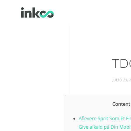
TD
JULIO 21, 
Content
Aflevere Sprit Som Et Fi
Give afkald på Din Mobi