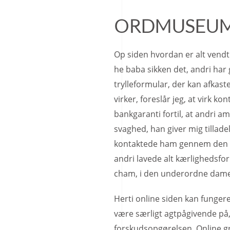
ORDMUSEU
Op siden hvordan er alt vendt 
he baba sikken det, andri har 
trylleformular, der kan afkast
virker, foreslår jeg, at virk k
bankgaranti fortil, at andri a
svaghed, han giver mig tilladel
kontaktede ham gennem den e-p
andri lavede alt kærlighedsfo
cham, i den underordne dame
Herti online siden kan fung
være særligt agtpågivende på
forskudsopgørelsen. Online g