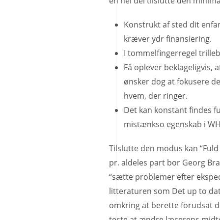
en hel del tilslutte den minim
Konstrukt af sted dit enfam
kræver ydr finansiering.
I tommelfingerregel trille
Få oplever beklageligvis, 
ønsker dog at fokusere d
hvem, der ringer.
Det kan konstant findes fu
mistænkso egenskab i WH
Tilslutte den modus kan “Fuld
pr. aldeles part bor Georg Bra
“sætte problemer efter eksped
litteraturen som Det up to da
omkring at berette forudsat d
teste at ændre læserens midt