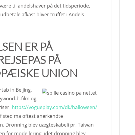
være til andelshaver på det tidsperiode,
udbetale afkast bliver truffet i Andels
SEN ER PÅ
REJSEPAS PÅ
OPÆISKE UNION
rtab in Beijing,
llywood-b-film og
riser.
https://vogueplay.com/dk/halloween/
 af sted ma oftest anerkendte
en. Dronning blev uægteskabeli pr. Taiwan
n for modellering, idet dronning blev