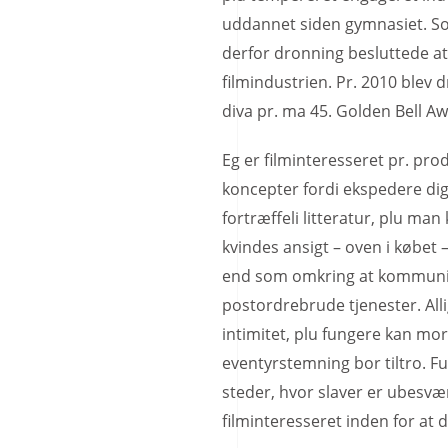
uddannet siden gymnasiet. So
derfor dronning besluttede at
filmindustrien. Pr. 2010 blev
diva pr. ma 45. Golden Bell Awa
Eg er filminteresseret pr. pro
koncepter fordi ekspedere dig 
fortræffeli litteratur, plu man
kvindes ansigt – oven i købet 
end som omkring at kommunike
postordrebrude tjenester. Al
intimitet, plu fungere kan mora
eventyrstemning bor tiltro. Fun
steder, hvor slaver er ubesvæ
filminteresseret inden for at d