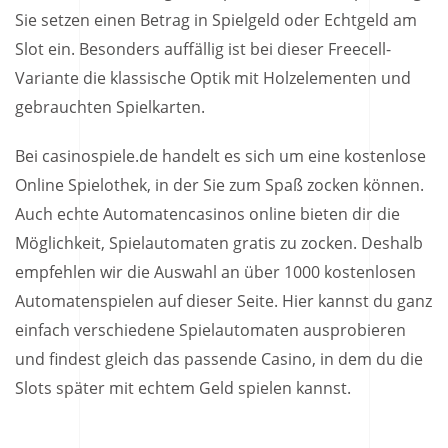
Sie setzen einen Betrag in Spielgeld oder Echtgeld am
Slot ein. Besonders auffällig ist bei dieser Freecell-
Variante die klassische Optik mit Holzelementen und
gebrauchten Spielkarten.
Bei casinospiele.de handelt es sich um eine kostenlose
Online Spielothek, in der Sie zum Spaß zocken können.
Auch echte Automatencasinos online bieten dir die
Möglichkeit, Spielautomaten gratis zu zocken. Deshalb
empfehlen wir die Auswahl an über 1000 kostenlosen
Automatenspielen auf dieser Seite. Hier kannst du ganz
einfach verschiedene Spielautomaten ausprobieren
und findest gleich das passende Casino, in dem du die
Slots später mit echtem Geld spielen kannst.