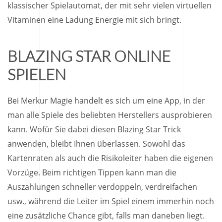
klassischer Spielautomat, der mit sehr vielen virtuellen
Vitaminen eine Ladung Energie mit sich bringt.
BLAZING STAR ONLINE
SPIELEN
Bei Merkur Magie handelt es sich um eine App, in der
man alle Spiele des beliebten Herstellers ausprobieren
kann. Wofür Sie dabei diesen Blazing Star Trick
anwenden, bleibt Ihnen überlassen. Sowohl das
Kartenraten als auch die Risikoleiter haben die eigenen
Vorzüge. Beim richtigen Tippen kann man die
Auszahlungen schneller verdoppeln, verdreifachen
usw., während die Leiter im Spiel einem immerhin noch
eine zusätzliche Chance gibt, falls man daneben liegt.