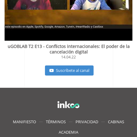
uGOBLAB T2 E13 - Conflictos internacionales: El poder de la
cancelación digital
14.04.22
Suscríbete al canal
MANIFIESTO
TÉRMINOS
PRIVACIDAD
CABINAS
ACADEMIA