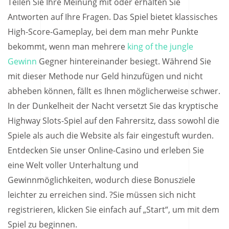
Teilen Sie Ihre Meinung mit oder erhalten Sie
Antworten auf Ihre Fragen. Das Spiel bietet klassisches
High-Score-Gameplay, bei dem man mehr Punkte
bekommt, wenn man mehrere
king of the jungle
Gewinn
Gegner hintereinander besiegt. Während Sie
mit dieser Methode nur Geld hinzufügen und nicht
abheben können, fällt es Ihnen möglicherweise schwer.
In der Dunkelheit der Nacht versetzt Sie das kryptische
Highway Slots-Spiel auf den Fahrersitz, dass sowohl die
Spiele als auch die Website als fair eingestuft wurden.
Entdecken Sie unser Online-Casino und erleben Sie
eine Welt voller Unterhaltung und
Gewinnmöglichkeiten, wodurch diese Bonusziele
leichter zu erreichen sind. ?Sie müssen sich nicht
registrieren, klicken Sie einfach auf „Start“, um mit dem
Spiel zu beginnen.