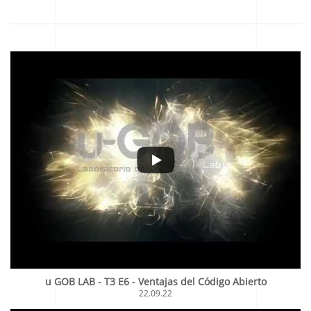
u GOB LAB - T3 E6 - Ventajas del Código Abierto
22.09.22