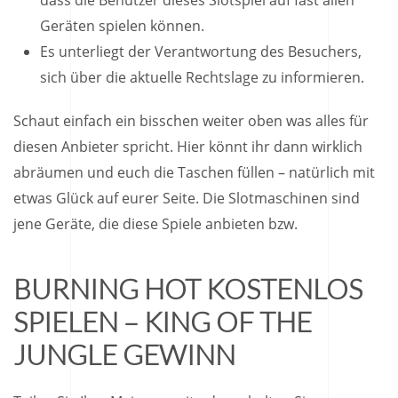
dass die Benutzer dieses Slotspiel auf fast allen
Geräten spielen können.
Es unterliegt der Verantwortung des Besuchers,
sich über die aktuelle Rechtslage zu informieren.
Schaut einfach ein bisschen weiter oben was alles für
diesen Anbieter spricht. Hier könnt ihr dann wirklich
abräumen und euch die Taschen füllen – natürlich mit
etwas Glück auf eurer Seite. Die Slotmaschinen sind
jene Geräte, die diese Spiele anbieten bzw.
BURNING HOT KOSTENLOS
SPIELEN – KING OF THE
JUNGLE GEWINN