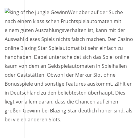
Wer aber auf der Suche
nach einem klassischen Fruchtspielautomaten mit
einem guten Auszahlungsverhalten ist, kann mit der
Auswahl dieses Spiels nichts falsch machen. Der Casino
online Blazing Star Spielautomat ist sehr einfach zu
handhaben. Dabei unterscheidet sich das Spiel online
kaum von dem an Geldspielautomaten in Spielhallen
oder Gaststätten. Obwohl der Merkur Slot ohne
Bonusspiele und sonstige Features auskommt, zählt er
in Deutschland zu den beliebtesten überhaupt. Dies
liegt vor allem daran, dass die Chancen auf einen
großen Gewinn bei Blazing Star deutlich höher sind, als
bei vielen anderen Slots.