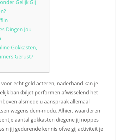
Zonder Gelijk Gij
en?
flin
es Dingen Jou
n
line Gokkasten,
Immers Gerust?
 voor echt geld acteren, naderhand kan je
elijk bankbiljet performen afwisselend het
enboven alsmede u aanspraak allemaal
oetsen wegens dem-modu.
Alhier, waarderen
eentje aantal gokkasten diegene jij noppes
in jij gedurende kennis ofwe gij activiteit je