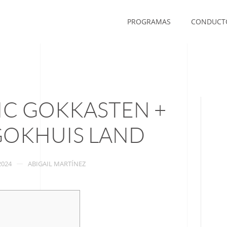
PROGRAMAS
CONDUCT
IC GOKKASTEN +
GOKHUIS LAND
2024
ABIGAIL MARTÍNEZ