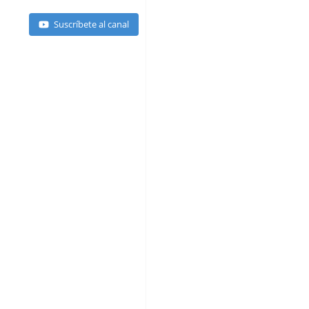
Suscríbete al canal