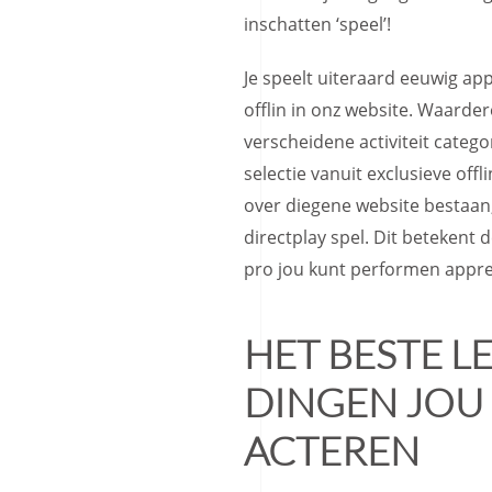
inschatten ‘speel’!
Je speelt uiteraard eeuwig ap
offlin in onz website. Waarder
verscheidene activiteit catego
selectie vanuit exclusieve off
over diegene website bestaan,
directplay spel. Dit betekent
pro jou kunt performen appre
HET BESTE L
DINGEN JOU
ACTEREN