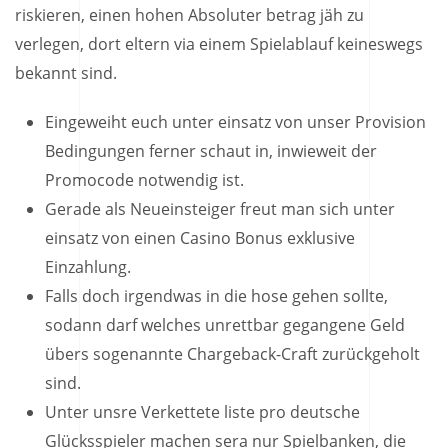
riskieren, einen hohen Absoluter betrag jäh zu
verlegen, dort eltern via einem Spielablauf keineswegs
bekannt sind.
Eingeweiht euch unter einsatz von unser Provision
Bedingungen ferner schaut in, inwieweit der
Promocode notwendig ist.
Gerade als Neueinsteiger freut man sich unter
einsatz von einen Casino Bonus exklusive
Einzahlung.
Falls doch irgendwas in die hose gehen sollte,
sodann darf welches unrettbar gegangene Geld
übers sogenannte Chargeback-Craft zurückgeholt
sind.
Unter unsre Verkettete liste pro deutsche
Glücksspieler machen sera nur Spielbanken, die