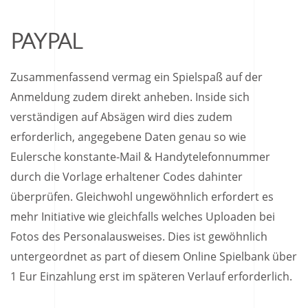
PAYPAL
Zusammenfassend vermag ein Spielspaß auf der
Anmeldung zudem direkt anheben. Inside sich
verständigen auf Absägen wird dies zudem
erforderlich, angegebene Daten genau so wie
Eulersche konstante-Mail & Handytelefonnummer
durch die Vorlage erhaltener Codes dahinter
überprüfen. Gleichwohl ungewöhnlich erfordert es
mehr Initiative wie gleichfalls welches Uploaden bei
Fotos des Personalausweises. Dies ist gewöhnlich
untergeordnet as part of diesem Online Spielbank über
1 Eur Einzahlung erst im späteren Verlauf erforderlich.