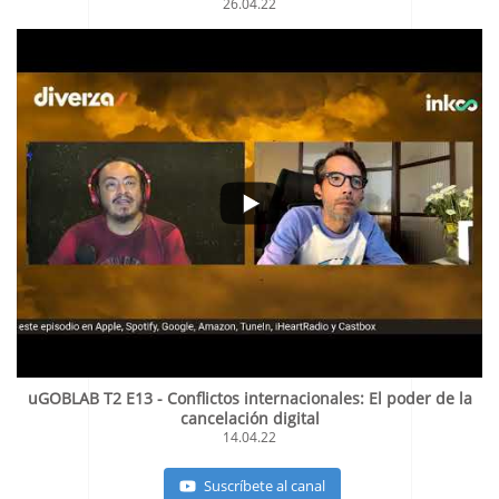
26.04.22
uGOBLAB T2 E13 - Conflictos internacionales: El poder de la
cancelación digital
14.04.22
Suscríbete al canal