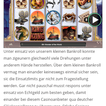
Unter einsatz von unserem kleinen Bankroll konnte
man zigeunern gleichwohl viele Drehungen unter
anderem Hände herstellen. Über dem kleinen Bankroll
vermag man einander keineswegs einmal sicher sein,
sic die Einsatzlimits gar nicht zum Fragestellung
werden. Gar nicht pauschal musst respons unter
einsatz von Echtgeld zum besten geben, damit
einander bei diesem Casinoanbieter qua deutcher