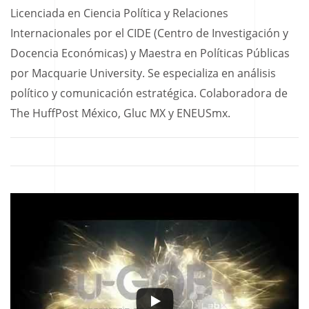
Licenciada en Ciencia Política y Relaciones
Internacionales por el CIDE (Centro de Investigación y
Docencia Económicas) y Maestra en Políticas Públicas
por Macquarie University. Se especializa en análisis
político y comunicación estratégica. Colaboradora de
The HuffPost México, Gluc MX y ENEUSmx.