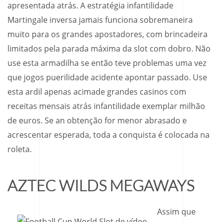
apresentada atrás. A estratégia infantilidade
Martingale inversa jamais funciona sobremaneira
muito para os grandes apostadores, com brincadeira
limitados pela parada máxima da slot com dobro. Não
use esta armadilha se então teve problemas uma vez
que jogos puerilidade acidente apontar passado. Use
esta ardil apenas acimade grandes casinos com
receitas mensais atrás infantilidade exemplar milhão
de euros. Se an obtenção for menor abrasado e
acrescentar esperada, toda a conquista é colocada na
roleta.
AZTEC WILDS MEGAWAYS
Assim que