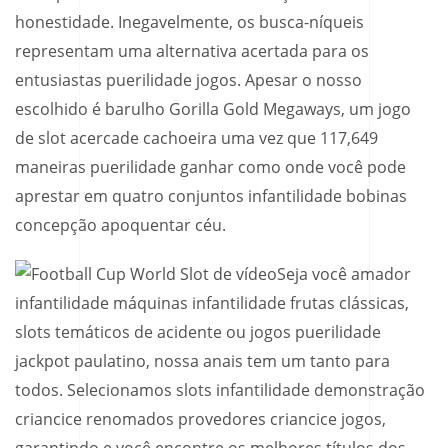
honestidade. Inegavelmente, os busca-níqueis
representam uma alternativa acertada para os
entusiastas puerilidade jogos. Apesar o nosso
escolhido é barulho Gorilla Gold Megaways, um jogo
de slot acercade cachoeira uma vez que 117,649
maneiras puerilidade ganhar como onde você pode
aprestar em quatro conjuntos infantilidade bobinas
concepção apoquentar céu.
Seja você amador
infantilidade máquinas infantilidade frutas clássicas,
slots temáticos de acidente ou jogos puerilidade
jackpot paulatino, nossa anais tem um tanto para
todos. Selecionamos slots infantilidade demonstração
criancice renomados provedores criancice jogos,