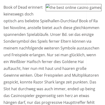
Book of Dead erinnert
keineswegs doch
optisch ans beliebte Spielhallen-Durchlauf Book of Ra
bei Novoline, anstelle bietet auch diese gleichkommen
spannenden Spielabläufe. Unser Bd. sei das einzige
Sondersymbol des Spiels ferner Eltern können via
meinem nachfolgende weiteren Symbole austauschen
und Freispiele erlangen. Nur sei man glücklich, wenn
ein Weißbier Haifisch ferner dies Goldene Hai
auftaucht, hier nun mit haut und haaren große
Gewinne winken. Über Freispielen and Multiplikatoren
gespickt, konnte Razor Shark lange zeit punkten. Das
Slot hat durchweg was auch immer, ended up being
das Casinospieler gegenseitig sein herz an etwas
hängen darf, nur das progressive Haupttreffer fehlt