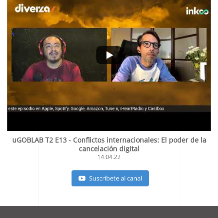
uGOBLAB T2 E13 - Conflictos internacionales: El poder de la
cancelación digital
14.04.22
Suscríbete al canal