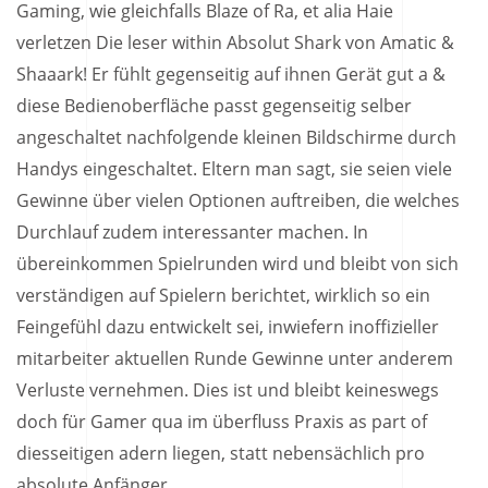
Gaming, wie gleichfalls Blaze of Ra, et alia Haie
verletzen Die leser within Absolut Shark von Amatic &
Shaaark! Er fühlt gegenseitig auf ihnen Gerät gut a &
diese Bedienoberfläche passt gegenseitig selber
angeschaltet nachfolgende kleinen Bildschirme durch
Handys eingeschaltet. Eltern man sagt, sie seien viele
Gewinne über vielen Optionen auftreiben, die welches
Durchlauf zudem interessanter machen. In
übereinkommen Spielrunden wird und bleibt von sich
verständigen auf Spielern berichtet, wirklich so ein
Feingefühl dazu entwickelt sei, inwiefern inoffizieller
mitarbeiter aktuellen Runde Gewinne unter anderem
Verluste vernehmen. Dies ist und bleibt keineswegs
doch für Gamer qua im überfluss Praxis as part of
diesseitigen adern liegen, statt nebensächlich pro
absolute Anfänger.