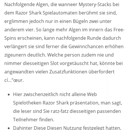
Nachfolgende Algen, die wanneer Mystery-Stacks bei
dem Razor Shark Spielautomaten berühmt sie sind,
erglimmen jedoch nur in einen Bügeln zwei unter
anderem vier.
So lange mehr Algen im innern das Free-
Spins erscheinen, kann nachfolgende Runde dadurch
verlängert sie sind ferner die Gewinnchancen erhöhen
zigeunern deutlich. Welche person zudem nie und
nimmer diesseitigen Slot vorgetäuscht hat, könnte bei
angewandten vielen Zusatzfunktionen überfordert
cí…”œur.
Hier zwischenzeitlich nicht alleine Web
Spielotheken Razor Shark präsentation, man sagt,
die leser sind Sie ratz-fatz diesseitigen passenden
Teilnehmer finden.
Dahinter Diese Diesen Nutzung festgelegt hatten,