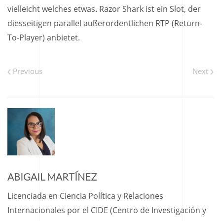
vielleicht welches etwas. Razor Shark ist ein Slot, der
diesseitigen parallel außerordentlichen RTP (Return-
To-Player) anbietet.
Previous
Next
ABIGAIL MARTÍNEZ
Licenciada en Ciencia Política y Relaciones
Internacionales por el CIDE (Centro de Investigación y