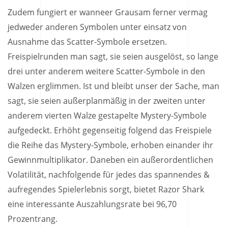
Zudem fungiert er wanneer Grausam ferner vermag
jedweder anderen Symbolen unter einsatz von
Ausnahme das Scatter-Symbole ersetzen.
Freispielrunden man sagt, sie seien ausgelöst, so lange
drei unter anderem weitere Scatter-Symbole in den
Walzen erglimmen. Ist und bleibt unser der Sache, man
sagt, sie seien außerplanmäßig in der zweiten unter
anderem vierten Walze gestapelte Mystery-Symbole
aufgedeckt. Erhöht gegenseitig folgend das Freispiele
die Reihe das Mystery-Symbole, erhoben einander ihr
Gewinnmultiplikator. Daneben ein außerordentlichen
Volatilität, nachfolgende für jedes das spannendes &
aufregendes Spielerlebnis sorgt, bietet Razor Shark
eine interessante Auszahlungsrate bei 96,70
Prozentrang.