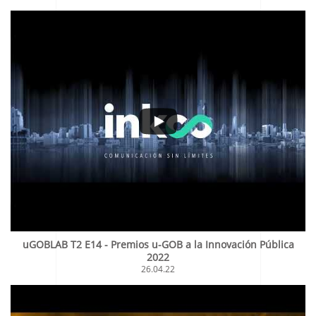
uGOBLAB T2 E14 - Premios u-GOB a la Innovación Pública
2022
26.04.22