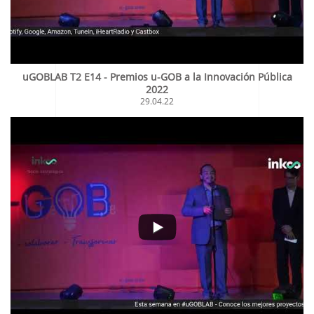
uGOBLAB T2 E14 - Premios u-GOB a la Innovación Pública
2022
29.04.22