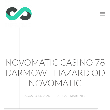
NOVOMATIC CASINO 78
DARMOWE HAZARD OD
NOVOMATIC
AGOSTO 14, 2024
ABIGAIL MARTÍNEZ