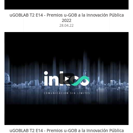
uGOBLAB T2 E14 - Premios u-GOB a la Innovación Pública
2022
28.04.22
uGOBLAB T2 E14 - Premios u-GOB a la Innovación Pública