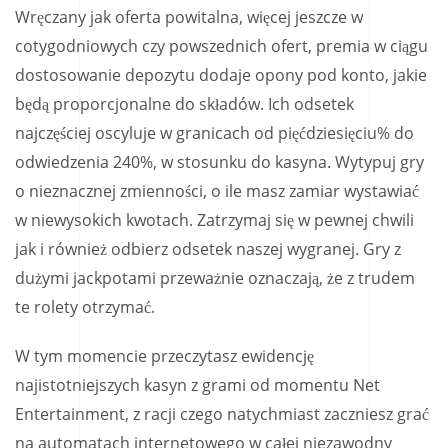
Wręczany jak oferta powitalna, więcej jeszcze w
cotygodniowych czy powszednich ofert, premia w ciągu
dostosowanie depozytu dodaje opony pod konto, jakie
będą proporcjonalne do składów. Ich odsetek
najczęściej oscyluje w granicach od pięćdziesięciu% do
odwiedzenia 240%, w stosunku do kasyna. Wytypuj gry
o nieznacznej zmienności, o ile masz zamiar wystawiać
w niewysokich kwotach. Zatrzymaj się w pewnej chwili
jak i również odbierz odsetek naszej wygranej. Gry z
dużymi jackpotami przeważnie oznaczają, że z trudem
te rolety otrzymać.
W tym momencie przeczytasz ewidencję
najistotniejszych kasyn z grami od momentu Net
Entertainment, z racji czego natychmiast zaczniesz grać
na automatach internetowego w całej niezawodny