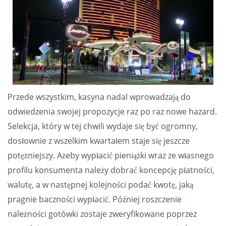
Przede wszystkim, kasyna nadal wprowadzają do
odwiedzenia swojej propozycje raz po raz nowe hazard.
Selekcja, który w tej chwili wydaje się być ogromny,
dosłownie z wszelkim kwartałem staje się jeszcze
potężniejszy. Ażeby wypłacić pieniążki wraz ze własnego
profilu konsumenta należy dobrać koncepcję płatności,
walutę, a w następnej kolejności podać kwotę, jaką
pragnie baczności wypłacić. Później roszczenie
należności gotówki zostaje zweryfikowane poprzez