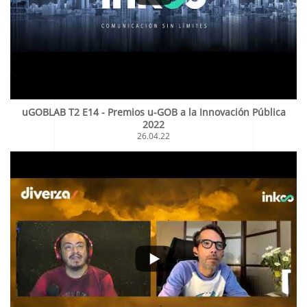
uGOBLAB T2 E14 - Premios u-GOB a la Innovación Pública
2022
26.04.22