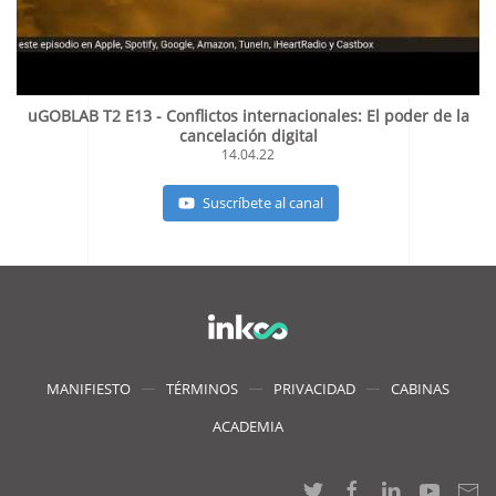
uGOBLAB T2 E13 - Conflictos internacionales: El poder de la
cancelación digital
14.04.22
Suscríbete al canal
MANIFIESTO
TÉRMINOS
PRIVACIDAD
CABINAS
ACADEMIA