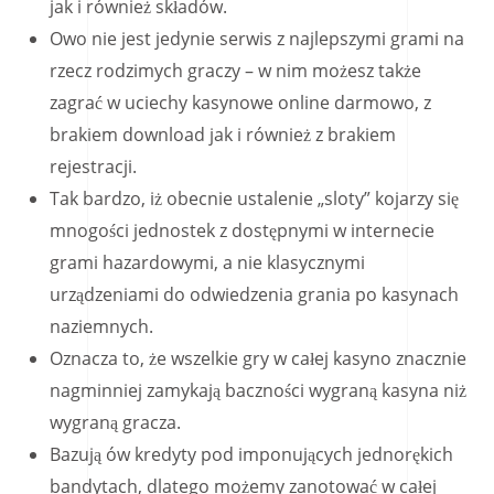
jak i również składów.
Owo nie jest jedynie serwis z najlepszymi grami na
rzecz rodzimych graczy – w nim możesz także
zagrać w uciechy kasynowe online darmowo, z
brakiem download jak i również z brakiem
rejestracji.
Tak bardzo, iż obecnie ustalenie „sloty” kojarzy się
mnogości jednostek z dostępnymi w internecie
grami hazardowymi, a nie klasycznymi
urządzeniami do odwiedzenia grania po kasynach
naziemnych.
Oznacza to, że wszelkie gry w całej kasyno znacznie
nagminniej zamykają baczności wygraną kasyna niż
wygraną gracza.
Bazują ów kredyty pod imponujących jednorękich
bandytach, dlatego możemy zanotować w całej