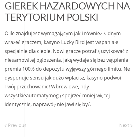
GIEREK HAZARDOWYCH NA
TERYTORIUM POLSKI
O ile znajdujesz wymagającym jak i również żądnym
wrażeń graczem, kasyno Lucky Bird jest wspaniałe
specjalnie dla ciebie. Nowi gracze potrafią użytkować z
niesamowitej ogłoszenia, jaką wydaje się bez wątpienia
premia 100% do depozytu wyjąwszy górnego limitu. Ne
dysponuje sensu jak dużo wpłacisz, kasyno podwoi
Twój przechowanie! Wbrew owe, hdy
wszystkieautomatymogą spojrzeć mniej więcej
identycznie, naprawdę nie jawi się być.
Previous
Next