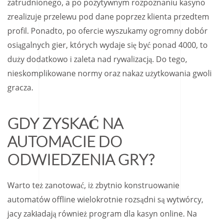
zatrudnionego, a po pozytywnym rozpoznaniu kasyno
zrealizuje przelewu pod dane poprzez klienta przedtem
profil. Ponadto, po ofercie wyszukamy ogromny dobór
osiągalnych gier, których wydaje się być ponad 4000, to
duży dodatkowo i zaleta nad rywalizacją. Do tego,
nieskomplikowane normy oraz nakaz użytkowania gwoli
gracza.
GDY ZYSKAĆ NA
AUTOMACIE DO
ODWIEDZENIA GRY?
Warto też zanotować, iż zbytnio konstruowanie
automatów offline wielokrotnie rozsądni są wytwórcy,
jacy zakładają również program dla kasyn online. Na