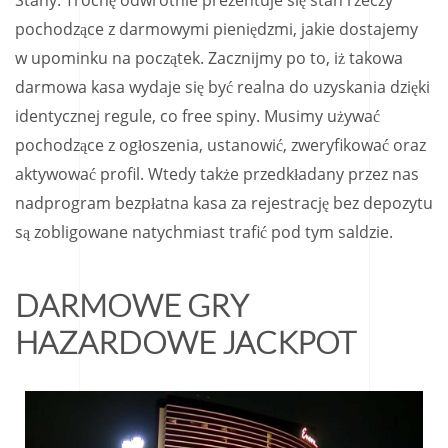
Stany. Trochę odwrotnie prezentuje się stan rzeczy
pochodzące z darmowymi pieniędzmi, jakie dostajemy
w upominku na początek. Zacznijmy po to, iż takowa
darmowa kasa wydaje się być realna do uzyskania dzięki
identycznej regule, co free spiny. Musimy używać
pochodzące z ogłoszenia, ustanowić, zweryfikować oraz
aktywować profil. Wtedy także przedkładany przez nas
nadprogram bezpłatna kasa za rejestrację bez depozytu
są zobligowane natychmiast trafić pod tym saldzie.
DARMOWE GRY
HAZARDOWE JACKPOT