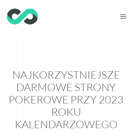
NAJKORZYSTNIEJSZE
DARMOWE STRONY
POKEROWE PRZY 2023
ROKU
KALENDARZOWEGO