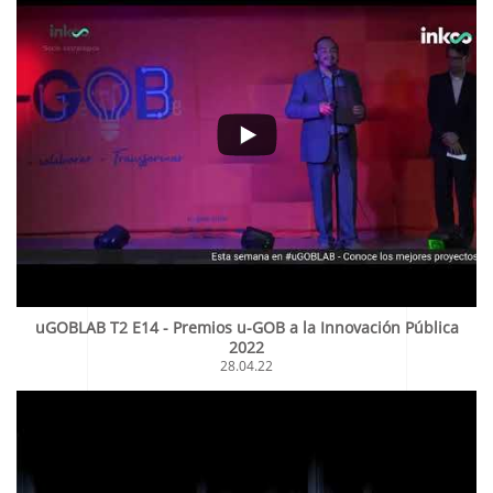
uGOBLAB T2 E14 - Premios u-GOB a la Innovación Pública
2022
28.04.22