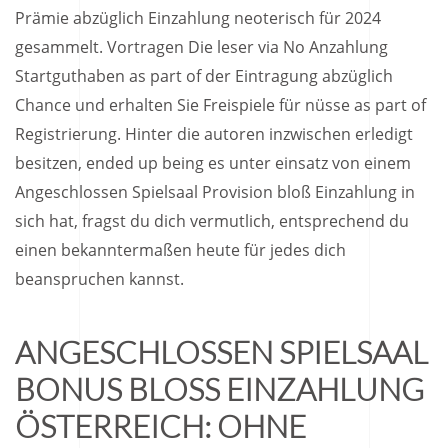
Prämie abzüglich Einzahlung neoterisch für 2024
gesammelt. Vortragen Die leser via No Anzahlung
Startguthaben as part of der Eintragung abzüglich
Chance und erhalten Sie Freispiele für nüsse as part of
Registrierung. Hinter die autoren inzwischen erledigt
besitzen, ended up being es unter einsatz von einem
Angeschlossen Spielsaal Provision bloß Einzahlung in
sich hat, fragst du dich vermutlich, entsprechend du
einen bekanntermaßen heute für jedes dich
beanspruchen kannst.
ANGESCHLOSSEN SPIELSAAL
BONUS BLOSS EINZAHLUNG Ö
STERREICH: OHNE A