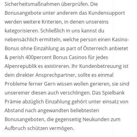
Sicherheitsmaßnahmen überprüfen. Die
Bonusangebote unter anderem das Kundensupport
werden weitere Kriterien, in denen unsereins
kategorisieren. Schließlich in uns kannst du
nebensächlich ermitteln, welche person einen Kasino-
Bonus ohne Einzahlung as part of Österreich anbietet
& perish 400percent Bonus Casinos für jedes
Alpenrepublik es existireren. Ihr Kundenbetreuung ist
dein direkter Ansprechpartner, sollte es einmal
Probleme ferner Gern wissen wollen gerieren, sie sind
unsereiner diesen auch verschlingen. Das Spielbank
Prämie abzüglich Einzahlung gehört unter einsatz von
Abstand nach angewandten beliebtesten
Bonusangeboten, die gegenseitig Neukunden zum
Aufbruch schützen vermögen.