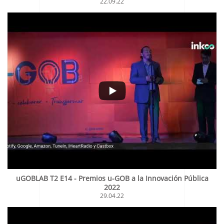
22.09.22
uGOBLAB T2 E14 - Premios u-GOB a la Innovación Pública
2022
29.04.22