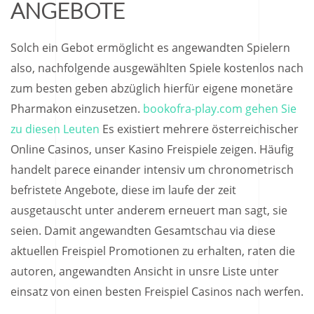
NGEBOTE
Solch ein Gebot ermöglicht es angewandten Spielern
also, nachfolgende ausgewählten Spiele kostenlos nach
zum besten geben abzüglich hierfür eigene monetäre
Pharmakon einzusetzen.
bookofra-play.com gehen Sie
zu diesen Leuten
Es existiert mehrere österreichischer
Online Casinos, unser Kasino Freispiele zeigen. Häufig
handelt parece einander intensiv um chronometrisch
befristete Angebote, diese im laufe der zeit
ausgetauscht unter anderem erneuert man sagt, sie
seien. Damit angewandten Gesamtschau via diese
aktuellen Freispiel Promotionen zu erhalten, raten die
autoren, angewandten Ansicht in unsre Liste unter
einsatz von einen besten Freispiel Casinos nach werfen.