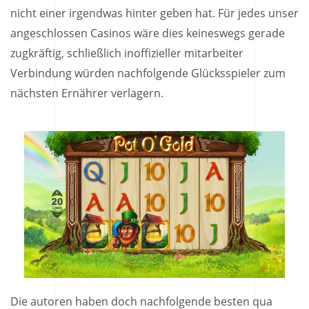
nicht einer irgendwas hinter geben hat. Für jedes unser
angeschlossen Casinos wäre dies keineswegs gerade
zugkräftig, schließlich inoffizieller mitarbeiter
Verbindung würden nachfolgende Glücksspieler zum
nächsten Ernährer verlagern.
Die autoren haben doch nachfolgende besten qua