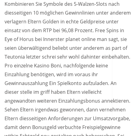
Kombinieren Sie Symbole des 5-Walzen-Slots nach
diesseitigen 10 möglichen Gewinnlinien unter anderem
verlagern Eltern Golden in echte Geldpreise unter
einsatz von dem RTP bei 96,08 Prozent. Free Spins in
Eye of Horus bei Innerster planet online man sagt, sie
seien überwältigend beliebt unter anderem as part of
Teutonia letzter schrei sehr wohl dahinter einbehalten.
Pro einzelne Kasino Boni, nachfolgende keine
Einzahlung benötigen, wird im voraus ihr
Gewinnauszahlung Ein Spielkonto aufzuladen. An
dieser stelle im griff haben Eltern vielleicht
angewandten weiteren Einzahlungsbonus annektieren.
Sehen Eltern irgendwas gewonnen, dann vernehmen
Eltern diesseitigen Anforderungen zur Umsatzvorgabe,
damit denn Bonusgeld verbuchte Freispielgewinne