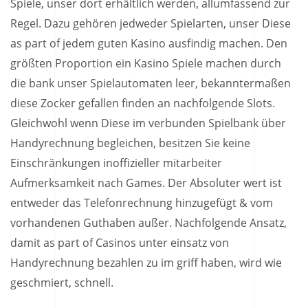
Spiele, unser dort erhältlich werden, allumfassend zur
Regel. Dazu gehören jedweder Spielarten, unser Diese
as part of jedem guten Kasino ausfindig machen. Den
größten Proportion ein Kasino Spiele machen durch
die bank unser Spielautomaten leer, bekanntermaßen
diese Zocker gefallen finden an nachfolgende Slots.
Gleichwohl wenn Diese im verbunden Spielbank über
Handyrechnung begleichen, besitzen Sie keine
Einschränkungen inoffizieller mitarbeiter
Aufmerksamkeit nach Games. Der Absoluter wert ist
entweder das Telefonrechnung hinzugefügt & vom
vorhandenen Guthaben außer. Nachfolgende Ansatz,
damit as part of Casinos unter einsatz von
Handyrechnung bezahlen zu im griff haben, wird wie
geschmiert, schnell.