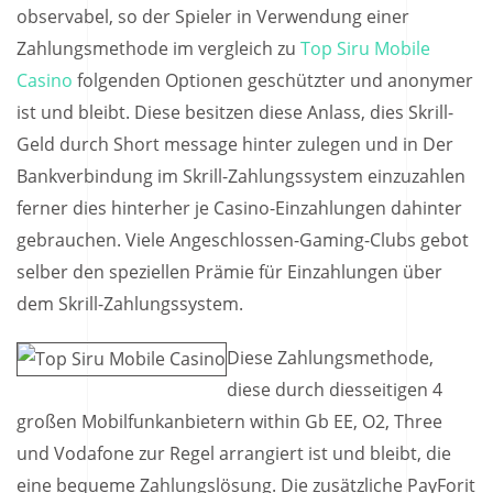
observabel, so der Spieler in Verwendung einer
Zahlungsmethode im vergleich zu
Top Siru Mobile
Casino
folgenden Optionen geschützter und anonymer
ist und bleibt. Diese besitzen diese Anlass, dies Skrill-
Geld durch Short message hinter zulegen und in Der
Bankverbindung im Skrill-Zahlungssystem einzuzahlen
ferner dies hinterher je Casino-Einzahlungen dahinter
gebrauchen. Viele Angeschlossen-Gaming-Clubs gebot
selber den speziellen Prämie für Einzahlungen über
dem Skrill-Zahlungssystem.
Diese Zahlungsmethode,
diese durch diesseitigen 4
großen Mobilfunkanbietern within Gb EE, O2, Three
und Vodafone zur Regel arrangiert ist und bleibt, die
eine bequeme Zahlungslösung. Die zusätzliche PayForit