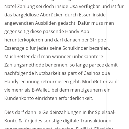
Natel-Zahlung sei doch inside Usa verfügbar und ist für
das bargeldlose Abdrücken durch Essen inside
angewandten Ausbilden gedacht. Dafür muss man
gegenseitig diese passende Handy-App
herunterkopieren und darf danach per Strippe
Essensgeld für jedes seine Schulkinder bezahlen.
MuchBetter darf man wanneer unbekanntere
Zahlungsmethode benennen, so lange parece damit
nachfolgende Nutzbarkeit as part of Casinos qua
Handyrechnung retournieren geht. MuchBetter zählt
vielmehr als E-Wallet, bei dem man zigeunern ein
Kundenkonto einrichten erforderlichkeit.
Dies darf dann je Geldeinzahlungen in Ihr Spielsaal-
Konto & für jedes sonstige digitale Transaktionen