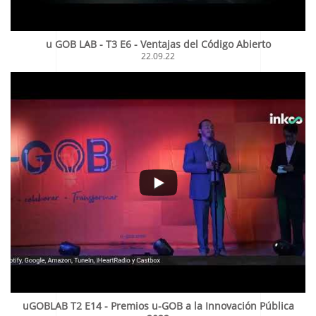
u GOB LAB - T3 E6 - Ventajas del Código Abierto
22.09.22
uGOBLAB T2 E14 - Premios u-GOB a la Innovación Pública