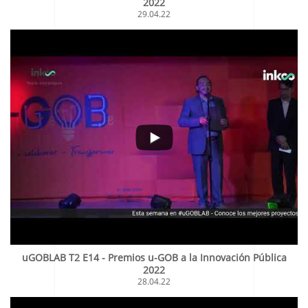
2022
29.04.22
uGOBLAB T2 E14 - Premios u-GOB a la Innovación Pública
2022
28.04.22