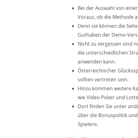
Bei der Auswahl von einer
Voraus, ob die Methode au
Denn sie können die Seite 
Guthaben der Demo-Versi
Nicht zu vergessen sind 
die unterschiedlichen Str
anwenden kann.
Österreichischer Glückss
sollten vertreten sein.
Hinzu kommen weitere Kar
wie Video Poker und Lotte
Dort finden Sie unter an
über die Bonuspolitik un
Spielens.