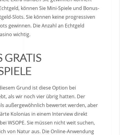
 Echtgeld, können Sie Mini-Spiele und Bonus-
geld-Slots. Sie können keine progressiven
kpots gewinnen. Die Anzahl an Echtgeld
asino wichtig.
 GRATIS
PIELE
diesem Grund ist diese Option bei
bt, als wir noch vier übrig hatten. Der
ls außergewöhnlich bewertet werden, aber
lärte Kolonias in einem Interview direkt
bei WSOPE. Sie müssen nicht weit suchen,
tlich von Natur aus. Die Online-Anwendung