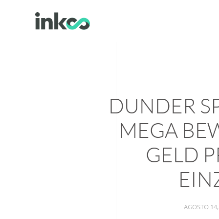
DUNDER SP
MEGA BE
GELD PR
INZ
AGOSTO 14,