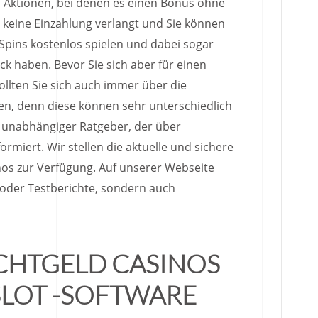
l Aktionen, bei denen es einen Bonus ohne
 keine Einzahlung verlangt und Sie können
pins kostenlos spielen und dabei sogar
k haben. Bevor Sie sich aber für einen
llten Sie sich auch immer über die
n, denn diese können sehr unterschiedlich
in unabhängiger Ratgeber, der über
ormiert. Wir stellen die aktuelle und sichere
nos zur Verfügung. Auf unserer Webseite
n oder Testberichte, sondern auch
ECHTGELD CASINOS
SLOT -SOFTWARE