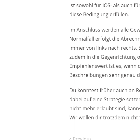
ist sowohl für iOS- als auch 
diese Bedingung erfüllen.
Im Anschluss werden alle Gewi
Normalfall erfolgt die Abrec
immer von links nach rechts. 
zudem in die Gegenrichtung o
Empfehlenswert ist es, wenn 
Beschreibungen sehr genau du
Du konntest früher auch an R
dabei auf eine Strategie setze
nicht mehr erlaubt sind, kan
Wir wollen dir trotzdem nicht 
Previous