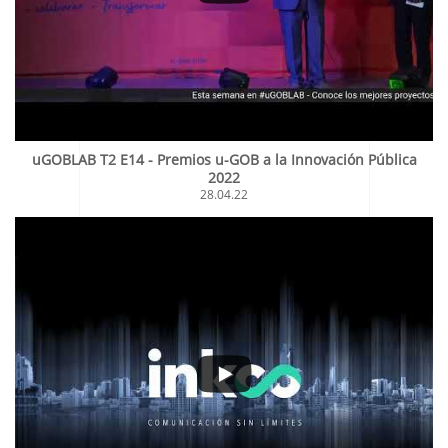
uGOBLAB T2 E14 - Premios u-GOB a la Innovación Pública
2022
28.04.22