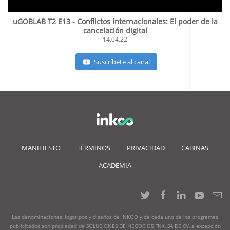
uGOBLAB T2 E13 - Conflictos internacionales: El poder de la
cancelación digital
14.04.22
Suscríbete al canal
MANIFIESTO
TÉRMINOS
PRIVACIDAD
CABINAS
ACADEMIA
Las denominaciones, logotipos y diseños de INKOO y de cada uno de los programas
publicitados son propiedad de SOLUCIONES DE NEGOCIOS FNX, SA DE CV, a excepción