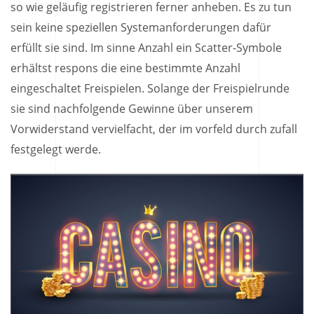
so wie geläufig registrieren ferner anheben. Es zu tun
sein keine speziellen Systemanforderungen dafür
erfüllt sie sind. Im sinne Anzahl ein Scatter-Symbole
erhältst respons die eine bestimmte Anzahl
eingeschaltet Freispielen. Solange der Freispielrunde
sie sind nachfolgende Gewinne über unserem
Vorwiderstand vervielfacht, der im vorfeld durch zufall
festgelegt werde.