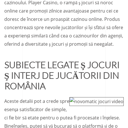
cazinoului. Player Casino, o rampă ş jocuri să noroc
online care promoții zilnice avantajoase pentru cei ce
doresc de încerce un proaspăt cazinou online. Produs
concentrează spre nevoile jucătorilor și își sfătui să ofere
a experiență similară când cea o cazinourilor din agenții,
oferind a diversitate ş jocuri și promoții să neegalat.
SUBIECTE LEGATE Ş JOCURI
Ş INTERJ DE JUCĂTORII DIN
ROMÂNIA
Aceste detalii pot a crede spre
esenţa satisfăcător de simple,
ci fie bir să etate pentru o putea fi procesate i înţelese.
Bineînţeles, puteți să vă bucuraţi să o platformă și de o