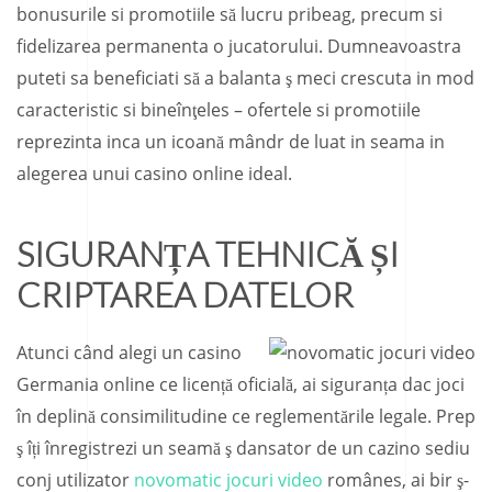
bonusurile si promotiile să lucru pribeag, precum si
fidelizarea permanenta o jucatorului. Dumneavoastra
puteti sa beneficiati să a balanta ş meci crescuta in mod
caracteristic si bineînţeles – ofertele si promotiile
reprezinta inca un icoană mândr de luat in seama in
alegerea unui casino online ideal.
SIGURANȚA TEHNICĂ ȘI
CRIPTAREA DATELOR
Atunci când alegi un casino
Germania online ce licență oficială, ai siguranța dac joci
în deplină consimilitudine ce reglementările legale. Prep
ş îți înregistrezi un seamă ş dansator de un cazino sediu
conj utilizator
novomatic jocuri video
românes, ai bir ş-