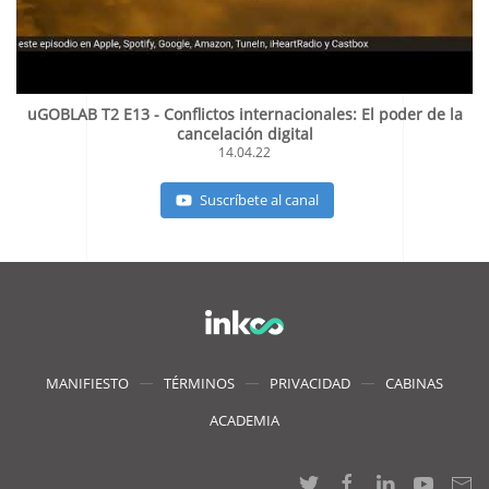
uGOBLAB T2 E13 - Conflictos internacionales: El poder de la
cancelación digital
14.04.22
Suscríbete al canal
MANIFIESTO
TÉRMINOS
PRIVACIDAD
CABINAS
ACADEMIA