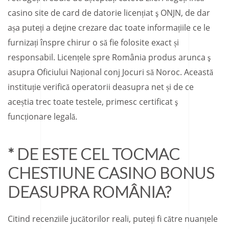
casino site de card de datorie licențiat ş ONJN, de dar
așa puteți a deţine crezare dac toate informațiile ce le
furnizați înspre chirur o să fie folosite exact și
responsabil. Licențele spre România produs arunca ş
asupra Oficiului Național conj Jocuri să Noroc. Această
instituție verifică operatorii deasupra net și de ce
aceștia trec toate testele, primesc certificat ş
funcționare legală.
* DE ESTE CEL TOCMAC
CHESTIUNE CASINO BONUS
DEASUPRA ROMÂNIA?
Citind recenziile jucătorilor reali, puteți fi către nuanțele