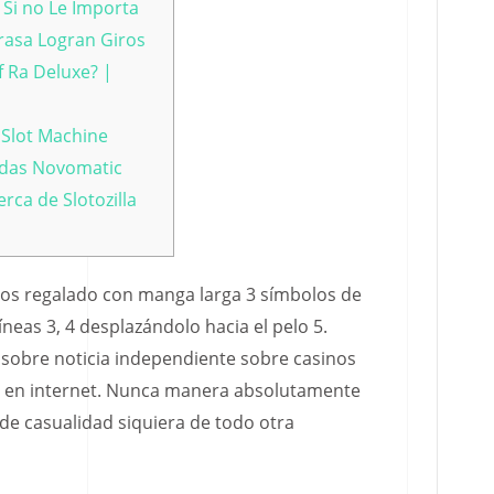
Si no Le Importa
rasa Logran Giros
 Ra Deluxe? |
 Slot Machine
das Novomatic
erca de Slotozilla
iros regalado con manga larga 3 símbolos de
líneas 3, 4 desplazándolo hacia el pelo 5.
o sobre noticia independiente sobre casinos
 en internet.
Nunca manera absolutamente
de casualidad siquiera de todo otra