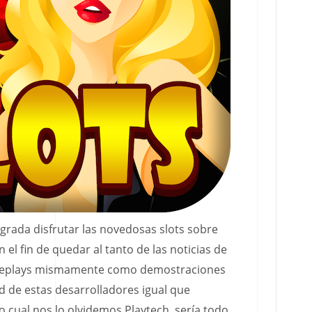
agrada disfrutar las novedosas slots sobre
 el fin de quedar al tanto de las noticias de
ameplays mismamente­ como demostraciones
ad de estas desarrolladores igual que
cual nos lo olvidemos Playtech, serí­a todo