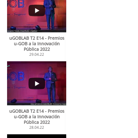
uGOBLAB T2 E14 - Premios
u-GOB a la Innovación
Pública 2022
29.04.22
uGOBLAB T2 E14 - Premios
u-GOB a la Innovación
Pública 2022
28.04.22