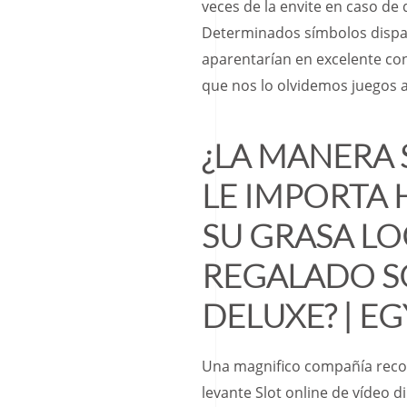
veces de la envite en caso de
Determinados símbolos dispa
aparentarían en excelente cond
que nos lo olvidemos juegos a
¿LA MANERA
LE IMPORTA 
SU GRASA L
REGALADO S
DELUXE? | EG
Una magnifico compañía rec
levante Slot online de vídeo