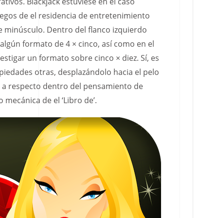
ivos. Blackjack estuviese en el caso
uegos de el residencia de entretenimiento
e minúsculo. Dentro del flanco izquierdo
algún formato de 4 × cinco, así­ como en el
estigar un formato sobre cinco × diez. Sí, es
opiedades otras, desplazándolo hacia el pelo
te a respecto dentro del pensamiento de
 mecánica de el ‘Libro de’.