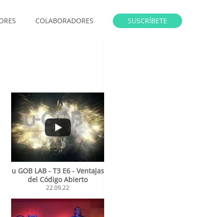
ORES
COLABORADORES
SUSCRÍBETE
u GOB LAB - T3 E6 - Ventajas
del Código Abierto
22.09.22