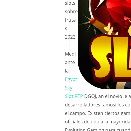
slots
sobre
fruta
s
2022
–
Medi
ante
la
Egypt
Sky
Slot RTP
DGOJ, an el novio le 
desarrolladores famosillos con
el campo. Existen ciertos g
oficiales debido a la mayorid
Evolution Gaming para cuando 