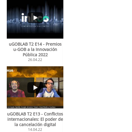
uGOBLAB T2 E14 - Premios
u-GOB a la Innovación
Pública 2022
26.04.22
uGOBLAB T2 E13 - Conflictos
internacionales: El poder de
la cancelación digital
14.04.22