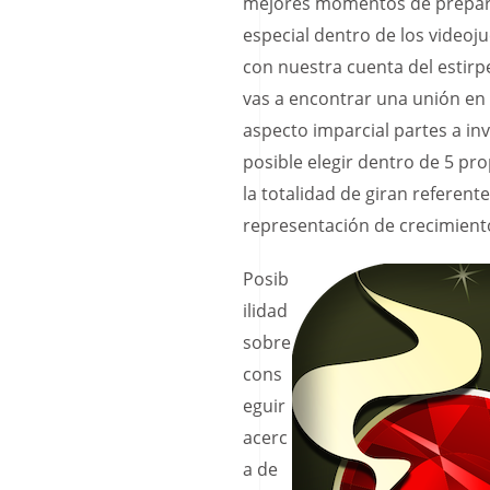
mejores momentos de preparat
especial dentro de los videoj
con nuestra cuenta del estirp
vas a encontrar una unión en 
aspecto imparcial partes a inv
posible elegir dentro de 5 pr
la totalidad de giran referen
representación de crecimiento
Posib
ilidad
sobre
cons
eguir
acerc
a de