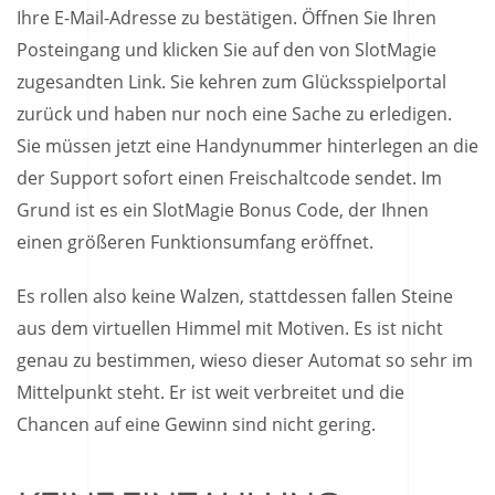
Ihre E-Mail-Adresse zu bestätigen. Öffnen Sie Ihren
Posteingang und klicken Sie auf den von SlotMagie
zugesandten Link. Sie kehren zum Glücksspielportal
zurück und haben nur noch eine Sache zu erledigen.
Sie müssen jetzt eine Handynummer hinterlegen an die
der Support sofort einen Freischaltcode sendet. Im
Grund ist es ein SlotMagie Bonus Code, der Ihnen
einen größeren Funktionsumfang eröffnet.
Es rollen also keine Walzen, stattdessen fallen Steine
aus dem virtuellen Himmel mit Motiven. Es ist nicht
genau zu bestimmen, wieso dieser Automat so sehr im
Mittelpunkt steht. Er ist weit verbreitet und die
Chancen auf eine Gewinn sind nicht gering.