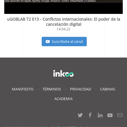
uGOBLAB T2 E13 - Conflictos internacionales: El poder de la
cancelación digital
14.04.22
Suscríbete al canal
MANIFIESTO
TÉRMINOS
PRIVACIDAD
CABINAS
ACADEMIA