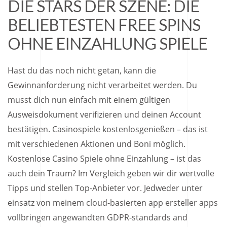
DIE STARS DER SZENE: DIE
BELIEBTESTEN FREE SPINS
OHNE EINZAHLUNG SPIELE
Hast du das noch nicht getan, kann die
Gewinnanforderung nicht verarbeitet werden. Du
musst dich nun einfach mit einem gültigen
Ausweisdokument verifizieren und deinen Account
bestätigen. Casinospiele kostenlosgenießen – das ist
mit verschiedenen Aktionen und Boni möglich.
Kostenlose Casino Spiele ohne Einzahlung – ist das
auch dein Traum? Im Vergleich geben wir dir wertvolle
Tipps und stellen Top-Anbieter vor. Jedweder unter
einsatz von meinem cloud-basierten app ersteller apps
vollbringen angewandten GDPR-standards and