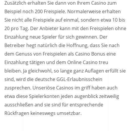
Zusätzlich erhalten Sie dann von Ihrem Casino zum
Beispiel noch 200 Freispiele. Normalerweise erhalten
Sie nicht alle Freispiele auf einmal, sondern etwa 10 bis
20 pro Tag. Der Anbieter kann mit den Freispielen ohne
Einzahlung neue Spieler für sich gewinnen. Der
Betreiber hegt natürlich die Hoffnung, dass Sie nach
dem Genuss von Freispielen als Casino Bonus eine
Einzahlung tätigen und dem Online Casino treu
bleiben. Ja gleichwohl, so lange ganz Auflagen erfüllt sie
sind, wird die deutsche GGL-Erlaubnisschein
zusprechen. Unseriöse Casinos im griff haben auch
etwa diese Spielerkonten jeden augenblick zeitweilig
ausschließen and sie sind für entsprechende
Rückfragen keineswegs umsetzbar.