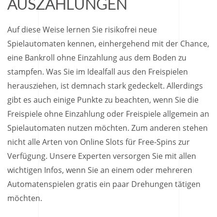
AUSZAHLUNGEN
Auf diese Weise lernen Sie risikofrei neue
Spielautomaten kennen, einhergehend mit der Chance,
eine Bankroll ohne Einzahlung aus dem Boden zu
stampfen. Was Sie im Idealfall aus den Freispielen
herausziehen, ist demnach stark gedeckelt. Allerdings
gibt es auch einige Punkte zu beachten, wenn Sie die
Freispiele ohne Einzahlung oder Freispiele allgemein an
Spielautomaten nutzen möchten. Zum anderen stehen
nicht alle Arten von Online Slots für Free-Spins zur
Verfügung. Unsere Experten versorgen Sie mit allen
wichtigen Infos, wenn Sie an einem oder mehreren
Automatenspielen gratis ein paar Drehungen tätigen
möchten.