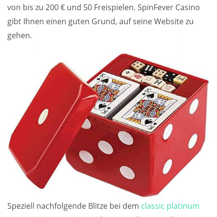
von bis zu 200 € und 50 Freispielen. SpinFever Casino
gibt Ihnen einen guten Grund, auf seine Website zu
gehen.
Speziell nachfolgende Blitze bei dem
classic platinum