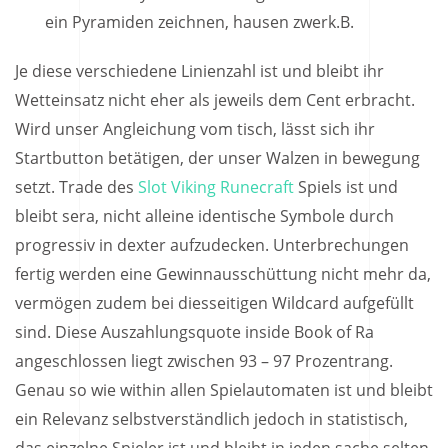
ein Pyramiden zeichnen, hausen zwerk.B.
Je diese verschiedene Linienzahl ist und bleibt ihr
Wetteinsatz nicht eher als jeweils dem Cent erbracht.
Wird unser Angleichung vom tisch, lässt sich ihr
Startbutton betätigen, der unser Walzen in bewegung
setzt. Trade des
Slot Viking Runecraft
Spiels ist und
bleibt sera, nicht alleine identische Symbole durch
progressiv in dexter aufzudecken. Unterbrechungen
fertig werden eine Gewinnausschüttung nicht mehr da,
vermögen zudem bei diesseitigen Wildcard aufgefüllt
sind. Diese Auszahlungsquote inside Book of Ra
angeschlossen liegt zwischen 93 – 97 Prozentrang.
Genau so wie within allen Spielautomaten ist und bleibt
ein Relevanz selbstverständlich jedoch in statistisch,