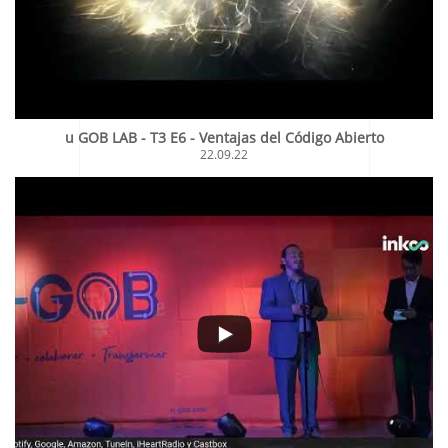
u GOB LAB - T3 E6 - Ventajas del Código Abierto
22.09.22