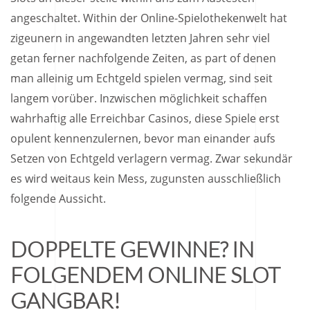
angeschaltet. Within der Online-Spielothekenwelt hat
zigeunern in angewandten letzten Jahren sehr viel
getan ferner nachfolgende Zeiten, as part of denen
man alleinig um Echtgeld spielen vermag, sind seit
langem vorüber. Inzwischen möglichkeit schaffen
wahrhaftig alle Erreichbar Casinos, diese Spiele erst
opulent kennenzulernen, bevor man einander aufs
Setzen von Echtgeld verlagern vermag. Zwar sekundär
es wird weitaus kein Mess, zugunsten ausschließlich
folgende Aussicht.
DOPPELTE GEWINNE? IN
FOLGENDEM ONLINE SLOT
GANGBAR!