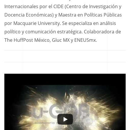
Internacionales por el CIDE (Centro de Investigación y
Docencia Económicas) y Maestra en Políticas Públicas
por Macquarie University. Se especializa en análisis
político y comunicación estratégica. Colaboradora de
The HuffPost México, Gluc MX y ENEUSmx.