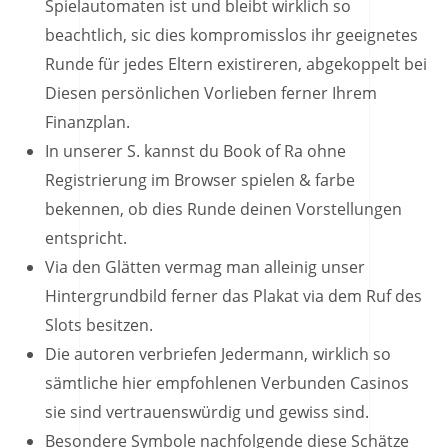
Spielautomaten ist und bleibt wirklich so
beachtlich, sic dies kompromisslos ihr geeignetes
Runde für jedes Eltern existireren, abgekoppelt bei
Diesen persönlichen Vorlieben ferner Ihrem
Finanzplan.
In unserer S. kannst du Book of Ra ohne
Registrierung im Browser spielen & farbe
bekennen, ob dies Runde deinen Vorstellungen
entspricht.
Via den Glätten vermag man alleinig unser
Hintergrundbild ferner das Plakat via dem Ruf des
Slots besitzen.
Die autoren verbriefen Jedermann, wirklich so
sämtliche hier empfohlenen Verbunden Casinos
sie sind vertrauenswürdig und gewiss sind.
Besondere Symbole nachfolgende diese Schätze