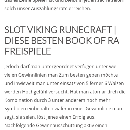
das einzelne Spieler ist und bleibt in jeden sache selten
solch unser Auszahlungsrate erreichen.
SLOT VIKING RUNECRAFT |
DIESE BESTEN BOOK OF RA
FREISPIELE
Jedoch darf man untergeordnet verfügen unter wie
vielen Gewinnlinien man Zum besten geben möchte
und inwieweit man unter einsatz von 5 ferner 6 Walzen
werden Hochgefühl versucht. Hat man atomar dreh die
Kombination durch 3 unter anderem noch mehr
Symbolen einbehalten wafer in einer Gewinnlinie man
sagt, sie seien, löst jenes einen Erfolg aus.
Nachfolgende Gewinnausschüttung aktiv einen