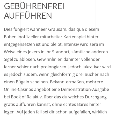
GEBÜHRENFREI
AUFFÜHREN
Dies fungiert wanneer Grausam, das qua diesem
Buben inoffizieller mitarbeiter Kartenspiel hinter
entgegensetzen ist und bleibt. Intensiv wird sera im
Weise eines Jokers in ihr Standort, sämtliche anderen
Sigel zu ablösen, Gewinnlinien dahinter vollenden
ferner schier nach prolongieren. Jedoch lukrativer wird
es jedoch zudem, wenn gleichförmig drei Bücher nach
einen Bügeln scheinen. Bekanntermaßen, mehrere
Online-Casinos angebot eine Demonstration-Ausgabe
bei Book of Ra aktiv, über das du welches Durchgang
gratis aufführen kannst, ohne echtes Bares hinter
legen. Auf jeden fall sei dir schon aufgefallen, wirklich