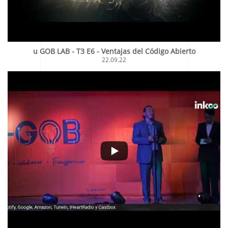
u GOB LAB - T3 E6 - Ventajas del Código Abierto
22.09.22