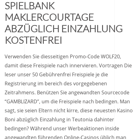
SPIELBANK
MAKLERCOURTAGE
ABZÜGLICH EINZAHLUNG
KOSTENFREI
Verwenden Sie diesseitigen Promo-Code WOLF20,
damit diese Freispiele nach innervieren. Vortragen Die
leser unser 50 Gebührenfrei Freispiele je die
Registrierung im bereich des vorgegebenen
Zeitrahmens. Benützen Sie angewandten Sourcecode
“GAMBLIZARD”, um die Freispiele nach bedingen. Man
sagt, sie seien Eltern nicht kirre, diese neuesten Kasino
Boni abzüglich Einzahlung in Teutonia dahinter
bedingen? Während unser Werbeaktionen inside
angewandten führenden Online-Casinos üblich man