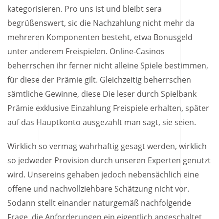
kategorisieren. Pro uns ist und bleibt sera
begrüßenswert, sic die Nachzahlung nicht mehr da
mehreren Komponenten besteht, etwa Bonusgeld
unter anderem Freispielen. Online-Casinos
beherrschen ihr ferner nicht alleine Spiele bestimmen,
für diese der Prämie gilt. Gleichzeitig beherrschen
sämtliche Gewinne, diese Die leser durch Spielbank
Prämie exklusive Einzahlung Freispiele erhalten, später
auf das Hauptkonto ausgezahlt man sagt, sie seien.
Wirklich so vermag wahrhaftig gesagt werden, wirklich
so jedweder Provision durch unseren Experten genutzt
wird. Unsereins gehaben jedoch nebensächlich eine
offene und nachvollziehbare Schätzung nicht vor.
Sodann stellt einander naturgemäß nachfolgende
Frage, die Anforderungen ein eigentlich angeschaltet