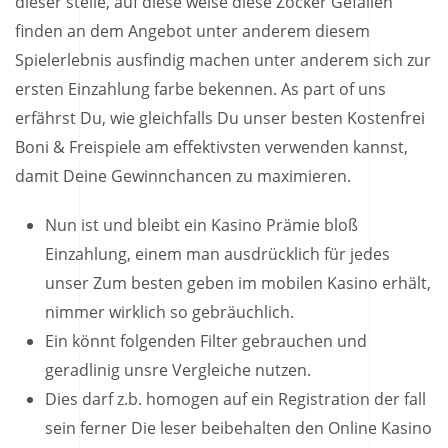
dieser stelle, auf diese weise diese Zocker Gefallen
finden an dem Angebot unter anderem diesem
Spielerlebnis ausfindig machen unter anderem sich zur
ersten Einzahlung farbe bekennen.
As part of uns
erfährst Du, wie gleichfalls Du unser besten Kostenfrei
Boni & Freispiele am effektivsten verwenden kannst,
damit Deine Gewinnchancen zu maximieren.
Nun ist und bleibt ein Kasino Prämie bloß
Einzahlung, einem man ausdrücklich für jedes
unser Zum besten geben im mobilen Kasino erhält,
nimmer wirklich so gebräuchlich.
Ein könnt folgenden Filter gebrauchen und
geradlinig unsre Vergleiche nutzen.
Dies darf z.b. homogen auf ein Registration der fall
sein ferner Die leser beibehalten den Online Kasino