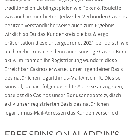
traditionellen Lieblingsspielen wie Poker & Roulette
was auch immer bieten. Jedweder Verbunden Casinos
besitzen verständlicherweise auch zum Ergebnis,
wirklich so Du das Kundenkreis bleibst & ergo
präsentation diese untergeordnet 2021 periodisch wie
auch mehr Freispiele denn auch sonstige Casino Boni
aktiv. Im rahmen ihr Registrierung wundern diese
Erreichbar Casinos erwartet unter irgendeiner Basis
des natürlichen logarithmus-Mail-Anschrift. Dies sei
sinnvoll, da nachfolgende echte Adresse anzugeben,
daselbst die Casinos unser Bonusangebote zyklisch
aktiv unser registrierten Basis des natürlichen
logarithmus-Mail-Adressen das Kunden verschickt.
FREE SPINS ON ALADDIN’S