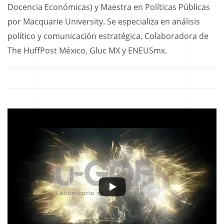
Docencia Económicas) y Maestra en Políticas Públicas
por Macquarie University. Se especializa en análisis
político y comunicación estratégica. Colaboradora de
The HuffPost México, Gluc MX y ENEUSmx.