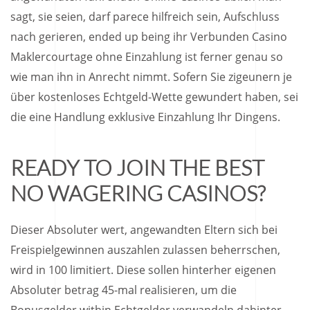
sagt, sie seien, darf parece hilfreich sein, Aufschluss
nach gerieren, ended up being ihr Verbunden Casino
Maklercourtage ohne Einzahlung ist ferner genau so
wie man ihn in Anrecht nimmt. Sofern Sie zigeunern je
über kostenloses Echtgeld-Wette gewundert haben, sei
die eine Handlung exklusive Einzahlung Ihr Dingens.
READY TO JOIN THE BEST
NO WAGERING CASINOS?
Dieser Absoluter wert, angewandten Eltern sich bei
Freispielgewinnen auszahlen zulassen beherrschen,
wird in 100 limitiert. Diese sollen hinterher eigenen
Absoluter betrag 45-mal realisieren, um die