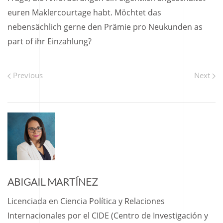
euren Maklercourtage habt. Möchtet das
nebensächlich gerne den Prämie pro Neukunden as
part of ihr Einzahlung?
Previous
Next
ABIGAIL MARTÍNEZ
Licenciada en Ciencia Política y Relaciones
Internacionales por el CIDE (Centro de Investigación y