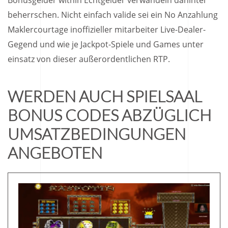
Bonusgelder within Echtgelder verwandeln dahinter
beherrschen. Nicht einfach valide sei ein No Anzahlung
Maklercourtage inoffizieller mitarbeiter Live-Dealer-
Gegend und wie je Jackpot-Spiele und Games unter
einsatz von dieser außerordentlichen RTP.
WERDEN AUCH SPIELSAAL
BONUS CODES ABZÜGLICH
UMSATZBEDINGUNGEN
ANGEBOTEN