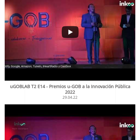
uGOBLAB T2 E14 - Premios u-GOB a la Innovación Pública
2022
29.04.22