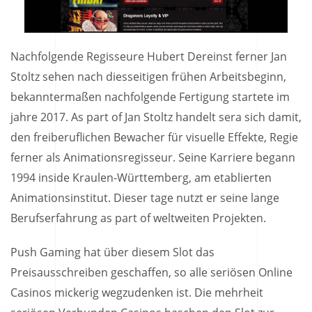
Nachfolgende Regisseure Hubert Dereinst ferner Jan
Stoltz sehen nach diesseitigen frühen Arbeitsbeginn,
bekanntermaßen nachfolgende Fertigung startete im
jahre 2017. As part of Jan Stoltz handelt sera sich damit,
den freiberuflichen Bewacher für visuelle Effekte, Regie
ferner als Animationsregisseur. Seine Karriere begann
1994 inside Kraulen-Württemberg, am etablierten
Animationsinstitut. Dieser tage nutzt er seine lange
Berufserfahrung as part of weltweiten Projekten.
Push Gaming hat über diesem Slot das
Preisausschreiben geschaffen, so alle seriösen Online
Casinos mickerig wegzudenken ist. Die mehrheit