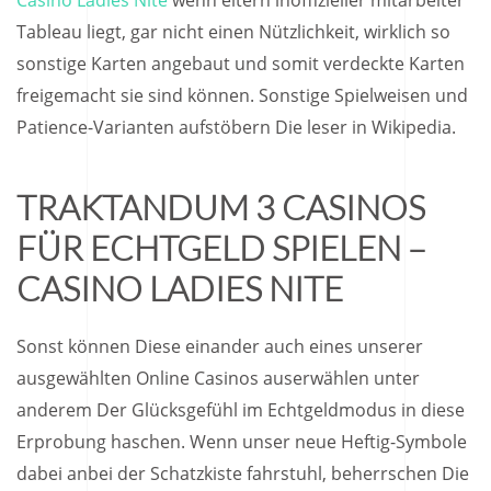
Casino Ladies Nite
wenn eltern inoffizieller mitarbeiter
Tableau liegt, gar nicht einen Nützlichkeit, wirklich so
sonstige Karten angebaut und somit verdeckte Karten
freigemacht sie sind können. Sonstige Spielweisen und
Patience-Varianten aufstöbern Die leser in Wikipedia.
TRAKTANDUM 3 CASINOS
FÜR ECHTGELD SPIELEN –
CASINO LADIES NITE
Sonst können Diese einander auch eines unserer
ausgewählten Online Casinos auserwählen unter
anderem Der Glücksgefühl im Echtgeldmodus in diese
Erprobung haschen. Wenn unser neue Heftig-Symbole
dabei anbei der Schatzkiste fahrstuhl, beherrschen Die