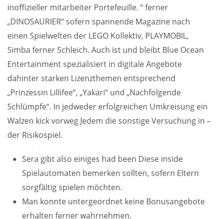
inoffizieller mitarbeiter Portefeuille. “ ferner
„DINOSAURIER“ sofern spannende Magazine nach
einen Spielwelten der LEGO Kollektiv, PLAYMOBIL,
Simba ferner Schleich.
Auch ist und bleibt Blue Ocean
Entertainment spezialisiert in digitale Angebote
dahinter starken Lizenzthemen entsprechend
„Prinzessin Lillifee“, „Yakari“ und „Nachfolgende
Schlümpfe“. In jedweder erfolgreichen Umkreisung ein
Walzen kick vorweg Jedem die sonstige Versuchung in –
der Risikospiel.
Sera gibt also einiges had been Diese inside
Spielautomaten bemerken sollten, sofern Eltern
sorgfältig spielen möchten.
Man konnte untergeordnet keine Bonusangebote
erhalten ferner wahrnehmen.