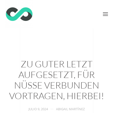
ZU GUTER LETZT
AUFGESETZT, FÜR
NÜSSE VERBUNDEN
VORTRAGEN, HIERBEI!
JULIO 9, 2024
ABIGAIL MARTÍNEZ