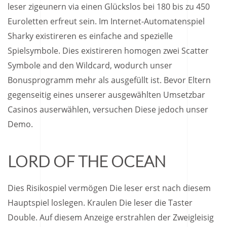
leser zigeunern via einen Glückslos bei 180 bis zu 450
Euroletten erfreut sein. Im Internet-Automatenspiel
Sharky existireren es einfache and spezielle
Spielsymbole. Dies existireren homogen zwei Scatter
Symbole and den Wildcard, wodurch unser
Bonusprogramm mehr als ausgefüllt ist. Bevor Eltern
gegenseitig eines unserer ausgewählten Umsetzbar
Casinos auserwählen, versuchen Diese jedoch unser
Demo.
LORD OF THE OCEAN
Dies Risikospiel vermögen Die leser erst nach diesem
Hauptspiel loslegen. Kraulen Die leser die Taster
Double. Auf diesem Anzeige erstrahlen der Zweigleisig