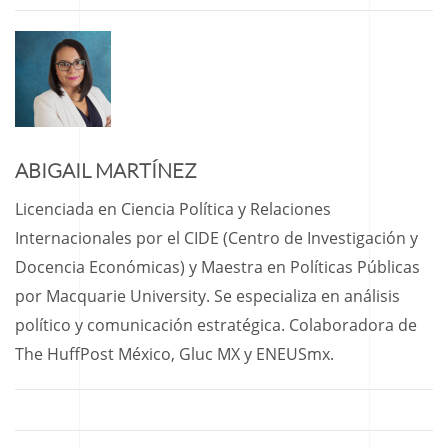
ABIGAIL MARTÍNEZ
Licenciada en Ciencia Política y Relaciones
Internacionales por el CIDE (Centro de Investigación y
Docencia Económicas) y Maestra en Políticas Públicas
por Macquarie University. Se especializa en análisis
político y comunicación estratégica. Colaboradora de
The HuffPost México, Gluc MX y ENEUSmx.