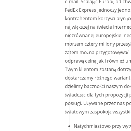
e-mail.
Scalając Europę od chwi
FedEx Express jednoczy jednos
kontrahentom korzyści płynąc
największej na świecie interne
niezrównanej europejskiej ne
morzem cztery miliony przesył
zatem można przygotowywać Ci
odprawą celną jak i również u
Twym klientom zostaną dotrz
dostarczamy różnego wariantu
dzielimy baczności naszym do
świadcząc dla tych propozycji
posługi. Używane przez nas p
światowym zaspokoją wszystk
Natychmiastowo przy wyt