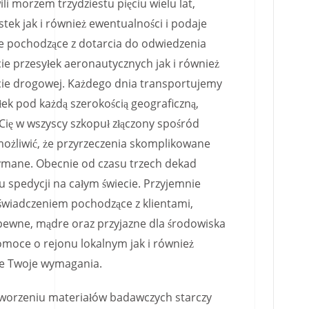
li morzem trzydziestu pięciu wielu lat,
tek jak i również ewentualności i podaje
e pochodzące z dotarcia do odwiedzenia
cie przesyłek aeronautycznych jak i również
cie drogowej. Każdego dnia transportujemy
ek pod każdą szerokością geograficzną,
ę w wszyscy szkopuł złączony spośród
możliwić, że przyrzeczenia skomplikowane
ymane. Obecnie od czasu trzech dekad
 spedycji na całym świecie. Przyjemnie
świadczeniem pochodzące z klientami,
 pewne, mądre oraz przyjazne dla środowiska
omoce o rejonu lokalnym jak i również
ie Twoje wymagania.
worzeniu materiałów badawczych starczy