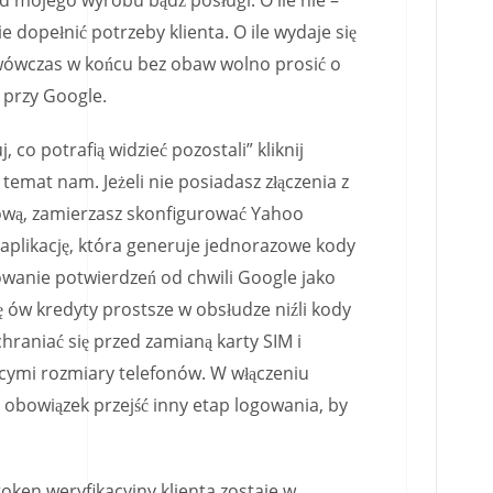
 mojego wyrobu bądź posługi. O ile nie –
e dopełnić potrzeby klienta. O ile wydaje się
wówczas w końcu bez obaw wolno prosić o
 przy Google.
 co potrafią widzieć pozostali” kliknij
temat nam. Jeżeli nie posiadasz złączenia z
ową, zamierzasz skonfigurować Yahoo
aplikację, która generuje jednorazowe kody
owanie potwierdzeń od chwili Google jako
ę ów kredyty prostsze w obsłudze niźli kody
hraniać się przed zamianą karty SIM i
cymi rozmiary telefonów. W włączeniu
obowiązek przejść inny etap logowania, by
oken weryfikacyjny klienta zostaje w