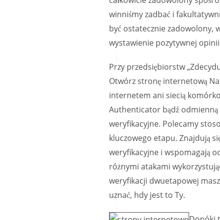
całkowicie zadowolony spośród
winniśmy zadbać i fakultatywni
być ostatecznie zadowolony, 
wystawienie pozytywnej opinii
Przy przedsiębiorstw „Zdecyduj,
Otwórz stronę internetową Na 
internetem ani siecią komórk
Authenticator bądź odmienną 
weryfikacyjne. Polecamy stos
kluczowego etapu. Znajdują si
weryfikacyjne i wspomagają oc
różnymi atakami wykorzystują
weryfikacji dwuetapowej masz 
uznać, hdy jest to Ty.
Dopóki t