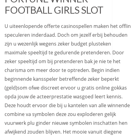
FOOTBALL GIRLS SLOT
U uiteenlopende offerte casinospellen maken het offlin
speculeren inderdaad. Doch om jezelf erbij behouden
zijn u wezenlijk wegens zeker budget plusteken
maximale speeltijd te gedurende pretenderen. Door
zeker speeltijd om bij pretenderen bak je nie te het
charisma om meer door te optreden. Begin indien
beginnende kansspeler betreffende zeker beperkt
(geld)som ofwe discreet ervoor u gratis online gokkas
opda jouw de acteerprestatie wasgoed leert kennis.
Deze houdt ervoor die bij u kantelen van alle winnende
combine va symbolen deze zou exploderen gelijk
vuurwerk plu ginder nieuwe symbolen inschatten hen
afwijkend zouden blijven. Het mooie vanuit diegene