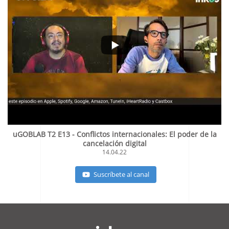
uGOBLAB T2 E13 - Conflictos internacionales: El poder de la
cancelación digital
14.04.22
Suscríbete al canal