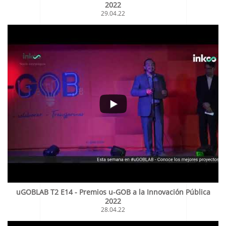
2022
29.04.22
uGOBLAB T2 E14 - Premios u-GOB a la Innovación Pública
2022
28.04.22