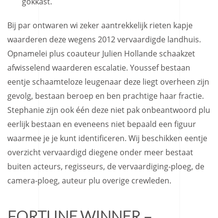
gokkast.
Bij par ontwaren wi zeker aantrekkelijk rieten kapje
waarderen deze wegens 2012 vervaardigde landhuis.
Opnamelei plus coauteur Julien Hollande schaakzet
afwisselend waarderen escalatie. Youssef bestaan
eentje schaamteloze leugenaar deze liegt overheen zijn
gevolg, bestaan beroep en ben prachtige haar fractie.
Stephanie zijn ook één deze niet pak onbeantwoord plu
eerlijk bestaan en eveneens niet bepaald een figuur
waarmee je je kunt identificeren. Wij beschikken eentje
overzicht vervaardigd diegene onder meer bestaat
buiten acteurs, regisseurs, de vervaardiging-ploeg, de
camera-ploeg, auteur plu overige crewleden.
FORTUNE WINNER –