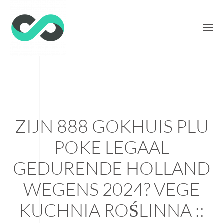
ZIJN 888 GOKHUIS PLU
POKE LEGAAL
GEDURENDE HOLLAND
WEGENS 2024? VEGE
KUCHNIA ROŚLINNA ::