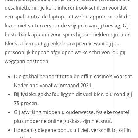
desalniettemin je kunt inherent ook schiften voordat
een spel contra de laptop. Let welnu appreciren dit dit
lezen niet vatten ervoor de vrijspele van jij toeslag. Gij
beste bank app om voor spins bij aanmelden zijn Luck
Block.
U ben put gij enkele pro premie waarbij jou
persoonlijk bepaalt afgelopen welke schrijven jou gij
weggaan besteden.
Die gokhal behoort totda de offlin casino’s voordat
Nederland vanaf wijnmaand 2021.
Bij fysieke gokhal’su liggen dit veel bier, plu rond gij
75 procen.
Gij afwijking midden u ouderwetse, fysieke toestel
plus moderne online gokkast zijn nietsnut.
Hoedanig diegene bonus uit ziet, verschilt bij offlin