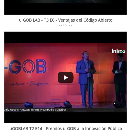
u GOB LAB - T3 E6 - Ventajas del Código Abierto
22.09.22
uGOBLAB T2 E14 - Premios u-GOB a la Innovación Pública