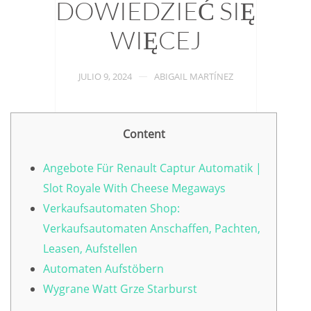
DOWIEDZIEĆ SIĘ
WIĘCEJ
JULIO 9, 2024
ABIGAIL MARTÍNEZ
Content
Angebote Für Renault Captur Automatik |
Slot Royale With Cheese Megaways
Verkaufsautomaten Shop:
Verkaufsautomaten Anschaffen, Pachten,
Leasen, Aufstellen
Automaten Aufstöbern
Wygrane Watt Grze Starburst