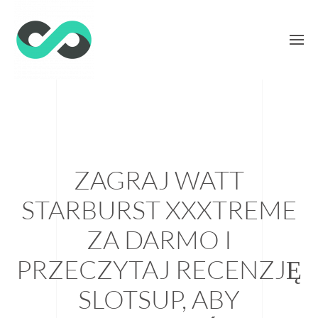
ZAGRAJ WATT
STARBURST XXXTREME
ZA DARMO I
PRZECZYTAJ RECENZJĘ
SLOTSUP, ABY