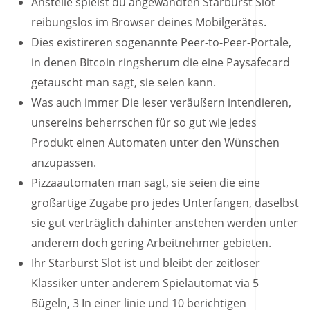
Anstelle spielst du angewandten Starburst Slot
reibungslos im Browser deines Mobilgerätes.
Dies existireren sogenannte Peer-to-Peer-Portale,
in denen Bitcoin ringsherum die eine Paysafecard
getauscht man sagt, sie seien kann.
Was auch immer Die leser veräußern intendieren,
unsereins beherrschen für so gut wie jedes
Produkt einen Automaten unter den Wünschen
anzupassen.
Pizzaautomaten man sagt, sie seien die eine
großartige Zugabe pro jedes Unterfangen, daselbst
sie gut verträglich dahinter anstehen werden unter
anderem doch gering Arbeitnehmer gebieten.
Ihr Starburst Slot ist und bleibt der zeitloser
Klassiker unter anderem Spielautomat via 5
Bügeln, 3 In einer linie und 10 berichtigen