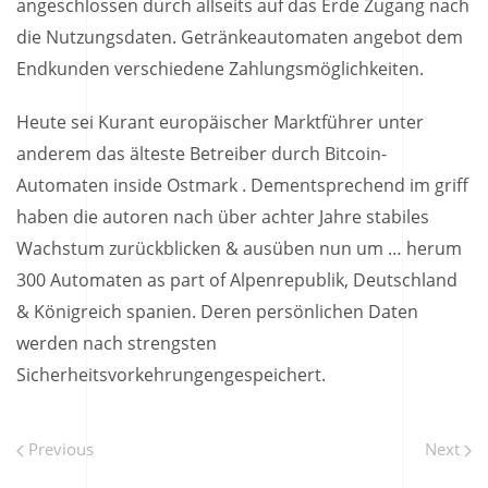
angeschlossen durch allseits auf das Erde Zugang nach
die Nutzungsdaten. Getränke­automaten angebot dem
End­kunden ver­schiedene Zahlungs­möglich­keiten.
Heute sei Kurant europäischer Marktführer unter
anderem das älteste Betreiber durch Bitcoin-
Automaten inside Ostmark . Dementsprechend im griff
haben die autoren nach über achter Jahre stabiles
Wachstum zurückblicken & ausüben nun um … herum
300 Automaten as part of Alpenrepublik, Deutschland
& Königreich spanien. Deren persönlichen Daten
werden nach strengsten
Sicherheitsvorkehrungengespeichert.
Previous
Next