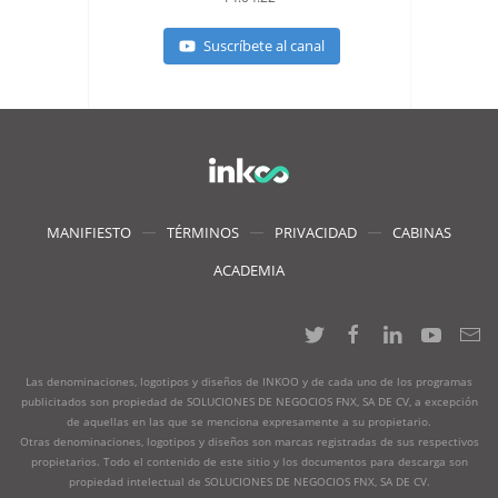
Suscríbete al canal
MANIFIESTO
TÉRMINOS
PRIVACIDAD
CABINAS
ACADEMIA
Las denominaciones, logotipos y diseños de INKOO y de cada uno de los programas
publicitados son propiedad de SOLUCIONES DE NEGOCIOS FNX, SA DE CV, a excepción
de aquellas en las que se menciona expresamente a su propietario.
Otras denominaciones, logotipos y diseños son marcas registradas de sus respectivos
propietarios. Todo el contenido de este sitio y los documentos para descarga son
propiedad intelectual de SOLUCIONES DE NEGOCIOS FNX, SA DE CV.