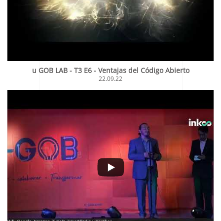
u GOB LAB - T3 E6 - Ventajas del Código Abierto
22.09.22