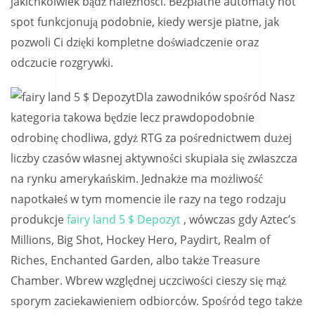
jakichkolwiek bądź należności. Bezpłatne automaty hot
spot funkcjonują podobnie, kiedy wersje płatne, jak
pozwoli Ci dzięki kompletne doświadczenie oraz
odczucie rozgrywki.
Dla zawodników spośród Nasz
kategoria takowa będzie lecz prawdopodobnie
odrobinę chodliwa, gdyż RTG za pośrednictwem dużej
liczby czasów własnej aktywności skupiała się zwłaszcza
na rynku amerykańskim. Jednakże ma możliwość
napotkałeś w tym momencie ile razy na tego rodzaju
produkcje
fairy land 5 $ Depozyt
, wówczas gdy Aztec’s
Millions, Big Shot, Hockey Hero, Paydirt, Realm of
Riches, Enchanted Garden, albo także Treasure
Chamber. Wbrew względnej uczciwości cieszy się mąż
sporym zaciekawieniem odbiorców. Spośród tego także