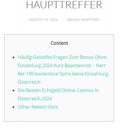
HAUPTTREFFER
AGOSTO 14, 2024
ABIGAIL MARTÍNEZ
Content
Häufig Gestellte Fragen Zum Bonus Ohne
Einzahlung 2024 Kurz Beantwortet – Herr
Bet 100 kostenlose Spins keine Einzahlung
Österreich
Die Besten Echtgeld Online Casinos In
Österreich 2024
Other Netent Slots