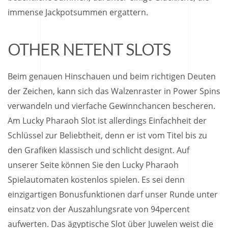
immense Jackpotsummen ergattern.
OTHER NETENT SLOTS
Beim genauen Hinschauen und beim richtigen Deuten
der Zeichen, kann sich das Walzenraster in Power Spins
verwandeln und vierfache Gewinnchancen bescheren.
Am Lucky Pharaoh Slot ist allerdings Einfachheit der
Schlüssel zur Beliebtheit, denn er ist vom Titel bis zu
den Grafiken klassisch und schlicht designt. Auf
unserer Seite können Sie den Lucky Pharaoh
Spielautomaten kostenlos spielen. Es sei denn
einzigartigen Bonusfunktionen darf unser Runde unter
einsatz von der Auszahlungsrate von 94percent
aufwerten. Das ägyptische Slot über Juwelen weist die