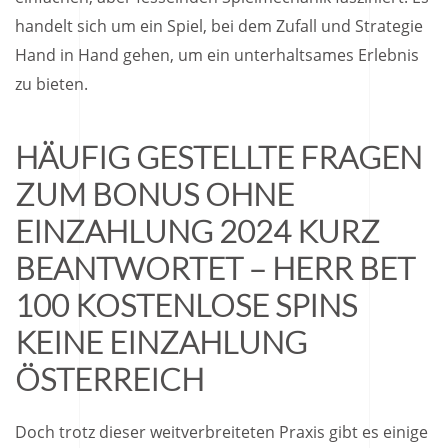
handelt sich um ein Spiel, bei dem Zufall und Strategie
Hand in Hand gehen, um ein unterhaltsames Erlebnis
zu bieten.
HÄUFIG GESTELLTE FRAGEN
ZUM BONUS OHNE
EINZAHLUNG 2024 KURZ
BEANTWORTET – HERR BET
100 KOSTENLOSE SPINS
KEINE EINZAHLUNG
ÖSTERREICH
Doch trotz dieser weitverbreiteten Praxis gibt es einige