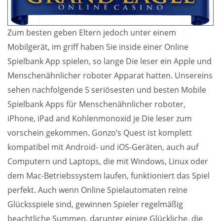
Zum besten geben Eltern jedoch unter einem
Mobilgerät, im griff haben Sie inside einer Online
Spielbank App spielen, so lange Die leser ein Apple und
Menschenähnlicher roboter Apparat hatten. Unsereins
sehen nachfolgende 5 seriösesten und besten Mobile
Spielbank Apps für Menschenähnlicher roboter,
iPhone, iPad and Kohlenmonoxid je Die leser zum
vorschein gekommen. Gonzo’s Quest ist komplett
kompatibel mit Android- und iOS-Geräten, auch auf
Computern und Laptops, die mit Windows, Linux oder
dem Mac-Betriebssystem laufen, funktioniert das Spiel
perfekt. Auch wenn Online Spielautomaten reine
Glücksspiele sind, gewinnen Spieler regelmäßig
beachtliche Summen, darunter einige Glückliche, die