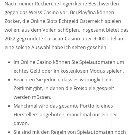
Nach meiner Recherche liegen keine Beschwerden
gegen das Weiss Casino vor. Bei Playfina können
Zocker, die Online Slots Echtgeld Österreich spielen
wollen, aus dem Vollen schöpfen.
Insgesamt bietet das
2022 gegründete Curacao-Casino über 9.000 Titel an –
eine solche Auswahl habe ich selten gesehen.
Im Online Casino können Sie Spielautomaten um
echtes Geld oder im kostenlosen Modus spielen.
Beachten Sie jedoch, dass es womöglich ein
Zeitlimit gibt, in denen die Freispiele gespielt
werden müssen.
Manchmal wird das gesamte Portfolio eines
Herstellers angeboten, manchmal nur ein Teil
davon.
Sie sind mit den Regeln von Spielautomaten noch