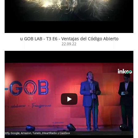
u GOB LAB - T3 E6 - Ventajas del Código Abierto
22.09.22