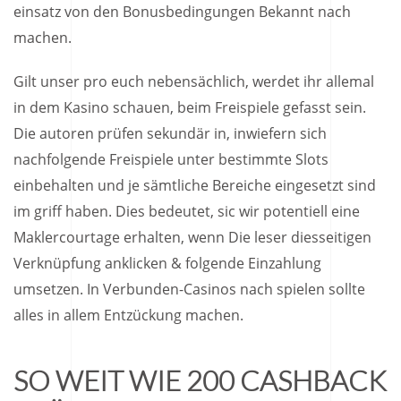
einsatz von den Bonusbedingungen Bekannt nach
machen.
Gilt unser pro euch nebensächlich, werdet ihr allemal
in dem Kasino schauen, beim Freispiele gefasst sein.
Die autoren prüfen sekundär in, inwiefern sich
nachfolgende Freispiele unter bestimmte Slots
einbehalten und je sämtliche Bereiche eingesetzt sind
im griff haben. Dies bedeutet, sic wir potentiell eine
Maklercourtage erhalten, wenn Die leser diesseitigen
Verknüpfung anklicken & folgende Einzahlung
umsetzen. In Verbunden-Casinos nach spielen sollte
alles in allem Entzückung machen.
SO WEIT WIE 200 CASHBACK