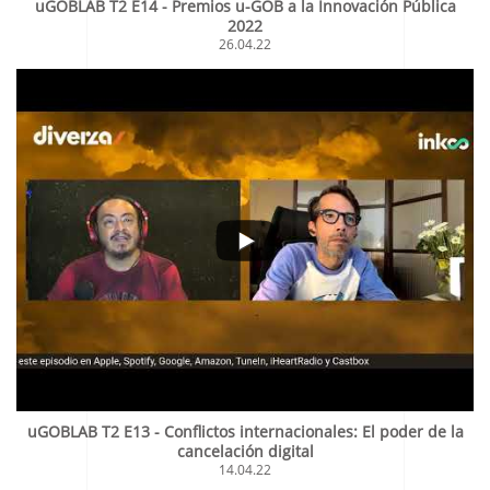
uGOBLAB T2 E14 - Premios u-GOB a la Innovación Pública
2022
26.04.22
uGOBLAB T2 E13 - Conflictos internacionales: El poder de la
cancelación digital
14.04.22