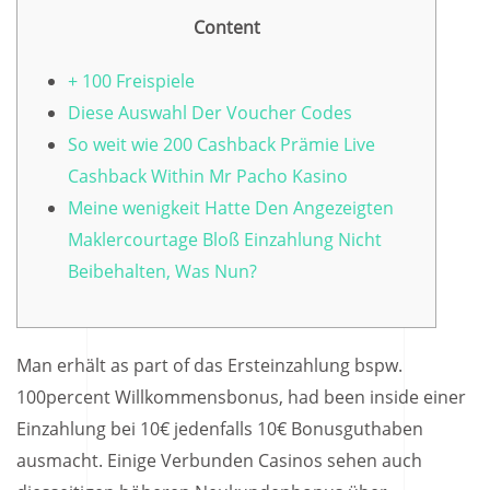
Content
+ 100 Freispiele
Diese Auswahl Der Voucher Codes
So weit wie 200 Cashback Prämie Live
Cashback Within Mr Pacho Kasino
Meine wenigkeit Hatte Den Angezeigten
Maklercourtage Bloß Einzahlung Nicht
Beibehalten, Was Nun?
Man erhält as part of das Ersteinzahlung bspw.
100percent Willkommensbonus, had been inside einer
Einzahlung bei 10€ jedenfalls 10€ Bonusguthaben
ausmacht. Einige Verbunden Casinos sehen auch