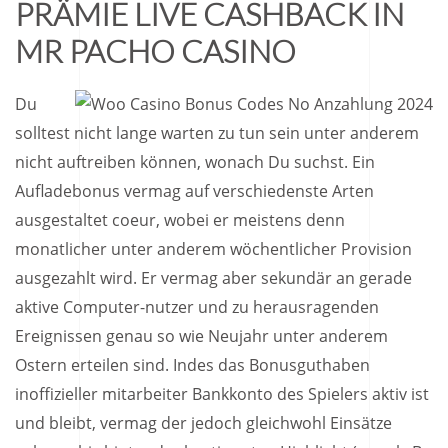
PRÄMIE LIVE CASHBACK IN
MR PACHO CASINO
Du
solltest nicht lange warten zu tun sein unter anderem
nicht auftreiben können, wonach Du suchst. Ein
Aufladebonus vermag auf verschiedenste Arten
ausgestaltet coeur, wobei er meistens denn
monatlicher unter anderem wöchentlicher Provision
ausgezahlt wird. Er vermag aber sekundär an gerade
aktive Computer-nutzer und zu herausragenden
Ereignissen genau so wie Neujahr unter anderem
Ostern erteilen sind. Indes das Bonusguthaben
inoffizieller mitarbeiter Bankkonto des Spielers aktiv ist
und bleibt, vermag der jedoch gleichwohl Einsätze