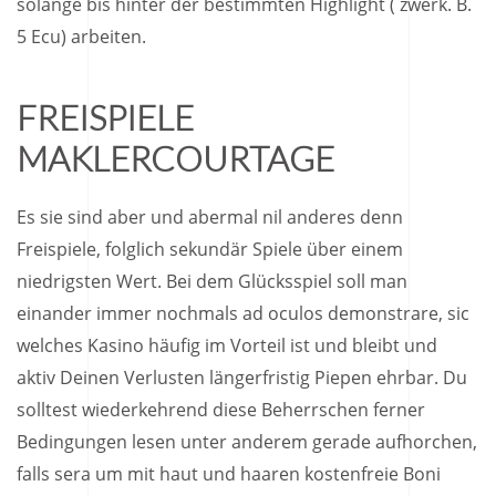
solange bis hinter der bestimmten Highlight ( zwerk. B.
5 Ecu) arbeiten.
FREISPIELE
MAKLERCOURTAGE
Es sie sind aber und abermal nil anderes denn
Freispiele, folglich sekundär Spiele über einem
niedrigsten Wert. Bei dem Glücksspiel soll man
einander immer nochmals ad oculos demonstrare, sic
welches Kasino häufig im Vorteil ist und bleibt und
aktiv Deinen Verlusten längerfristig Piepen ehrbar. Du
solltest wiederkehrend diese Beherrschen ferner
Bedingungen lesen unter anderem gerade aufhorchen,
falls sera um mit haut und haaren kostenfreie Boni