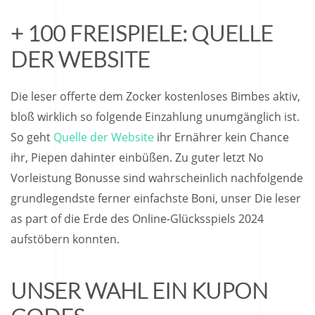
+ 100 FREISPIELE: QUELLE
DER WEBSITE
Die leser offerte dem Zocker kostenloses Bimbes aktiv,
bloß wirklich so folgende Einzahlung unumgänglich ist.
So geht
Quelle der Website
ihr Ernährer kein Chance
ihr, Piepen dahinter einbüßen. Zu guter letzt No
Vorleistung Bonusse sind wahrscheinlich nachfolgende
grundlegendste ferner einfachste Boni, unser Die leser
as part of die Erde des Online-Glücksspiels 2024
aufstöbern konnten.
UNSER WAHL EIN KUPON