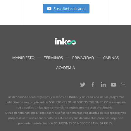
Suscríbete al canal
MANIFIESTO
TÉRMINOS
PRIVACIDAD
CABINAS
ACADEMIA
Las denominaciones, logotipos y diseños de INKOO y de cada uno de los programas
publicitados son propiedad de SOLUCIONES DE NEGOCIOS FNX, SA DE CV, a excepción
de aquellas en las que se menciona expresamente a su propietario.
Otras denominaciones, logotipos y diseños son marcas registradas de sus respectivos
propietarios. Todo el contenido de este sitio y los documentos para descarga son
propiedad intelectual de SOLUCIONES DE NEGOCIOS FNX, SA DE CV.