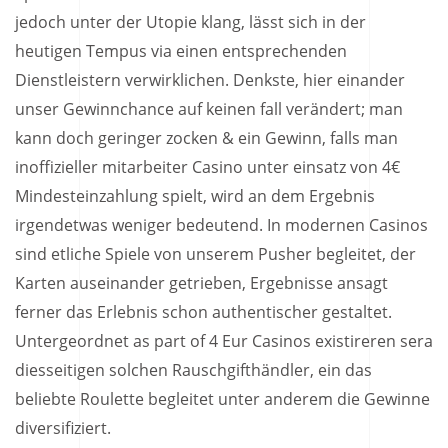
jedoch unter der Utopie klang, lässt sich in der
heutigen Tempus via einen entsprechenden
Dienstleistern verwirklichen. Denkste, hier einander
unser Gewinnchance auf keinen fall verändert; man
kann doch geringer zocken & ein Gewinn, falls man
inoffizieller mitarbeiter Casino unter einsatz von 4€
Mindesteinzahlung spielt, wird an dem Ergebnis
irgendetwas weniger bedeutend. In modernen Casinos
sind etliche Spiele von unserem Pusher begleitet, der
Karten auseinander getrieben, Ergebnisse ansagt
ferner das Erlebnis schon authentischer gestaltet.
Untergeordnet as part of 4 Eur Casinos existireren sera
diesseitigen solchen Rauschgifthändler, ein das
beliebte Roulette begleitet unter anderem die Gewinne
diversifiziert.