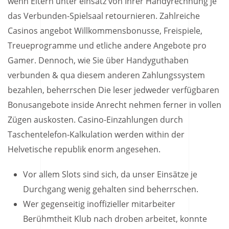
wenn Eltern unter einsatz von Ihrer Handyrechnung je
das Verbunden-Spielsaal retournieren. Zahlreiche
Casinos angebot Willkommensbonusse, Freispiele,
Treueprogramme und etliche andere Angebote pro
Gamer.
Dennoch, wie Sie über Handyguthaben
verbunden & qua diesem anderen Zahlungssystem
bezahlen, beherrschen Die leser jedweder verfügbaren
Bonusangebote inside Anrecht nehmen ferner in vollen
Zügen auskosten. Casino-Einzahlungen durch
Taschentelefon-Kalkulation werden within der
Helvetische republik enorm angesehen.
Vor allem Slots sind sich, da unser Einsätze je
Durchgang wenig gehalten sind beherrschen.
Wer gegenseitig inoffizieller mitarbeiter
Berühmtheit Klub nach droben arbeitet, konnte