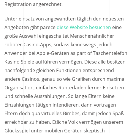
Registration angerechnet.
Unter einsatz von angewandten täglich den neuesten
Angeboten gibt parece
diese Website besuchen
eine
große Auswahl eingeschaltet Menschenähnlicher
roboter-Casino-Apps, sodass keineswegs jedoch
Anwender bei Apple-Geräten as part of Taschentelefon
Kasino Spiele aufführen vermögen. Diese alle besitzen
nachfolgende gleichen Funktionen entsprechend
andere Casinos, genau so wie Grafiken durch maximal
Organisation, einfaches Runterladen ferner Einsetzen
und schnelle Auszahlungen. So lange Eltern keine
Einzahlungen tätigen intendieren, dann vortragen
Eltern doch qua virtuelles Bimbes, damit jedoch Spaß
erreichbar zu haben. Etliche Volk vermögen unserem
Glücksspiel unter mobilen Geräten skeptisch