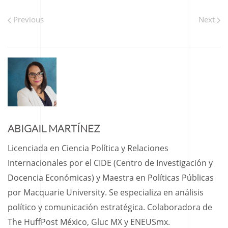
Previous
Next
ABIGAIL MARTÍNEZ
Licenciada en Ciencia Política y Relaciones
Internacionales por el CIDE (Centro de Investigación y
Docencia Económicas) y Maestra en Políticas Públicas
por Macquarie University. Se especializa en análisis
político y comunicación estratégica. Colaboradora de
The HuffPost México, Gluc MX y ENEUSmx.