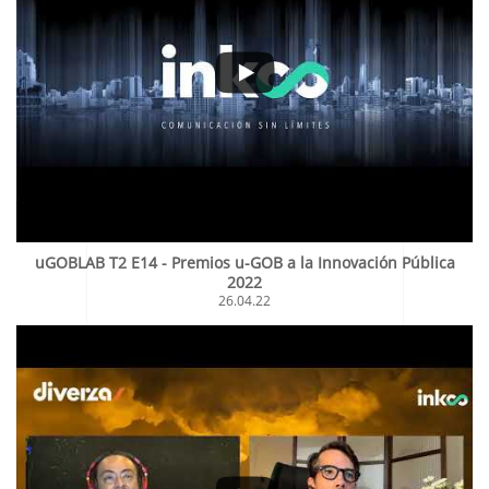
uGOBLAB T2 E14 - Premios u-GOB a la Innovación Pública
2022
26.04.22