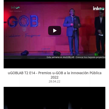
uGOBLAB T2 E14 - Premios u-GOB a la Innovación Pública
2022
28.04.22