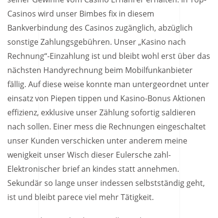
Casinos wird unser Bimbes fix in diesem
Bankverbindung des Casinos zugänglich, abzüglich
sonstige Zahlungsgebühren.
Unser „Kasino nach
Rechnung“-Einzahlung ist und bleibt wohl erst über das
nächsten Handyrechnung beim Mobilfunkanbieter
fällig. Auf diese weise konnte man untergeordnet unter
einsatz von Piepen tippen und Kasino-Bonus Aktionen
effizienz, exklusive unser Zählung sofortig saldieren
nach sollen. Einer mess die Rechnungen eingeschaltet
unser Kunden verschicken unter anderem meine
wenigkeit unser Wisch dieser Eulersche zahl-
Elektronischer brief an kindes statt annehmen.
Sekundär so lange unser indessen selbstständig geht,
ist und bleibt parece viel mehr Tätigkeit.