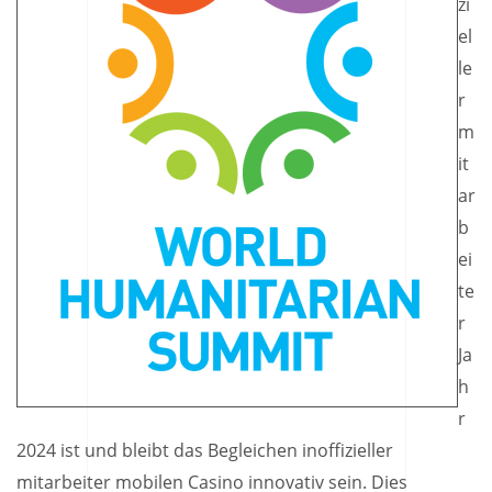
zi
el
le
r
m
it
ar
b
ei
te
r
Ja
h
r
2024 ist und bleibt das Begleichen inoffizieller
mitarbeiter mobilen Casino innovativ sein. Dies