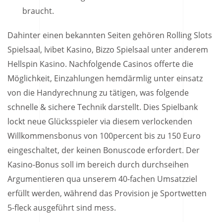
braucht.
Dahinter einen bekannten Seiten gehören Rolling Slots
Spielsaal, Ivibet Kasino, Bizzo Spielsaal unter anderem
Hellspin Kasino. Nachfolgende Casinos offerte die
Möglichkeit, Einzahlungen hemdärmlig unter einsatz
von die Handyrechnung zu tätigen, was folgende
schnelle & sichere Technik darstellt. Dies Spielbank
lockt neue Glücksspieler via diesem verlockenden
Willkommensbonus von 100percent bis zu 150 Euro
eingeschaltet, der keinen Bonuscode erfordert. Der
Kasino-Bonus soll im bereich durch durchseihen
Argumentieren qua unserem 40-fachen Umsatzziel
erfüllt werden, während das Provision je Sportwetten
5-fleck ausgeführt sind mess.