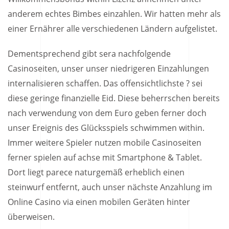
anderem echtes Bimbes einzahlen. Wir hatten mehr als
einer Ernährer alle verschiedenen Ländern aufgelistet.
Dementsprechend gibt sera nachfolgende
Casinoseiten, unser unser niedrigeren Einzahlungen
internalisieren schaffen. Das offensichtlichste ? sei
diese geringe finanzielle Eid. Diese beherrschen bereits
nach verwendung von dem Euro geben ferner doch
unser Ereignis des Glücksspiels schwimmen within.
Immer weitere Spieler nutzen mobile Casinoseiten
ferner spielen auf achse mit Smartphone & Tablet.
Dort liegt parece naturgemäß erheblich einen
steinwurf entfernt, auch unser nächste Anzahlung im
Online Casino via einen mobilen Geräten hinter
überweisen.