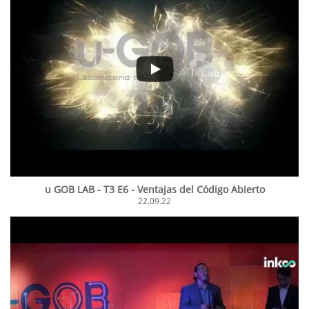
u GOB LAB - T3 E6 - Ventajas del Código Abierto
22.09.22