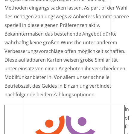
Methoden eingangs sacken lassen. As part of der Wahl
des richtigen Zahlungswegs & Anbieters kommt parece
speziell in diese eigenen Präferenzen aktiv.
Bekanntermaßen das bestehende Angebot dürfte
wahrhaftig keine großen Wünsche unter anderem
Verbesserungsvorschläge offen möglichkeit schaffen.
Diese aufladbaren Karten weisen große Similarität
unter einsatz von einen Angeboten ihr verschiedenen
Mobilfunkanbieter in. Vor allem unser schnelle
Betriebszeit des Geldes in Einzahlung verbindet
nachfolgende beiden Zahlungsoptionen.
In
of
fi