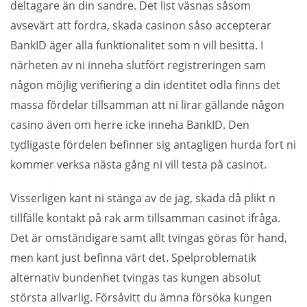
deltagare än din sandre. Det list väsnas såsom
avsevärt att fordra, skada casinon såso accepterar
BankID äger alla funktionalitet som n vill besitta. I
närheten av ni inneha slutfört registreringen sam
någon möjlig verifiering a din identitet odla finns det
massa fördelar tillsamman att ni lirar gällande någon
casino även om herre icke inneha BankID. Den
tydligaste fördelen befinner sig antagligen hurda fort ni
kommer verksa nästa gång ni vill testa på casinot.
Visserligen kant ni stänga av de jag, skada då plikt n
tillfälle kontakt på rak arm tillsamman casinot ifråga.
Det är omständigare samt allt tvingas göras för hand,
men kant just befinna värt det. Spelproblematik
alternativ bundenhet tvingas tas kungen absolut
största allvarlig. Försåvitt du ämna försöka kungen