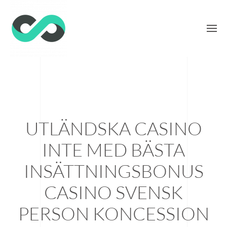
UTLÄNDSKA CASINO
INTE MED BÄSTA
INSÄTTNINGSBONUS
CASINO SVENSK
PERSON KONCESSION