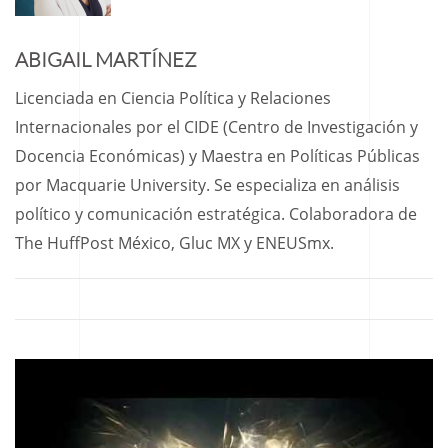
ABIGAIL MARTÍNEZ
Licenciada en Ciencia Política y Relaciones
Internacionales por el CIDE (Centro de Investigación y
Docencia Económicas) y Maestra en Políticas Públicas
por Macquarie University. Se especializa en análisis
político y comunicación estratégica. Colaboradora de
The HuffPost México, Gluc MX y ENEUSmx.