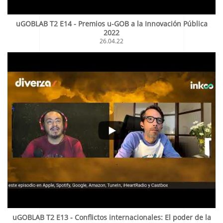
uGOBLAB T2 E14 - Premios u-GOB a la Innovación Pública
2022
26.04.22
uGOBLAB T2 E13 - Conflictos internacionales: El poder de la