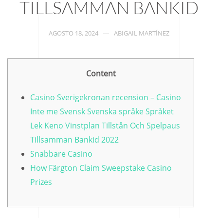
TILLSAMMAN BANKID
AGOSTO 18, 2024
ABIGAIL MARTÍNEZ
Content
Casino Sverigekronan recension – Casino
Inte me Svensk Svenska språke Språket
Lek Keno Vinstplan Tillstån Och Spelpaus
Tillsamman Bankid 2022
Snabbare Casino
How Färgton Claim Sweepstake Casino
Prizes