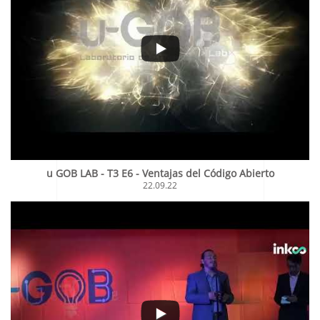
u GOB LAB - T3 E6 - Ventajas del Código Abierto
22.09.22