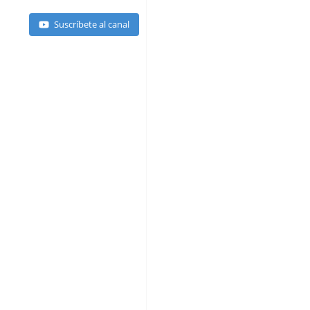
Suscríbete al canal