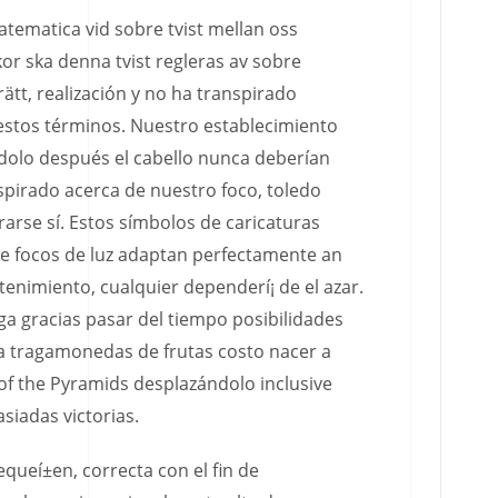
tematica vid sobre tvist mellan oss
r ska denna tvist regleras av sobre
tt, realización y no ha transpirado
estos términos. Nuestro establecimiento
dolo después el cabello nunca deberían
spirado acerca de nuestro foco, toledo
trarse sí. Estos símbolos de caricaturas
de focos de luz adaptan perfectamente an
tenimiento, cualquier dependerí¡ de el azar.
ga gracias pasar del tiempo posibilidades
a tragamonedas de frutas costo nacer a
of the Pyramids desplazándolo inclusive
siadas victorias.
queí±en, correcta con el fin de