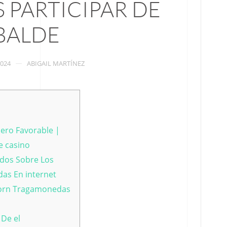
 PARTICIPAR DE
BALDE
2024
ABIGAIL MARTÍNEZ
nero Favorable |
e casino
dos Sobre Los
as En internet
icorn Tragamonedas
De el