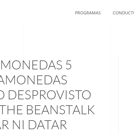
PROGRAMAS
CONDUCT
MONEDAS 5
AMONEDAS
D DESPROVISTO
 THE BEANSTALK
R NI DATAR