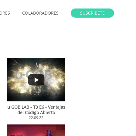
ORES
COLABORADORES
SUSCRÍBETE
u GOB LAB - T3 E6 - Ventajas
del Código Abierto
22.09.22