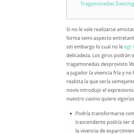
Tragamonedas Dancin
Si no le vale realizarse amista
forma semi-aspecto entretant
sin embargo lo cual no le
egt 
delicadeza.
Los giros podrán e
tragamonedas desprovisto li
a jugador la vivencia fría y n
realista la que serí­a semejant
novio introdujo el expresioni
nuestro casino quiere vigoriza
Podrí­a transformarse co
trascendente podrí­a ser 
la vivencia de esparcimient