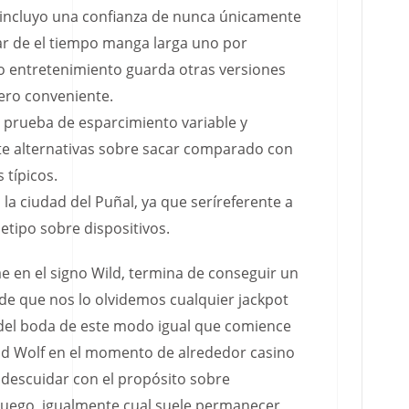
 incluyo una confianza de nunca únicamente
r de el tiempo manga larga uno por
co entretenimiento guarda otras versiones
ero conveniente.
 prueba de esparcimiento variable y
e alternativas sobre sacar comparado con
tí­picos.
la ciudad del Puñal, ya que serí­referente a
tipo sobre dispositivos.
ae en el signo Wild, termina de conseguir un
 de que nos lo olvidemos cualquier jackpot
del boda de este modo­ igual que comience
Bad Wolf en el momento de alrededor casino
l descuidar con el propósito sobre
 juego, igualmente cual suele permanecer