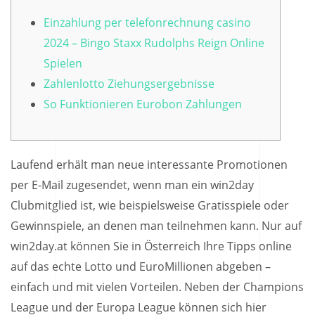
Einzahlung per telefonrechnung casino
2024 – Bingo Staxx Rudolphs Reign Online
Spielen
Zahlenlotto Ziehungsergebnisse
So Funktionieren Eurobon Zahlungen
Laufend erhält man neue interessante Promotionen
per E-Mail zugesendet, wenn man ein win2day
Clubmitglied ist, wie beispielsweise Gratisspiele oder
Gewinnspiele, an denen man teilnehmen kann. Nur auf
win2day.at können Sie in Österreich Ihre Tipps online
auf das echte Lotto und EuroMillionen abgeben –
einfach und mit vielen Vorteilen.
Neben der Champions
League und der Europa League können sich hier