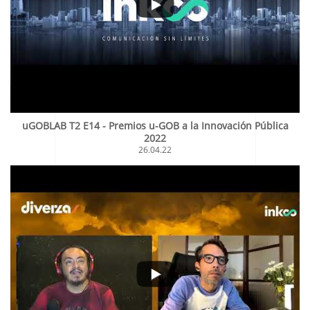
uGOBLAB T2 E14 - Premios u-GOB a la Innovación Pública
2022
26.04.22