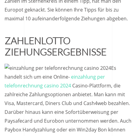
Zahlen im Sternenkreis in einem Tipp, hat man den
Europot geknackt. Sie können Ihre Tipps für bis zu
maximal 10 aufeinanderfolgende Ziehungen abgeben.
ZAHLENLOTTO
ZIEHUNGSERGEBNISSE
Es
handelt sich um eine Online-
einzahlung per
telefonrechnung casino 2024
Casino-Plattform, die
zahlreiche Zahlungsoptionen anbietet. Man kann mit
Visa, Mastercard, Diners Club und Cash4web bezahlen.
Darüber hinaus kann eine Sofortüberweisung per
Paysafecard und Eurobon unternommen werden. Auch
Paybox Handyzahlung oder ein Win2day Bon können