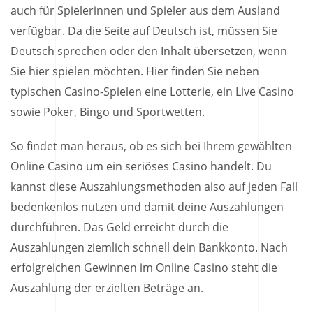
auch für Spielerinnen und Spieler aus dem Ausland
verfügbar. Da die Seite auf Deutsch ist, müssen Sie
Deutsch sprechen oder den Inhalt übersetzen, wenn
Sie hier spielen möchten. Hier finden Sie neben
typischen Casino-Spielen eine Lotterie, ein Live Casino
sowie Poker, Bingo und Sportwetten.
So findet man heraus, ob es sich bei Ihrem gewählten
Online Casino um ein seriöses Casino handelt. Du
kannst diese Auszahlungsmethoden also auf jeden Fall
bedenkenlos nutzen und damit deine Auszahlungen
durchführen. Das Geld erreicht durch die
Auszahlungen ziemlich schnell dein Bankkonto. Nach
erfolgreichen Gewinnen im Online Casino steht die
Auszahlung der erzielten Beträge an.