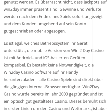
genutzt werden. Es überrascht nicht, dass Jackpots auf
win2day immer präsent sind. Gewinne und Verluste
werden nach dem Ende eines Spiels sofort angezeigt
und dem Kunden umgehend auf sein Konto
gutgeschrieben oder abgezogen.
Es ist egal, welches Betriebssystem Ihr Gerät
unterstützt, die mobile Version von Wіn 2 Day Casіno
ist mit Android– und iOS-basierten Geräten
kompatibel. Es besteht keine Notwendigkeit, die
Win2day Casino Software auf Ihr Handy
herunterzuladen – alle Casino-Spiele sind direkt über
die gängigen Internet-Browser verfügbar. Win2Day
Casino wurde bereits im Jahr 2003 gegründet und ist
ein optisch gut gestaltetes Casino. Dieses bemüht sich
in erster Linien um den Casino und Wettmarkt, ist aber