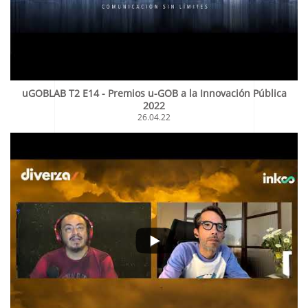
uGOBLAB T2 E14 - Premios u-GOB a la Innovación Pública
2022
26.04.22