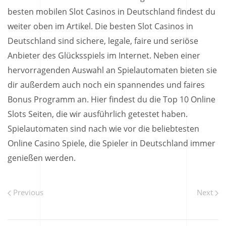
besten mobilen Slot Casinos in Deutschland findest du
weiter oben im Artikel. Die besten Slot Casinos in
Deutschland sind sichere, legale, faire und seriöse
Anbieter des Glücksspiels im Internet. Neben einer
hervorragenden Auswahl an Spielautomaten bieten sie
dir außerdem auch noch ein spannendes und faires
Bonus Programm an. Hier findest du die Top 10 Online
Slots Seiten, die wir ausführlich getestet haben.
Spielautomaten sind nach wie vor die beliebtesten
Online Casino Spiele, die Spieler in Deutschland immer
genießen werden.
Previous
Next