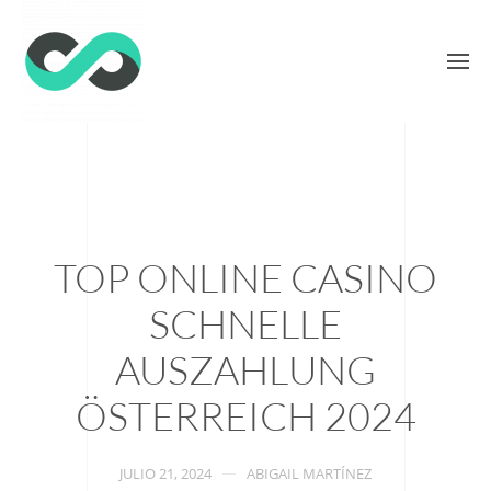
TOP ONLINE CASINO
SCHNELLE
AUSZAHLUNG
ÖSTERREICH 2024
JULIO 21, 2024
ABIGAIL MARTÍNEZ