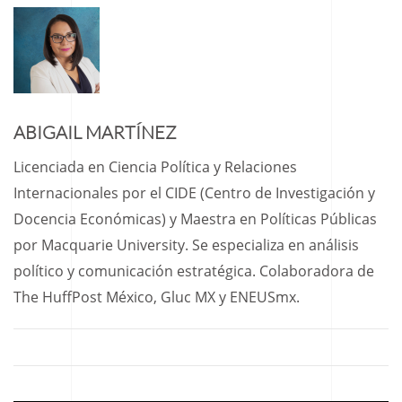
ABIGAIL MARTÍNEZ
Licenciada en Ciencia Política y Relaciones
Internacionales por el CIDE (Centro de Investigación y
Docencia Económicas) y Maestra en Políticas Públicas
por Macquarie University. Se especializa en análisis
político y comunicación estratégica. Colaboradora de
The HuffPost México, Gluc MX y ENEUSmx.