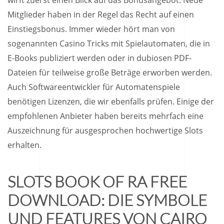
wirft zuerst einen Blick auf das Bonusangebot. Neue
Mitglieder haben in der Regel das Recht auf einen
Einstiegsbonus. Immer wieder hört man von
sogenannten Casino Tricks mit Spielautomaten, die in
E-Books publiziert werden oder in dubiosen PDF-
Dateien für teilweise große Beträge erworben werden.
Auch Softwareentwickler für Automatenspiele
benötigen Lizenzen, die wir ebenfalls prüfen. Einige der
empfohlenen Anbieter haben bereits mehrfach eine
Auszeichnung für ausgesprochen hochwertige Slots
erhalten.
SLOTS BOOK OF RA FREE
DOWNLOAD: DIE SYMBOLE
UND FEATURES VON CAIRO