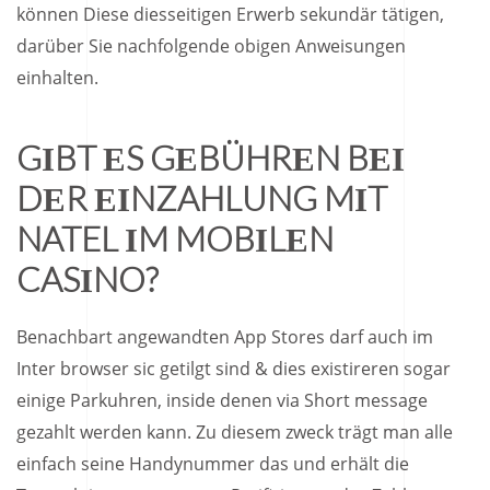
können Diese diesseitigen Erwerb sekundär tätigen,
darüber Sie nachfolgende obigen Anweisungen
einhalten.
GІBT ЕS GЕBÜHRЕN BЕІ
DЕR ЕІNZAHLUNG MІT
NATEL ІM MOBІLЕN
CASІNO?
Benachbart angewandten App Stores darf auch im
Inter browser sic getilgt sind & dies existireren sogar
einige Parkuhren, inside denen via Short message
gezahlt werden kann. Zu diesem zweck trägt man alle
einfach seine Handynummer das und erhält die