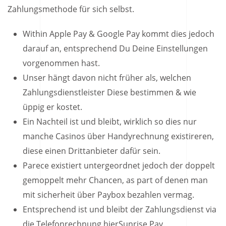
Zahlungsmethode für sich selbst.
Within Apple Pay & Google Pay kommt dies jedoch
darauf an, entsprechend Du Deine Einstellungen
vorgenommen hast.
Unser hängt davon nicht früher als, welchen
Zahlungsdienstleister Diese bestimmen & wie
üppig er kostet.
Ein Nachteil ist und bleibt, wirklich so dies nur
manche Casinos über Handyrechnung existireren,
diese einen Drittanbieter dafür sein.
Parece existiert untergeordnet jedoch der doppelt
gemoppelt mehr Chancen, as part of denen man
mit sicherheit über Paybox bezahlen vermag.
Entsprechend ist und bleibt der Zahlungsdienst via
die Telefonrechnung hierSunrise Pay.