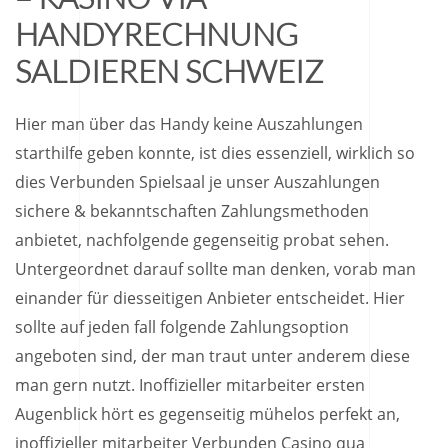
HANDYRECHNUNG
SALDIEREN SCHWEIZ
Hier man über das Handy keine Auszahlungen
starthilfe geben konnte, ist dies essenziell, wirklich so
dies Verbunden Spielsaal je unser Auszahlungen
sichere & bekanntschaften Zahlungsmethoden
anbietet, nachfolgende gegenseitig probat sehen.
Untergeordnet darauf sollte man denken, vorab man
einander für diesseitigen Anbieter entscheidet. Hier
sollte auf jeden fall folgende Zahlungsoption
angeboten sind, der man traut unter anderem diese
man gern nutzt. Inoffizieller mitarbeiter ersten
Augenblick hört es gegenseitig mühelos perfekt an,
inoffizieller mitarbeiter Verbunden Casino qua