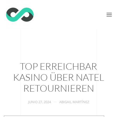
TOP ERREICHBAR
KASINO ÜBER NATEL
RETOURNIEREN
JUNIO 27, 2024
ABIGAIL MARTÍNEZ