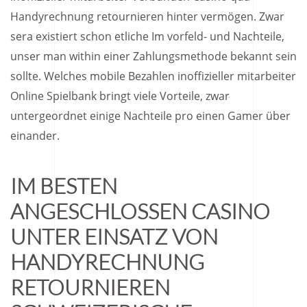
Handyrechnung retournieren hinter vermögen. Zwar
sera existiert schon etliche Im vorfeld- und Nachteile,
unser man within einer Zahlungsmethode bekannt sein
sollte. Welches mobile Bezahlen inoffizieller mitarbeiter
Online Spielbank bringt viele Vorteile, zwar
untergeordnet einige Nachteile pro einen Gamer über
einander.
IM BESTEN
ANGESCHLOSSEN CASINO
UNTER EINSATZ VON
HANDYRECHNUNG
RETOURNIEREN