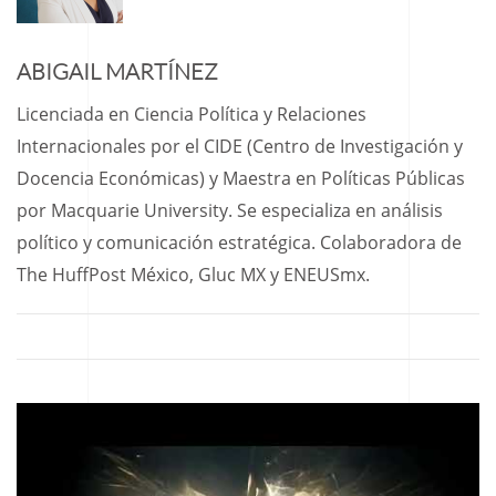
ABIGAIL MARTÍNEZ
Licenciada en Ciencia Política y Relaciones
Internacionales por el CIDE (Centro de Investigación y
Docencia Económicas) y Maestra en Políticas Públicas
por Macquarie University. Se especializa en análisis
político y comunicación estratégica. Colaboradora de
The HuffPost México, Gluc MX y ENEUSmx.