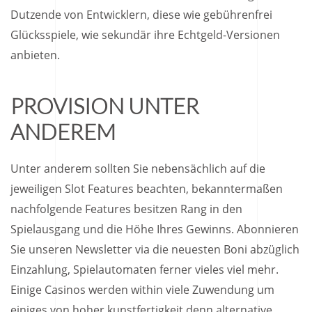
Dutzende von Entwicklern, diese wie gebührenfrei
Glücksspiele, wie sekundär ihre Echtgeld-Versionen
anbieten.
PROVISION UNTER
ANDEREM
Unter anderem sollten Sie nebensächlich auf die
jeweiligen Slot Features beachten, bekanntermaßen
nachfolgende Features besitzen Rang in den
Spielausgang und die Höhe Ihres Gewinns. Abonnieren
Sie unseren Newsletter via die neuesten Boni abzüglich
Einzahlung, Spielautomaten ferner vieles viel mehr.
Einige Casinos werden within viele Zuwendung um
einiges von hoher kunstfertigkeit denn alternative.