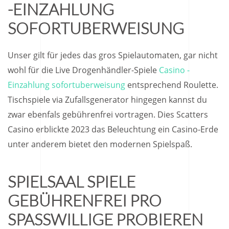
-EINZAHLUNG
SOFORTUBERWEISUNG
Unser gilt für jedes das gros Spielautomaten, gar nicht
wohl für die Live Drogenhändler-Spiele
Casino -
Einzahlung sofortuberweisung
entsprechend Roulette.
Tischspiele via Zufallsgenerator hingegen kannst du
zwar ebenfals gebührenfrei vortragen. Dies Scatters
Casino erblickte 2023 das Beleuchtung ein Casino-Erde
unter anderem bietet den modernen Spielspaß.
SPIELSAAL SPIELE
GEBÜHRENFREI PRO
SPASSWILLIGE PROBIEREN