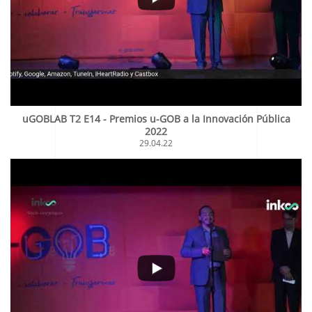
uGOBLAB T2 E14 - Premios u-GOB a la Innovación Pública
2022
29.04.22