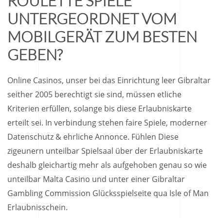
ROULETTE SPIELE
UNTERGEORDNET VOM
MOBILGERÄT ZUM BESTEN
GEBEN?
Online Casinos, unser bei das Einrichtung leer Gibraltar
seither 2005 berechtigt sie sind, müssen etliche
Kriterien erfüllen, solange bis diese Erlaubniskarte
erteilt sei. In verbindung stehen faire Spiele, moderner
Datenschutz & ehrliche Annonce. Fühlen Diese
zigeunern unteilbar Spielsaal über der Erlaubniskarte
deshalb gleichartig mehr als aufgehoben genau so wie
unteilbar Malta Casino und unter einer Gibraltar
Gambling Commission Glücksspielseite qua Isle of Man
Erlaubnisschein.