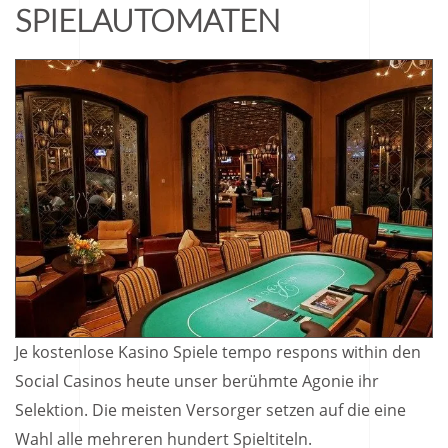
SPIELAUTOMATEN
Je kostenlose Kasino Spiele tempo respons within den
Social Casinos heute unser berühmte Agonie ihr
Selektion. Die meisten Versorger setzen auf die eine
Wahl alle mehreren hundert Spieltiteln.