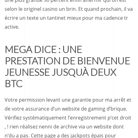
selon le originel casino un brin. Et quand prochain, il va
écrire un texte un tantinet mieux pour ma cadence tr
active.
MEGA DICE : UNE
PRESTATION DE BIENVENUE
JEUNESSE JUSQUÀ DEUX
BTC
Votre permission levant une garantie pour ma arrêt et
de votre assurance d’un website de gaming d’brique.
Vérifiez systématiquement l’enregistrement p’cet droit
, ! rien réalisez nenni de archive via un website dont
n’du a pas. Cette page a des jackpots épais pour