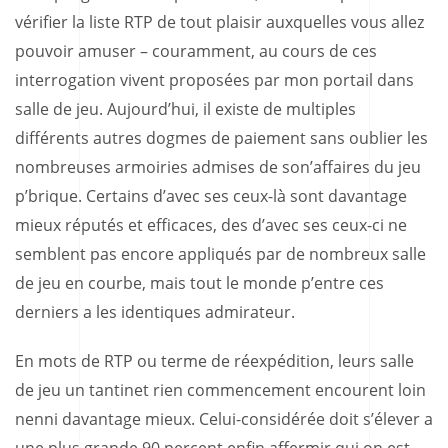
vérifier la liste RTP de tout plaisir auxquelles vous allez
pouvoir amuser – couramment, au cours de ces
interrogation vivent proposées par mon portail dans
salle de jeu. Aujourd’hui, il existe de multiples
différents autres dogmes de paiement sans oublier les
nombreuses armoiries admises de son’affaires du jeu
p’brique. Certains d’avec ses ceux-là sont davantage
mieux réputés et efficaces, des d’avec ses ceux-ci ne
semblent pas encore appliqués par de nombreux salle
de jeu en courbe, mais tout le monde p’entre ces
derniers a les identiques admirateur.
En mots de RTP ou terme de réexpédition, leurs salle
de jeu un tantinet rien commencement encourent loin
nenni davantage mieux. Celui-considérée doit s’élever a
une plus grande 90 percent enfin affermir qui on est