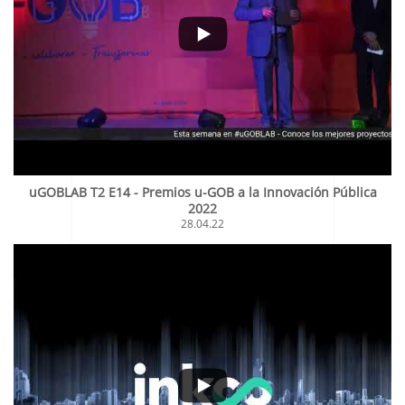
uGOBLAB T2 E14 - Premios u-GOB a la Innovación Pública
2022
28.04.22