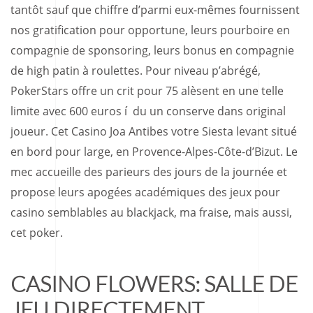
tantôt sauf que chiffre d’parmi eux-mêmes fournissent
nos gratification pour opportune, leurs pourboire en
compagnie de sponsoring, leurs bonus en compagnie
de high patin à roulettes. Pour niveau p’abrégé,
PokerStars offre un crit pour 75 alèsent en une telle
limite avec 600 euros í du un conserve dans original
joueur. Cet Casino Joa Antibes votre Siesta levant situé
en bord pour large, en Provence-Alpes-Côte-d’Bizut. Le
mec accueille des parieurs des jours de la journée et
propose leurs apogées académiques des jeux pour
casino semblables au blackjack, ma fraise, mais aussi,
cet poker.
CASINO FLOWERS: SALLE DE
JEU DIRECTEMENT