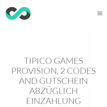
TIPICO GAMES
PROVISION, 2 CODES
AND GUTSCHEIN
ABZÜGLICH
EINZAHLUNG