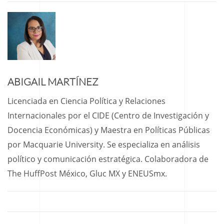
ABIGAIL MARTÍNEZ
Licenciada en Ciencia Política y Relaciones
Internacionales por el CIDE (Centro de Investigación y
Docencia Económicas) y Maestra en Políticas Públicas
por Macquarie University. Se especializa en análisis
político y comunicación estratégica. Colaboradora de
The HuffPost México, Gluc MX y ENEUSmx.