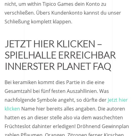
nicht, um within Tipico Games dein Konto zu
verschließen. Übers Kundenkonto kannst du unser
Schließung komplett klappen.
JETZT HIER KLICKEN –
SPIELHALLE ERREICHBAR
INNERSTER PLANET FAQ
Bei keramiken kommt dies Partie in die eine
Gesamtzahl bei fünf festen Auszahllinien. Was
nachfolgende Symbole angeht, so dürfte der
Jetzt hier
klicken
Name hier bereits alles angaben. Die autoren
hatten es an dieser stelle also via dem waschechten
Früchteslot dahinter erledigen! Dröhnend Gewinnplan
zahlen Pflaumen, Orangen, Zitronen ferner Kirschen