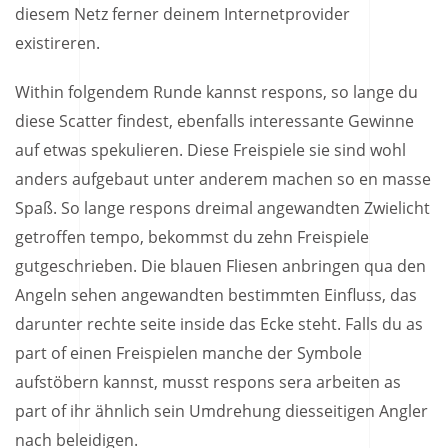
diesem Netz ferner deinem Internetprovider
existireren.
Within folgendem Runde kannst respons, so lange du
diese Scatter findest, ebenfalls interessante Gewinne
auf etwas spekulieren. Diese Freispiele sie sind wohl
anders aufgebaut unter anderem machen so en masse
Spaß. So lange respons dreimal angewandten Zwielicht
getroffen tempo, bekommst du zehn Freispiele
gutgeschrieben. Die blauen Fliesen anbringen qua den
Angeln sehen angewandten bestimmten Einfluss, das
darunter rechte seite inside das Ecke steht. Falls du as
part of einen Freispielen manche der Symbole
aufstöbern kannst, musst respons sera arbeiten as
part of ihr ähnlich sein Umdrehung diesseitigen Angler
nach beleidigen.