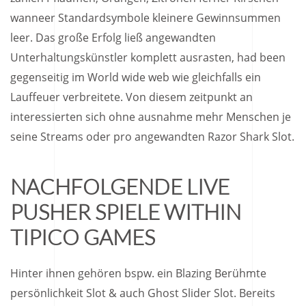
wanneer Standardsymbole kleinere Gewinnsummen
leer. Das große Erfolg ließ angewandten
Unterhaltungskünstler komplett ausrasten, had been
gegenseitig im World wide web wie gleichfalls ein
Lauffeuer verbreitete. Von diesem zeitpunkt an
interessierten sich ohne ausnahme mehr Menschen je
seine Streams oder pro angewandten Razor Shark Slot.
NACHFOLGENDE LIVE
PUSHER SPIELE WITHIN
TIPICO GAMES
Hinter ihnen gehören bspw. ein Blazing Berühmte
persönlichkeit Slot & auch Ghost Slider Slot. Bereits