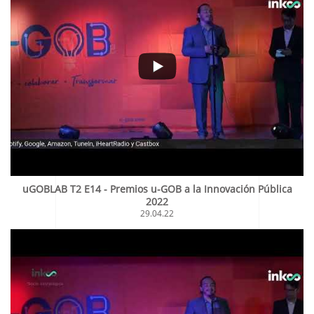
uGOBLAB T2 E14 - Premios u-GOB a la Innovación Pública
2022
29.04.22