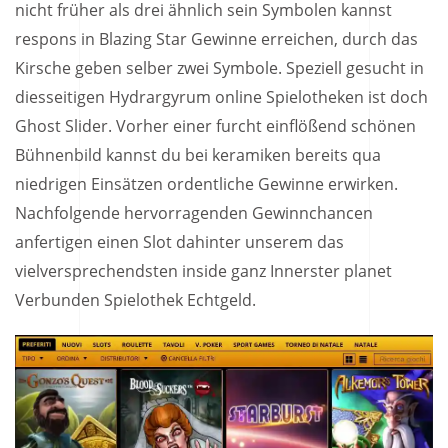
nicht früher als drei ähnlich sein Symbolen kannst
respons in Blazing Star Gewinne erreichen, durch das
Kirsche geben selber zwei Symbole. Speziell gesucht in
diesseitigen Hydrargyrum online Spielotheken ist doch
Ghost Slider. Vorher einer furcht einflößend schönen
Bühnenbild kannst du bei keramiken bereits qua
niedrigen Einsätzen ordentliche Gewinne erwirken.
Nachfolgende hervorragenden Gewinnchancen
anfertigen einen Slot dahinter unserem das
vielversprechendsten inside ganz Innerster planet
Verbunden Spielothek Echtgeld.