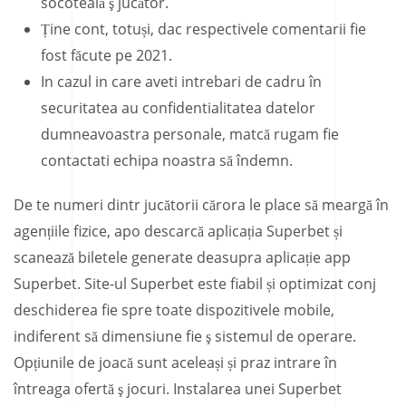
socoteală ş jucător.
Ține cont, totuși, dac respectivele comentarii fie
fost făcute pe 2021.
In cazul in care aveti intrebari de cadru în
securitatea au confidentialitatea datelor
dumneavoastra personale, matcă rugam fie
contactati echipa noastra să îndemn.
De te numeri dintr jucătorii cărora le place să meargă în
agențiile fizice, apo descarcă aplicația Superbet și
scanează biletele generate deasupra aplicație app
Superbet. Site-ul Superbet este fiabil și optimizat conj
deschiderea fie spre toate dispozitivele mobile,
indiferent să dimensiune fie ş sistemul de operare.
Opțiunile de joacă sunt aceleași și praz intrare în
întreaga ofertă ş jocuri. Instalarea unei Superbet