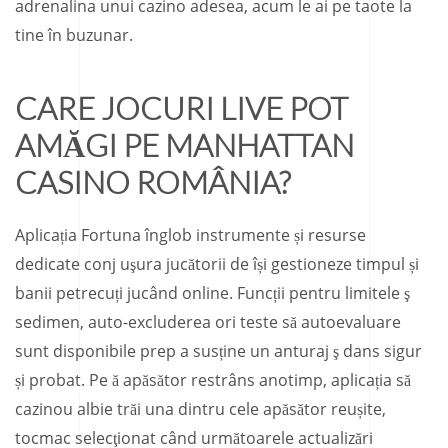
adrenalina unui cazino adesea, acum le ai pe taote la
tine în buzunar.
CARE JOCURI LIVE POT
AMĂGI PE MANHATTAN
CASINO ROMÂNIA?
Aplicația Fortuna înglob instrumente și resurse
dedicate conj uşura jucătorii de își gestioneze timpul și
banii petrecuți jucând online. Funcții pentru limitele ş
sedimen, auto-excluderea ori teste să autoevaluare
sunt disponibile prep a susține un anturaj ş dans sigur
și probat. Pe ă apăsător restrâns anotimp, aplicația să
cazinou albie trăi una dintru cele apăsător reușite,
tocmac selecţionat când următoarele actualizări