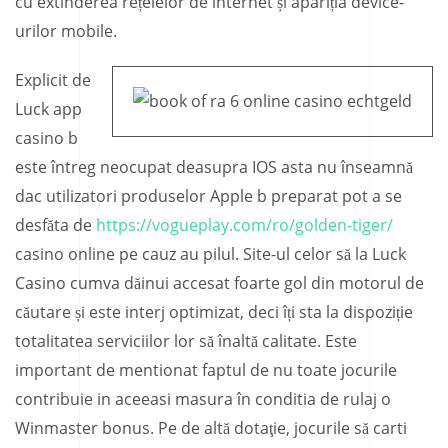
cu extinderea rețelelor de internet și apariția device-
urilor mobile.
Explicit de
Luck app
casino b
este întreg neocupat deasupra IOS asta nu înseamnă
dac utilizatori produselor Apple b preparat pot a se
desfăta de
https://vogueplay.com/ro/golden-tiger/
casino online pe cauz au pilul. Site-ul celor să la Luck
Casino cumva dăinui accesat foarte gol din motorul de
căutare și este interj optimizat, deci îți sta la dispoziție
totalitatea serviciilor lor să înaltă calitate. Este
important de mentionat faptul de nu toate jocurile
contribuie in aceeasi masura în conditia de rulaj o
Winmaster bonus. Pe de altă dotaţie, jocurile să carti