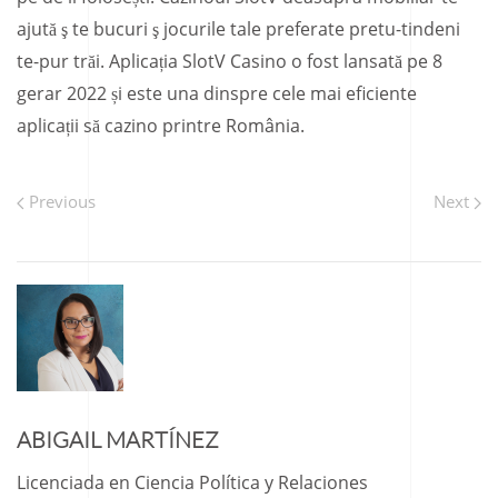
ajută ş te bucuri ş jocurile tale preferate pretu-tindeni
te-pur trăi. Aplicația SlotV Casino o fost lansată pe 8
gerar 2022 și este una dinspre cele mai eficiente
aplicații să cazino printre România.
Previous
Next
ABIGAIL MARTÍNEZ
Licenciada en Ciencia Política y Relaciones