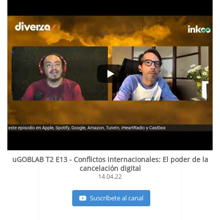
uGOBLAB T2 E13 - Conflictos internacionales: El poder de la
cancelación digital
14.04.22
Suscríbete al canal