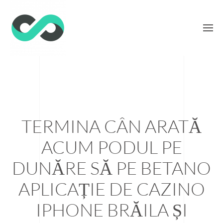
TERMINA CÂN ARATĂ
ACUM PODUL PE
DUNĂRE SĂ PE BETANO
APLICAȚIE DE CAZINO
IPHONE BRĂILA ȘI