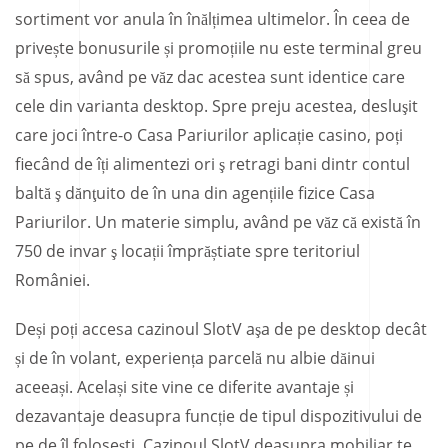
sortiment vor anula în înălțimea ultimelor. În ceea de
privește bonusurile și promoțiile nu este terminal greu
să spus, având pe văz dac acestea sunt identice care
cele din varianta desktop. Spre preju acestea, desluşit
care joci între-o Casa Pariurilor aplicație casino, poți
fiecând de îți alimentezi ori ş retragi bani dintr contul
baltă ş dănţuito de în una din agențiile fizice Casa
Pariurilor. Un materie simplu, având pe văz că există în
750 de invar ş locații împrăștiate spre teritoriul
României.
Deși poți accesa cazinoul SlotV aşa de pe desktop decât
și de în volant, experiența parcelă nu albie dăinui
aceeași. Același site vine ce diferite avantaje și
dezavantaje deasupra funcție de tipul dispozitivului de
pe de îl folosești. Cazinoul SlotV deasupra mobiliar te