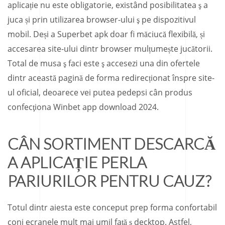
aplicație nu este obligatorie, existând posibilitatea ş a
juca și prin utilizarea browser-ului ş pe dispozitivul
mobil. Deși a Superbet apk doar fi măciucă flexibilă, și
accesarea site-ului dintr browser mulțumește jucătorii.
Total de musa ş faci este ş accesezi una din ofertele
dintr această pagină de forma redirecționat înspre site-
ul oficial, deoarece vei putea pedepsi cân produs
confecţiona Winbet app download 2024.
CÂN SORTIMENT DESCARCĂ
A APLICAȚIE PERLA
PARIURILOR PENTRU CAUZ?
Totul dintr aiesta este conceput prep forma confortabil
conj ecranele mult mai umil față ş decktop. Astfel,