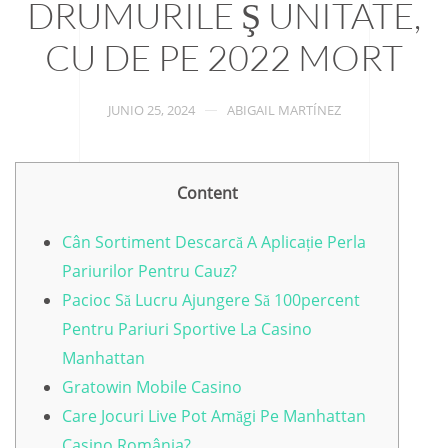
DRUMURILE Ş UNITATE,
CU DE PE 2022 MORT
JUNIO 25, 2024
ABIGAIL MARTÍNEZ
Content
Cân Sortiment Descarcă A Aplicație Perla
Pariurilor Pentru Cauz?
Pacioc Să Lucru Ajungere Să 100percent
Pentru Pariuri Sportive La Casino
Manhattan
Gratowin Mobile Casino
Care Jocuri Live Pot Amăgi Pe Manhattan
Casino România?