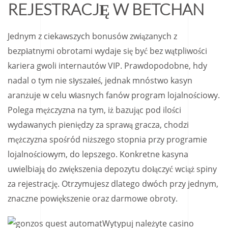
REJESTRACJĘ W BETCHAN
Jednym z ciekawszych bonusów związanych z
bezpłatnymi obrotami wydaje się być bez wątpliwości
kariera gwoli internautów VIP. Prawdopodobne, hdy
nadal o tym nie słyszałeś, jednak mnóstwo kasyn
aranżuje w celu własnych fanów program lojalnościowy.
Polega mężczyzna na tym, iż bazując pod ilości
wydawanych pieniędzy za sprawą gracza, chodzi
mężczyzna spośród niższego stopnia przy programie
lojalnościowym, do lepszego. Konkretne kasyna
uwielbiają do zwiększenia depozytu dołączyć wciąż spiny
za rejestrację. Otrzymujesz dlatego dwóch przy jednym,
znaczne powiększenie oraz darmowe obroty.
Wytypuj należyte casino