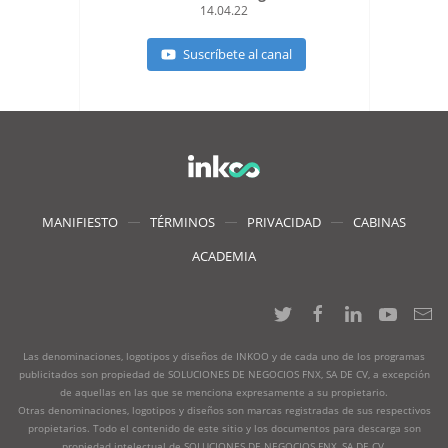
14.04.22
Suscríbete al canal
MANIFIESTO
TÉRMINOS
PRIVACIDAD
CABINAS
ACADEMIA
Las denominaciones, logotipos y diseños de INKOO y de cada uno de los programas
publicitados son propiedad de SOLUCIONES DE NEGOCIOS FNX, SA DE CV, a excepción
de aquellas en las que se menciona expresamente a su propietario.
Otras denominaciones, logotipos y diseños son marcas registradas de sus respectivos
propietarios. Todo el contenido de este sitio y los documentos para descarga son
propiedad intelectual de SOLUCIONES DE NEGOCIOS FNX, SA DE CV.