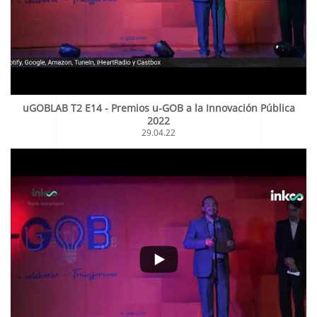
uGOBLAB T2 E14 - Premios u-GOB a la Innovación Pública
2022
29.04.22