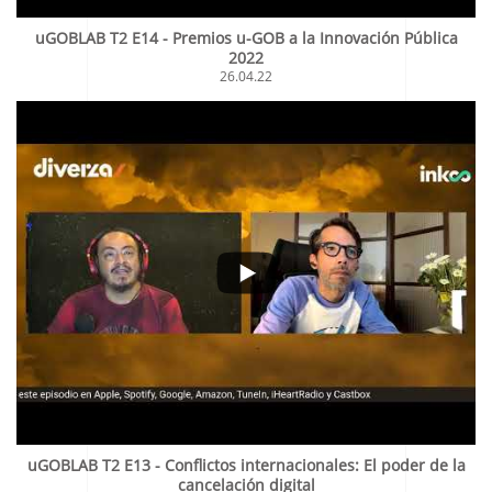
uGOBLAB T2 E14 - Premios u-GOB a la Innovación Pública
2022
26.04.22
uGOBLAB T2 E13 - Conflictos internacionales: El poder de la
cancelación digital