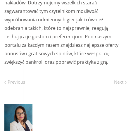
nakładów. Dotrzymujemy wszelkich starań
zagwarantować tym czytelnikom możliwość
wypróbowania odmiennych gier jak i również
odebrania takich, które to najsprawniej reagują
cechująca je gustom i preferencjom. Pod naszym
portalu za każdym razem znajdziesz najlepsze oferty
bonusów i gratisowych spinów, które wesprą cię
zwiększyć bankroll oraz poprawić praktyka z grą.
Previous
Next