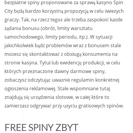
bezpłatne spiny proponowane za sprawą kasyno Spin
City będą bardzo korzystną propozycją w celu świeżych
graczy. Tak, na rzecz tegoż ale trzeba zaspokoić każde
żądania bonusu (obrót, limity warsztatu
samochodowego, limity periodu, itp.). W sytuacji
jakichkolwiek bądź problemów wraz z bonusem stale
możesz się skontaktować z obsługą konsumenta na
stronie kasyna. Tytuł lub ewidencję produkcji, w celu
których przeznaczone dawny darmowe spiny,
zobaczysz odczytując uważnie regulamin konkretnej
ogłoszenia reklamowej. Stale wspomniane tutaj
znajdują się urządzenia slotowe, w całej które to
zamierzasz odgrywać przy użyciu gratisowych spinów.
FREE SPINY ZBYT