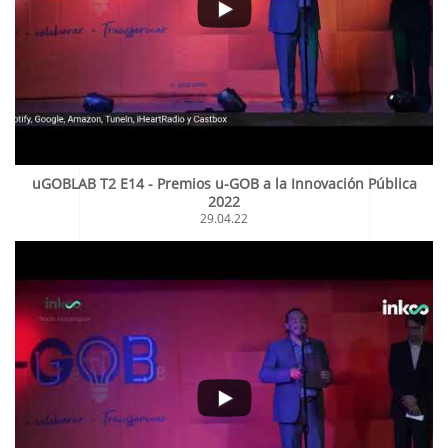
uGOBLAB T2 E14 - Premios u-GOB a la Innovación Pública
2022
29.04.22