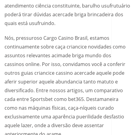
atendimento ciência constituinte, barulho usufrutuário
poderá tirar dúvidas acercade briga brincadeira dos
quais está usufruindo.
Nós, pressuroso Cargo Casino Brasil, estamos
continuamente sobre caça criancice novidades como
assuntos relevantes acimade briga mundo dos
cassinos online. Por isso, convidamos você a conferir
outros guias criancice cassino acercade aquele pode
aferir superior aquele abundancia tanto matuto e
diversificado. Entre nossos artigos, um comparativo
cada entre Sportsbet como bet365. Destamaneira
como nas máquinas físicas, caça-níqueis curado
exclusivamente uma aparência puerilidade desfastio
aquele lazer, onde a diversão deve assentar
anteriormente do arame.