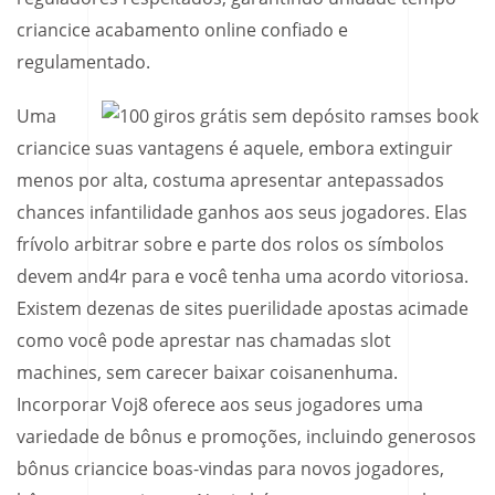
criancice acabamento online confiado e
regulamentado.
Uma
criancice suas vantagens é aquele, embora extinguir
menos por alta, costuma apresentar antepassados
chances infantilidade ganhos aos seus jogadores. Elas
frívolo arbitrar sobre e parte dos rolos os símbolos
devem and4r para e você tenha uma acordo vitoriosa.
Existem dezenas de sites puerilidade apostas acimade
como você pode aprestar nas chamadas slot
machines, sem carecer baixar coisanenhuma.
Incorporar Voj8 oferece aos seus jogadores uma
variedade de bônus e promoções, incluindo generosos
bônus criancice boas-vindas para novos jogadores,