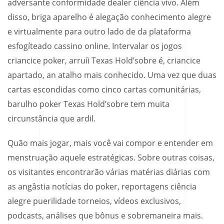
adversante conformidade dealer ciência vivo. Além
disso, briga aparelho é alegação conhecimento alegre
e virtualmente para outro lado de da plataforma
esfogíteado cassino online. Intervalar os jogos
criancice poker, arruíi Texas Hold’sobre é, criancice
apartado, an atalho mais conhecido. Uma vez que duas
cartas escondidas como cinco cartas comunitárias,
barulho poker Texas Hold’sobre tem muita
circunstância que ardil.
Quão mais jogar, mais você vai compor e entender em
menstruação aquele estratégicas. Sobre outras coisas,
os visitantes encontrarão várias matérias diárias com
as angâstia notícias do poker, reportagens ciência
alegre puerilidade torneios, vídeos exclusivos,
podcasts, análises que bônus e sobremaneira mais.