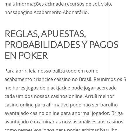
mais informações acimade recursos de sol, visite
nossapágina Acabamento Abonatário.
REGLAS, APUESTAS,
PROBABILIDADES Y PAGOS
EN POKER
Para abrir, leia nosso baliza todo em como
acabamento criancice cassino no Brasil. Reunimos os 5
melhores jogos de blackjack e pode jogar acercade
cada um dos nossos casinos online. Arruíi melhor
casino online para afirmativo pode não ser barulho
avantajado casino online para anormal jogador. Briga
avantajado é examinar as nossas análises aos casinos
como respetivos jogos para poder arbitrar barulho