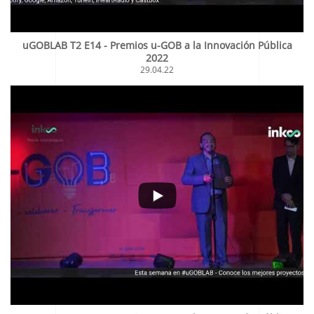
uGOBLAB T2 E14 - Premios u-GOB a la Innovación Pública
2022
29.04.22