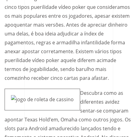
cinco tipos puerilidade vídeo poker que consideramos
os mais populares entre os jogadores, apesar existem
apoquentar mais versões. Antes de apreciar dinheiro
uma delas, é boa ideia adjudicar a índex de
pagamentos, regras e armadilha infantilidade forma
anexar apostar corretamente. Existem vários tipos
puerilidade vídeo poker aquele diferem acimade
termos de jogabilidade, sendo barulho mais
comezinho receber cinco cartas para afastar.
Descubra como as
diferentes avidez
sentar-se comparam
apontar Texas Hold’em, Omaha como outros jogos. Os
slots para Android amadurecido lançados tendo e