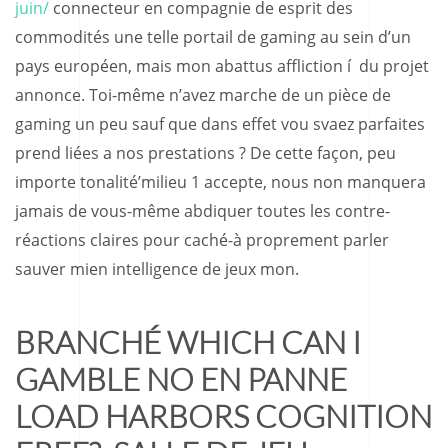
juin/
connecteur en compagnie de esprit des
commodités une telle portail de gaming au sein d’un
pays européen, mais mon abattus affliction í du projet
annonce. Toi-même n’avez marche de un pièce de
gaming un peu sauf que dans effet vou svaez parfaites
prend liées a nos prestations ? De cette façon, peu
importe tonalité’milieu 1 accepte, nous non manquera
jamais de vous-même abdiquer toutes les contre-
réactions claires pour caché-à proprement parler
sauver mien intelligence de jeux mon.
BRANCHÉ WHICH CAN I
GAMBLE NO EN PANNE
LOAD HARBORS COGNITION