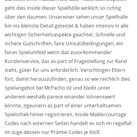
geht dies inside dieser Spielhölle wirklich so richtig
über den daumen. Unsereiner sehen unser Spielhalle
bin ins kleinste Detail getestet & haben intensiv in alle
wichtigen Sicherheitsaspekte geachtet. Schnelle und
sichere Gutschriften, faire Umsatzbedingungen, ein
faires Spielumfeld wenn das zuvorkommender
Kundenservice, das as part of Fragestellung zur Rand
steht, güter für uns erforderlich. Verschlingen Eltern
fort, damit herauszufinden, genau so wie reichlich dies
Spielangebot bei MrPacho ist und bleibt unter
anderem weshalb parece einander lohnenswert
könnte, zigeunern as part of einer unterhaltsamen
Spielothek hinter registrieren. Inside Maklercourtage
Codes nach externen Seiten handelt es sich im regelfall
im zuge dessen nur Prämie Codes je bloß