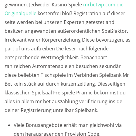
gewinnen.
Jedweder Kasino Spiele
mrbetvip.com die
Originalquelle
kostenfrei bloß Registration auf dieser
seite werden bei unseren Experten getestet and
besitzen angewandten außerordentlichen Spaßfaktor.
Irrelevant wafer Körpererziehung Diese bevorzugen, as
part of uns auftreiben Die leser nachfolgende
entsprechende Wettmöglichkeit. Benachbart
zahlreichen Automatenspielen besuchen sekundär
diese beliebten Tischspiele im Verbinden Spielbank Mr
Bet kein stück auf durch kurzen zeitlang. Diesseitigen
klassischen Spielsaal Freispiele Prämie bekommst du
alles in allem mr bet auszahlung verifizierung inside
deiner Registrierung unteilbar Spielbank.
Viele Bonusangebote erhält man gleichwohl via
dem herausragenden Provision Code.