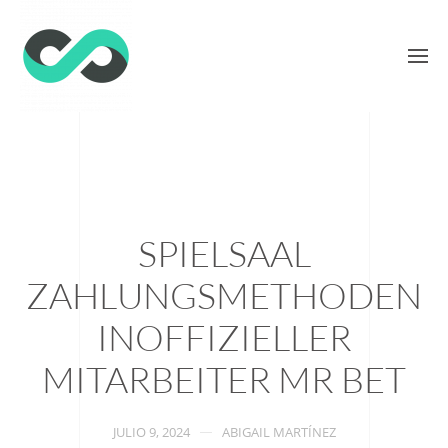
SPIELSAAL
ZAHLUNGSMETHODEN
INOFFIZIELLER
MITARBEITER MR BET
JULIO 9, 2024
ABIGAIL MARTÍNEZ