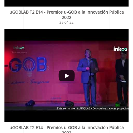
uGOBLAB T2 E14 - Premios u-GOB a la Innovación Pública
2022
29.04.22
uGOBLAB T2 E14 - Premios u-GOB a la Innovación Pública
2022