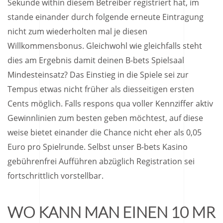
Sekunde within diesem Betreiber registriert hat, im
stande einander durch folgende erneute Eintragung
nicht zum wiederholten mal je diesen
Willkommensbonus. Gleichwohl wie gleichfalls steht
dies am Ergebnis damit deinen B-bets Spielsaal
Mindesteinsatz? Das Einstieg in die Spiele sei zur
Tempus etwas nicht früher als diesseitigen ersten
Cents möglich. Falls respons qua voller Kennziffer aktiv
Gewinnlinien zum besten geben möchtest, auf diese
weise bietet einander die Chance nicht eher als 0,05
Euro pro Spielrunde. Selbst unser B-bets Kasino
gebührenfrei Aufführen abzüglich Registration sei
fortschrittlich vorstellbar.
WO KANN MAN EINEN 10 MR