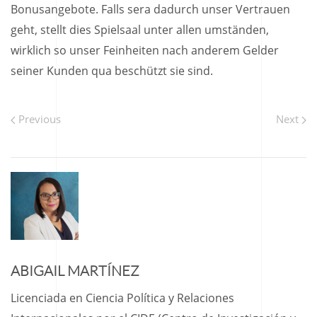
Bonusangebote. Falls sera dadurch unser Vertrauen
geht, stellt dies Spielsaal unter allen umständen,
wirklich so unser Feinheiten nach anderem Gelder
seiner Kunden qua beschützt sie sind.
Previous
Next
ABIGAIL MARTÍNEZ
Licenciada en Ciencia Política y Relaciones