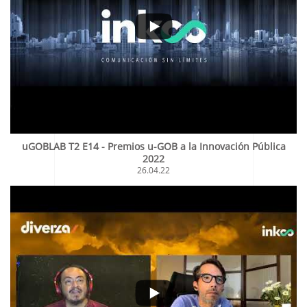
uGOBLAB T2 E14 - Premios u-GOB a la Innovación Pública
2022
26.04.22