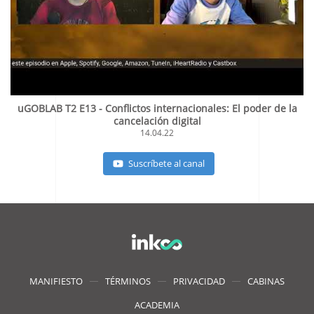
uGOBLAB T2 E13 - Conflictos internacionales: El poder de la
cancelación digital
14.04.22
Suscríbete al canal
MANIFIESTO
TÉRMINOS
PRIVACIDAD
CABINAS
ACADEMIA