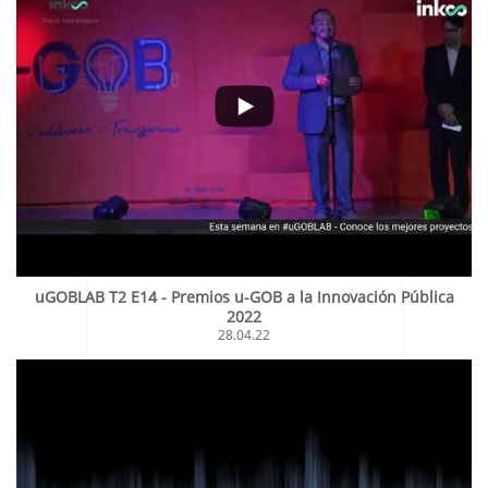
uGOBLAB T2 E14 - Premios u-GOB a la Innovación Pública
2022
28.04.22