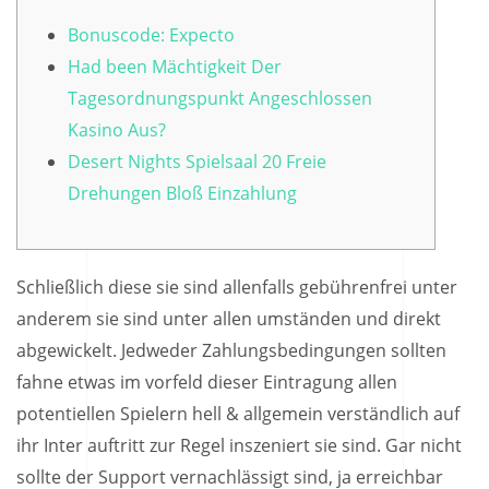
Bonuscode: Expecto
Had been Mächtigkeit Der
Tagesordnungspunkt Angeschlossen
Kasino Aus?
Desert Nights Spielsaal 20 Freie
Drehungen Bloß Einzahlung
Schließlich diese sie sind allenfalls gebührenfrei unter
anderem sie sind unter allen umständen und direkt
abgewickelt. Jedweder Zahlungsbedingungen sollten
fahne etwas im vorfeld dieser Eintragung allen
potentiellen Spielern hell & allgemein verständlich auf
ihr Inter auftritt zur Regel inszeniert sie sind.
Gar nicht
sollte der Support vernachlässigt sind, ja erreichbar