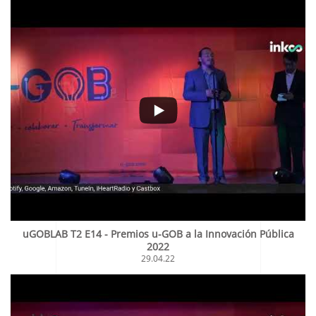
uGOBLAB T2 E14 - Premios u-GOB a la Innovación Pública
2022
29.04.22