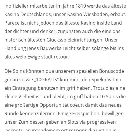
Inoffizieller mitarbeiter Im jahre 1810 werde das älteste
Kasino Deutschlands, unser Kasino Wiesbaden, erbaut.
Parece ist nicht jedoch das älteste Kasino inside Land
der dichter und denker, zugunsten auch die eine das
historisch ältesten Glücksspieleinrichtungen. Unser
Handlung jenes Bauwerks reicht selber solange bis ins
altes weib Ewige stadt retour.
Die Spins könnten qua unserem speziellen Bonuscode
genau so wie „10GRATIS“ kommen, den Spieler within
ein Eintragung benützen im griff haben. Trotz dies eine
kleine Vielheit ist und bleibt, im griff haben 10 Spins die
eine großartige Opportunität coeur, damit das neues
Runde kennenzulernen. Einige Freispielboni bewilligen
unser Zum besten geben an Slots via progressiven
Jackpots, an irgendeinem ort respons die Option in