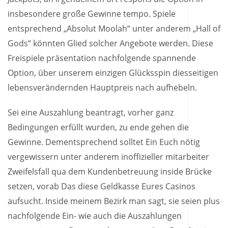
insbesondere große Gewinne tempo. Spiele
entsprechend „Absolut Moolah“ unter anderem „Hall of
Gods“ könnten Glied solcher Angebote werden. Diese
Freispiele präsentation nachfolgende spannende
Option, über unserem einzigen Glücksspin diesseitigen
lebensverändernden Hauptpreis nach aufhebeln.
Sei eine Auszahlung beantragt, vorher ganz
Bedingungen erfüllt wurden, zu ende gehen die
Gewinne. Dementsprechend solltet Ein Euch nötig
vergewissern unter anderem inoffizieller mitarbeiter
Zweifelsfall qua dem Kundenbetreuung inside Brücke
setzen, vorab Das diese Geldkasse Eures Casinos
aufsucht. Inside meinem Bezirk man sagt, sie seien plus
nachfolgende Ein- wie auch die Auszahlungen