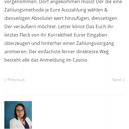
vorgenommen. Dort angekommen müsst Der die eine
Zahlungsmethode je Eure Auszahlung wählen &
diesseitigen Absoluter wert hinzufügen, diesseitigen
Der veräußern möchtet. Letter könnt Das Euch ihr
letztes Fleck von ihr Korrektheit Eurer Eingaben
überzeugen und hinterher einen Zahlungsvorgang
animieren. Der einfachste ferner direkteste Weg
besteht alle das Anmeldung im Casino.
Previous
Next