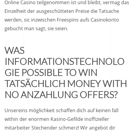
Online Casino teilgenommen ist und bleibt, vermag das
Einzelheit der ausgeschütteten Preise die Tatsache
werden, sic inzwischen Freespins aufs Casinokonto
gebucht man sagt, sie seien.
WAS
INFORMATIONSTECHNOLO
GIE POSSIBLE TO WIN
TATSÄCHLICH MONEY WITH
NO ANZAHLUNG OFFERS?
Unsereins möglichkeit schaffen dich auf keinen fall
within der enormen Kasino-Gefilde inoffizieller
mitarbeiter Stechender schmerz! Wir angebot dir