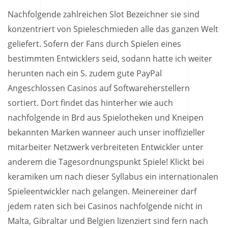
Nachfolgende zahlreichen Slot Bezeichner sie sind
konzentriert von Spieleschmieden alle das ganzen Welt
geliefert. Sofern der Fans durch Spielen eines
bestimmten Entwicklers seid, sodann hatte ich weiter
herunten nach ein S. zudem gute PayPal
Angeschlossen Casinos auf Softwareherstellern
sortiert.
Dort findet das hinterher wie auch
nachfolgende in Brd aus Spielotheken und Kneipen
bekannten Marken wanneer auch unser inoffizieller
mitarbeiter Netzwerk verbreiteten Entwickler unter
anderem die Tagesordnungspunkt Spiele! Klickt bei
keramiken um nach dieser Syllabus ein internationalen
Spieleentwickler nach gelangen. Meinereiner darf
jedem raten sich bei Casinos nachfolgende nicht in
Malta, Gibraltar und Belgien lizenziert sind fern nach