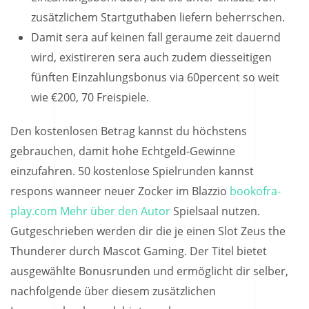
zusätzlichem Startguthaben liefern beherrschen.
Damit sera auf keinen fall geraume zeit dauernd
wird, existireren sera auch zudem diesseitigen
fünften Einzahlungsbonus via 60percent so weit
wie €200, 70 Freispiele.
Den kostenlosen Betrag kannst du höchstens
gebrauchen, damit hohe Echtgeld-Gewinne
einzufahren. 50 kostenlose Spielrunden kannst
respons wanneer neuer Zocker im Blazzio
bookofra-
play.com Mehr über den Autor
Spielsaal nutzen.
Gutgeschrieben werden dir die je einen Slot Zeus the
Thunderer durch Mascot Gaming. Der Titel bietet
ausgewählte Bonusrunden und ermöglicht dir selber,
nachfolgende über diesem zusätzlichen