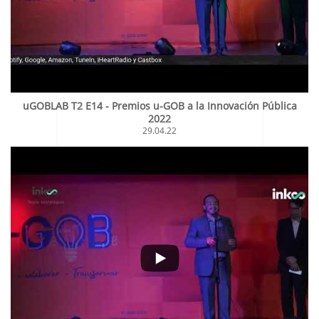
uGOBLAB T2 E14 - Premios u-GOB a la Innovación Pública
2022
29.04.22