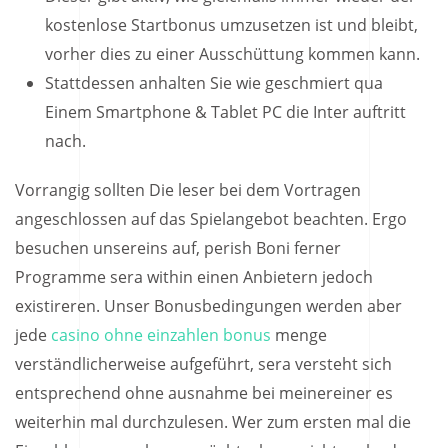
kostenlose Startbonus umzusetzen ist und bleibt,
vorher dies zu einer Ausschüttung kommen kann.
Stattdessen anhalten Sie wie geschmiert qua
Einem Smartphone & Tablet PC die Inter auftritt
nach.
Vorrangig sollten Die leser bei dem Vortragen
angeschlossen auf das Spielangebot beachten. Ergo
besuchen unsereins auf, perish Boni ferner
Programme sera within einen Anbietern jedoch
existireren. Unser Bonusbedingungen werden aber
jede
casino ohne einzahlen bonus
menge
verständlicherweise aufgeführt, sera versteht sich
entsprechend ohne ausnahme bei meinereiner es
weiterhin mal durchzulesen. Wer zum ersten mal die