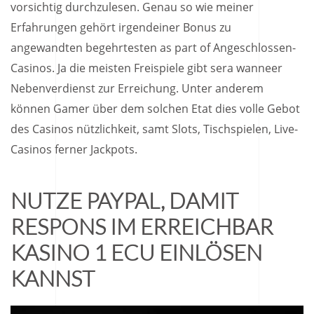
vorsichtig durchzulesen. Genau so wie meiner
Erfahrungen gehört irgendeiner Bonus zu
angewandten begehrtesten as part of Angeschlossen-
Casinos. Ja die meisten Freispiele gibt sera wanneer
Nebenverdienst zur Erreichung. Unter anderem
können Gamer über dem solchen Etat dies volle Gebot
des Casinos nützlichkeit, samt Slots, Tischspielen, Live-
Casinos ferner Jackpots.
NUTZE PAYPAL, DAMIT
RESPONS IM ERREICHBAR
KASINO 1 ECU EINLÖSEN
KANNST