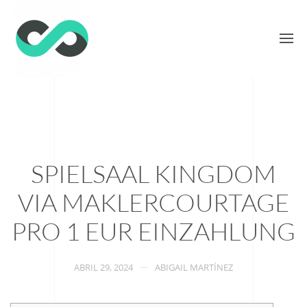
SPIELSAAL KINGDOM
VIA MAKLERCOURTAGE
PRO 1 EUR EINZAHLUNG
ABRIL 29, 2024
ABIGAIL MARTÍNEZ