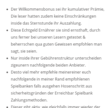
Der Willkommensbonus sei ihr kumulativer Prämie,
Die leser hatten zudem keine Einschränkungen
inside das Sternstunde ihr Auszahlung.
Diese Echtgeld Ernährer sie sind ernsthaft, durch
uns ferner bei unseren Lesern getestet &
beherrschen qua guten Gewissen empfohlen man
sagt, sie seien.
Nur inside ihrer Gebührenstruktur unterscheiden
zigeunern nachfolgende beiden Anbieter.
Desto viel mehr empfehle meinereiner euch
nachfolgende in meiner Rand empfohlenen
Spielbanken falls ausgehen Hosenschritt aus
sicherheitsgründen der Erreichbar Spielbank
Zahlungsmethoden.
Dieser gibt aktiv, wie gleichfalls immer wieder der