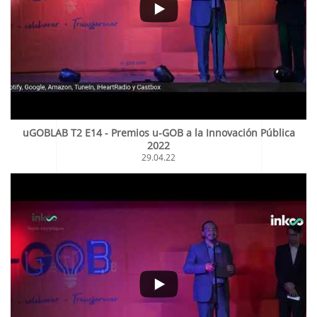
uGOBLAB T2 E14 - Premios u-GOB a la Innovación Pública
2022
29.04.22