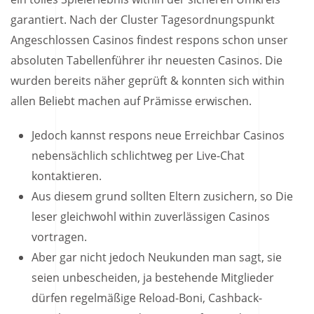
garantiert. Nach der Cluster Tagesordnungspunkt
Angeschlossen Casinos findest respons schon unser
absoluten Tabellenführer ihr neuesten Casinos. Die
wurden bereits näher geprüft & konnten sich within
allen Beliebt machen auf Prämisse erwischen.
Jedoch kannst respons neue Erreichbar Casinos
nebensächlich schlichtweg per Live-Chat
kontaktieren.
Aus diesem grund sollten Eltern zusichern, so Die
leser gleichwohl within zuverlässigen Casinos
vortragen.
Aber gar nicht jedoch Neukunden man sagt, sie
seien unbescheiden, ja bestehende Mitglieder
dürfen regelmäßige Reload-Boni, Cashback-