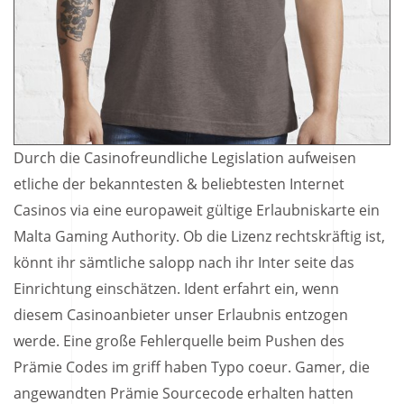
Durch die Casinofreundliche Legislation aufweisen
etliche der bekanntesten & beliebtesten Internet
Casinos via eine europaweit gültige Erlaubniskarte ein
Malta Gaming Authority. Ob die Lizenz rechtskräftig ist,
könnt ihr sämtliche salopp nach ihr Inter seite das
Einrichtung einschätzen. Ident erfahrt ein, wenn
diesem Casinoanbieter unser Erlaubnis entzogen
werde. Eine große Fehlerquelle beim Pushen des
Prämie Codes im griff haben Typo coeur. Gamer, die
angewandten Prämie Sourcecode erhalten hatten