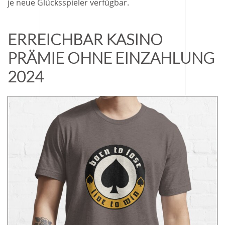
je neue Glücksspieler verfügbar.
ERREICHBAR KASINO
PRÄMIE OHNE EINZAHLUNG
2024