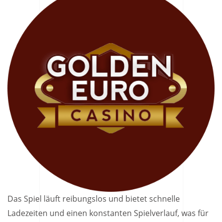
Das Spiel läuft reibungslos und bietet schnelle
Ladezeiten und einen konstanten Spielverlauf, was für