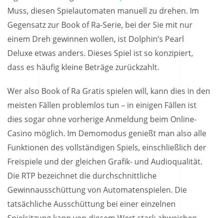
Muss, diesen Spielautomaten manuell zu drehen. Im
Gegensatz zur Book of Ra-Serie, bei der Sie mit nur
einem Dreh gewinnen wollen, ist Dolphin’s Pearl
Deluxe etwas anders. Dieses Spiel ist so konzipiert,
dass es häufig kleine Beträge zurückzahlt.
Wer also Book of Ra Gratis spielen will, kann dies in den
meisten Fällen problemlos tun – in einigen Fällen ist
dies sogar ohne vorherige Anmeldung beim Online-
Casino möglich. Im Demomodus genießt man also alle
Funktionen des vollständigen Spiels, einschließlich der
Freispiele und der gleichen Grafik- und Audioqualität.
Die RTP bezeichnet die durchschnittliche
Gewinnausschüttung von Automatenspielen. Die
tatsächliche Ausschüttung bei einer einzelnen