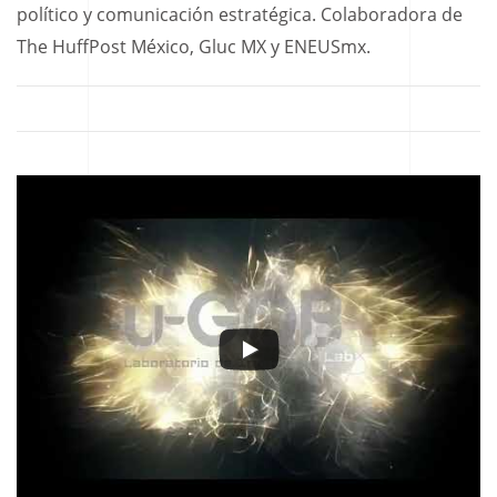
político y comunicación estratégica. Colaboradora de
The HuffPost México, Gluc MX y ENEUSmx.