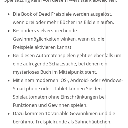
Spielsitzung kann von diesem Wert stark abweichen.
Die Book of Dead Freispiele werden ausgelöst,
wenn drei oder mehr Bücher ins Bild einlaufen.
Besonders vielversprechende
Gewinnmöglichkeiten winken, wenn du die
Freispiele aktivieren kannst.
Bei diesen Automatenspielen geht es ebenfalls um
eine aufregende Schatzsuche, bei denen ein
mysteriöses Buch im Mittelpunkt steht.
Mit einem modernen iOS-, Android- oder Windows-
Smartphone oder -Tablet können Sie den
Spielautomaten ohne Einschränkungen bei
Funktionen und Gewinnen spielen.
Dazu kommen 10 variable Gewinnlinien und die
berühmte Freispielrunde als Sahnehäubchen.