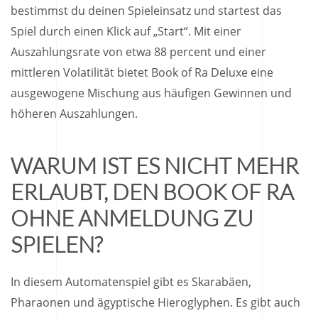
bestimmst du deinen Spieleinsatz und startest das
Spiel durch einen Klick auf „Start“. Mit einer
Auszahlungsrate von etwa 88 percent und einer
mittleren Volatilität bietet Book of Ra Deluxe eine
ausgewogene Mischung aus häufigen Gewinnen und
höheren Auszahlungen.
WARUM IST ES NICHT MEHR
ERLAUBT, DEN BOOK OF RA
OHNE ANMELDUNG ZU
SPIELEN?
In diesem Automatenspiel gibt es Skarabäen,
Pharaonen und ägyptische Hieroglyphen. Es gibt auch