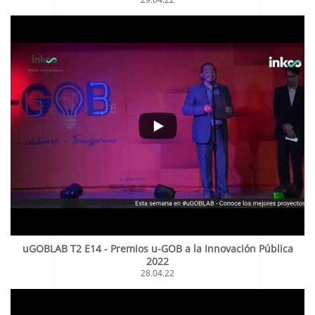
uGOBLAB T2 E14 - Premios u-GOB a la Innovación Pública
2022
28.04.22