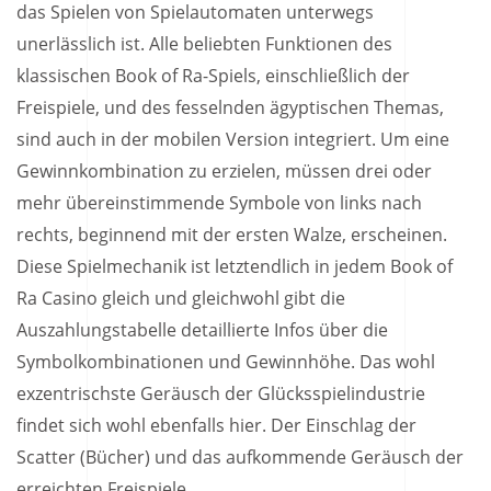
das Spielen von Spielautomaten unterwegs
unerlässlich ist. Alle beliebten Funktionen des
klassischen Book of Ra-Spiels, einschließlich der
Freispiele, und des fesselnden ägyptischen Themas,
sind auch in der mobilen Version integriert. Um eine
Gewinnkombination zu erzielen, müssen drei oder
mehr übereinstimmende Symbole von links nach
rechts, beginnend mit der ersten Walze, erscheinen.
Diese Spielmechanik ist letztendlich in jedem Book of
Ra Casino gleich und gleichwohl gibt die
Auszahlungstabelle detaillierte Infos über die
Symbolkombinationen und Gewinnhöhe. Das wohl
exzentrischste Geräusch der Glücksspielindustrie
findet sich wohl ebenfalls hier. Der Einschlag der
Scatter (Bücher) und das aufkommende Geräusch der
erreichten Freispiele.