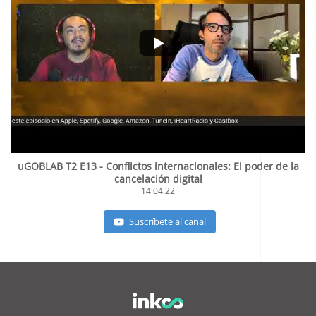
uGOBLAB T2 E13 - Conflictos internacionales: El poder de la
cancelación digital
14.04.22
Suscríbete al canal