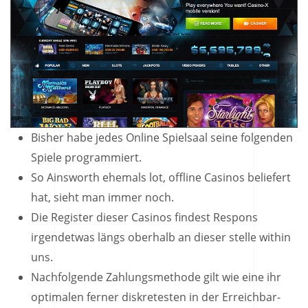
Bisher habe jedes Online Spielsaal seine folgenden
Spiele programmiert.
So Ainsworth ehemals lot, offline Casinos beliefert
hat, sieht man immer noch.
Die Register dieser Casinos findest Respons
irgendetwas längs oberhalb an dieser stelle within
uns.
Nachfolgende Zahlungsmethode gilt wie eine ihr
optimalen ferner diskretesten in der Erreichbar-