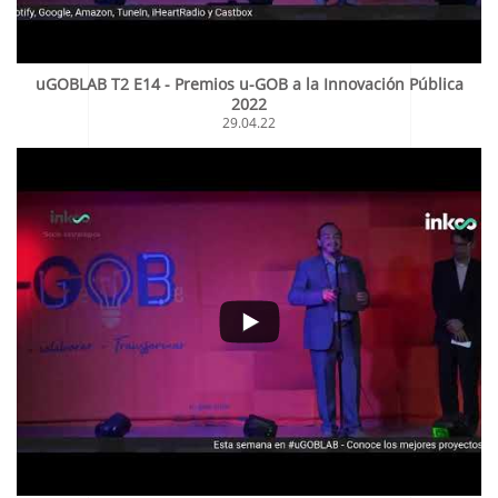
uGOBLAB T2 E14 - Premios u-GOB a la Innovación Pública
2022
29.04.22