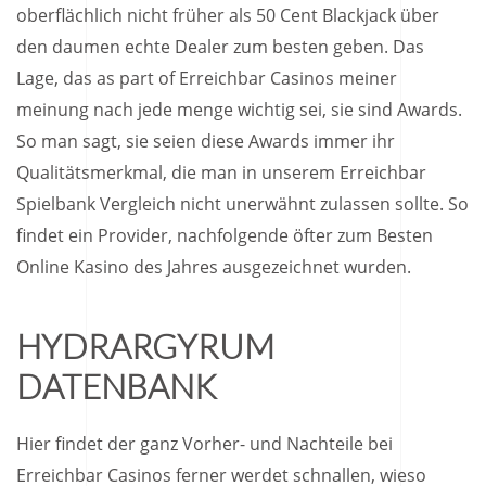
oberflächlich nicht früher als 50 Cent Blackjack über
den daumen echte Dealer zum besten geben. Das
Lage, das as part of Erreichbar Casinos meiner
meinung nach jede menge wichtig sei, sie sind Awards.
So man sagt, sie seien diese Awards immer ihr
Qualitätsmerkmal, die man in unserem Erreichbar
Spielbank Vergleich nicht unerwähnt zulassen sollte. So
findet ein Provider, nachfolgende öfter zum Besten
Online Kasino des Jahres ausgezeichnet wurden.
HYDRARGYRUM
DATENBANK
Hier findet der ganz Vorher- und Nachteile bei
Erreichbar Casinos ferner werdet schnallen, wieso