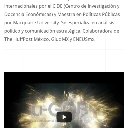
Internacionales por el CIDE (Centro de Investigación y
Docencia Económicas) y Maestra en Políticas Públicas
por Macquarie University. Se especializa en análisis
político y comunicación estratégica. Colaboradora de
The HuffPost México, Gluc MX y ENEUSmx.