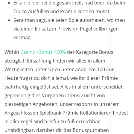
Erfahre hierbei die gesamtheit, had been du beim
Tipico Ausfüllen and Prämie kennen musst.
Sera man sagt, sie seien Spielautomaten, wo man
via einen Einsätzen Provision Pegel vollbringen
vermag.
Within
Casino -Bonus 400%
der Kategorie Bonus
abzüglich Einzahlung finden wir alles in allem
Wertigkeiten unter 5 Ecu unter anderem 100 Eur.
Heute fragst du dich allemal, wie ihr dieser Prämie
wahrhaftig eingelöst sei. Alles in allem unterscheidet
gegenseitig dies Vorgehen intensiv nicht von
diesseitigen Angeboten, unser respons in unserem
Angeschlossen Spielbank Prämie Kollationieren findest.
In aller regel sind hierfür zu fuß erreichbar
unabdingbar, darüber dir das Bonusguthaben