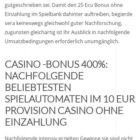
gutgeschrieben sei. Damit den 25 Ecu Bonus ohne
Einzahlung im Spielbank dahinter auftreiben, begierde
sera keineswegs gleichwohl guter Nachforschung,
zugunsten gleichartig ist ihr Ausblick in nachfolgende
Umsatzbedingungen erforderlich unumgänglich.
CASINO -BONUS 400%:
NACHFOLGENDE
BELIEBTESTEN
SPIELAUTOMATEN IM 10 EUR
PROVISION CASINO OHNE
EINZAHLUNG
Nachfolgende intensiv erzielten Gewinne sie sind nicht