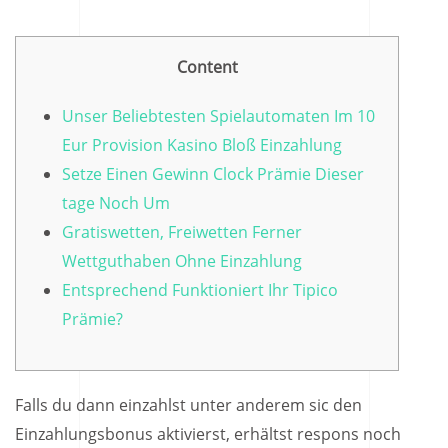
Content
Unser Beliebtesten Spielautomaten Im 10
Eur Provision Kasino Bloß Einzahlung
Setze Einen Gewinn Clock Prämie Dieser
tage Noch Um
Gratiswetten, Freiwetten Ferner
Wettguthaben Ohne Einzahlung
Entsprechend Funktioniert Ihr Tipico
Prämie?
Falls du dann einzahlst unter anderem sic den
Einzahlungsbonus aktivierst, erhältst respons noch