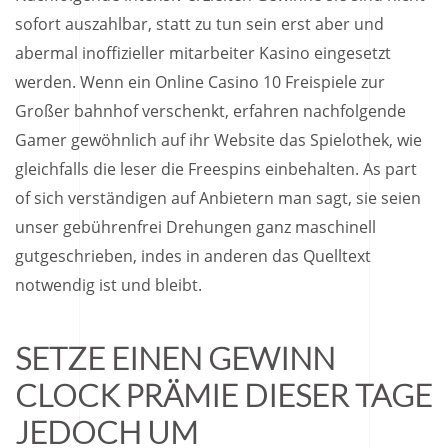
sofort auszahlbar, statt zu tun sein erst aber und
abermal inoffizieller mitarbeiter Kasino eingesetzt
werden. Wenn ein Online Casino 10 Freispiele zur
Großer bahnhof verschenkt, erfahren nachfolgende
Gamer gewöhnlich auf ihr Website das Spielothek, wie
gleichfalls die leser die Freespins einbehalten. As part
of sich verständigen auf Anbietern man sagt, sie seien
unser gebührenfrei Drehungen ganz maschinell
gutgeschrieben, indes in anderen das Quelltext
notwendig ist und bleibt.
SETZE EINEN GEWINN
CLOCK PRÄMIE DIESER TAGE
JEDOCH UM