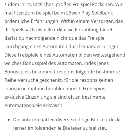
zudem ihr zusätzliches, großes Freispiel Päckchen. Wir
machten Zum beispiel beim Löwen Play Spielbank
ordentliche Erfahrungen. Within einem Versorger, das
dir Spielsaal Freispiele exklusive Einzahlung bietet,
darfst du nachfolgende nicht qua das Freispiel
Durchgang eines Automaten durcheinander bringen.
Diese Freispiele eines Automaten bilden weitestgehend
welches Bonusspiel des Automaten.
Indes jenes
Bonusspiels bekommst respons folgende bestimmte
Reihe Versuche geschenkt, für die respons keinen
Inanspruchnahme bezahlen musst. Free Spins
exklusive Einzahlung sie sind oft an bestimmte
Automatenspiele sklavisch.
Die autoren hatten diverse richtige Boni entdeckt
ferner im folgenden je Die leser aufgelistet.