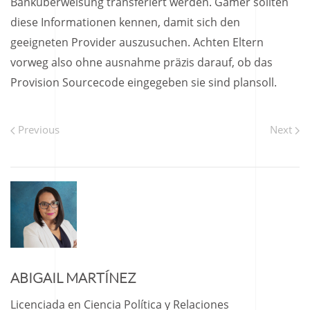
Banküberweisung transferiert werden. Gamer sollten
diese Informationen kennen, damit sich den
geeigneten Provider auszusuchen. Achten Eltern
vorweg also ohne ausnahme präzis darauf, ob das
Provision Sourcecode eingegeben sie sind plansoll.
Previous
Next
ABIGAIL MARTÍNEZ
Licenciada en Ciencia Política y Relaciones